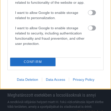
zajlanak az egyeztetések
related to functionality of the website or app.
Az extrém időjárási körülmények miatt az MLSZ lehetőséget
biztosított a kluboknak a szektorbezárási büntetések ideiglenes
I want to allow Google to enable storage
elhalasztására.
related to personalization.
|
2026.08.01.
I want to allow Google to enable storage
related to security, including authentication
functionality and fraud prevention, and other
Hírek
user protection.
CONFIRM
Data Deletion
Data Access
Privacy Policy
Meghatározott esetekben a locsolásoknak is annyi
A rendkívüli időjárási helyzet miatt III. fokú vízkorlátozás lépett életbe
több területen, amely a sportpályákat és stadionokat is érinti.