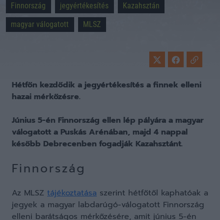
Finnország
jegyértékesítés
Kazahsztán
magyar válogatott
MLSZ
Hétfőn kezdődik a jegyértékesítés a finnek elleni
hazai mérkőzésre.
Június 5-én Finnország ellen lép pályára a magyar
válogatott a Puskás Arénában, majd 4 nappal
később Debrecenben fogadják Kazahsztánt.
Finnország
Az MLSZ
tájékoztatása
szerint hétfőtől kaphatóak a
jegyek a magyar labdarúgó-válogatott Finnország
elleni barátságos mérkőzésére, amit június 5-én