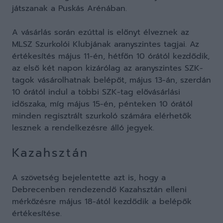
játszanak a Puskás Arénában.
A vásárlás során ezúttal is előnyt élveznek az
MLSZ Szurkolói Klubjának aranyszintes tagjai. Az
értékesítés május 11-én, hétfőn 10 órától kezdődik,
az első két napon kizárólag az aranyszintes SZK-
tagok vásárolhatnak belépőt, május 13-án, szerdán
10 órától indul a többi SZK-tag elővásárlási
időszaka, míg május 15-én, pénteken 10 órától
minden regisztrált szurkoló számára elérhetők
lesznek a rendelkezésre álló jegyek.
Kazahsztán
A szövetség bejelentette azt is, hogy a
Debrecenben rendezendő Kazahsztán elleni
mérkőzésre május 18-ától kezdődik a belépők
értékesítése.