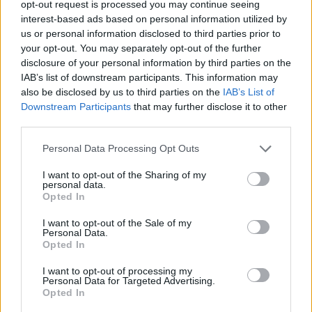
opt-out request is processed you may continue seeing
interest-based ads based on personal information utilized by
us or personal information disclosed to third parties prior to
your opt-out. You may separately opt-out of the further
disclosure of your personal information by third parties on the
IAB’s list of downstream participants. This information may
Megosztás:
also be disclosed by us to third parties on the
IAB’s List of
Downstream Participants
that may further disclose it to other
third parties.
KAPCSOLÓDÓ HÍREK
Please note that this website/app uses one or more Google
Personal Data Processing Opt Outs
services and may gather and store information including but
not limited to your visit or usage behaviour. You may click to
I want to opt-out of the Sharing of my
personal data.
Hírek
grant or deny consent to Google and its third-party tags to
Opted In
use your data for below specified purposes in below Google
consent section.
I want to opt-out of the Sale of my
Personal Data.
Opted In
I want to opt-out of processing my
Personal Data for Targeted Advertising.
Opted In