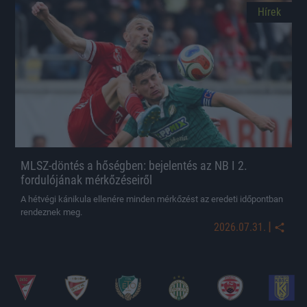
Hírek
MLSZ-döntés a hőségben: bejelentés az NB I 2.
fordulójának mérkőzéseiről
A hétvégi kánikula ellenére minden mérkőzést az eredeti időpontban
rendeznek meg.
|
2026.07.31.