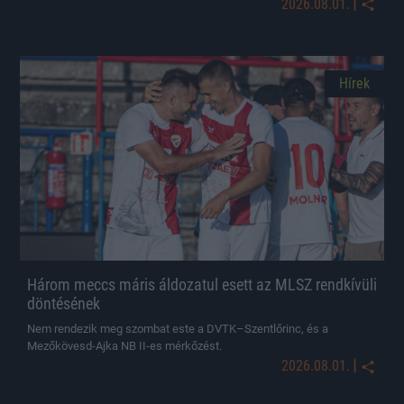
|
2026.08.01.
Hírek
Három meccs máris áldozatul esett az MLSZ rendkívüli
döntésének
Nem rendezik meg szombat este a DVTK–Szentlőrinc, és a
Mezőkövesd-Ajka NB II-es mérkőzést.
|
2026.08.01.