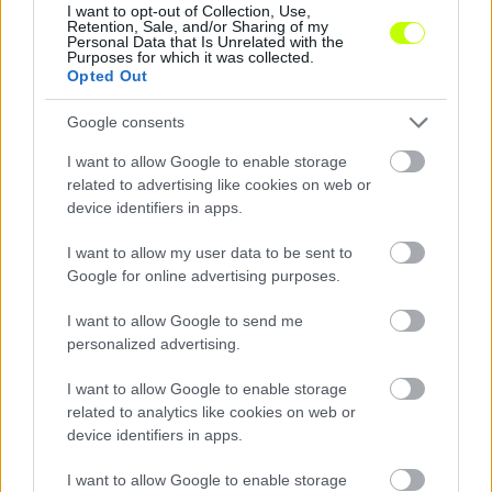
I want to opt-out of Collection, Use,
Retention, Sale, and/or Sharing of my
Personal Data that Is Unrelated with the
A Kispest–Vasas rangadóval kezdődik az NB I 4.
Purposes for which it was collected.
fordulója
Opted Out
Péntektől hétfőig mindennap rendeznek mérkőzést az élvonalban.
Google consents
|
2026.08.04.
I want to allow Google to enable storage
related to advertising like cookies on web or
device identifiers in apps.
Hírek
I want to allow my user data to be sent to
Google for online advertising purposes.
I want to allow Google to send me
personalized advertising.
I want to allow Google to enable storage
related to analytics like cookies on web or
device identifiers in apps.
Energiaválság: felfüggeszthetik a szektorbezárásokat,
I want to allow Google to enable storage