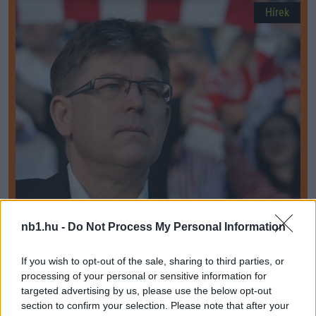
Hírek
A korábbi debreceni mesteredző ezért nem vállalta a
nb1.hu -
Do Not Process My Personal Information
szövetségi kapitány címet
A Finder Pro Podcast vendége volt a Debreceni VSC-t játékosként
If you wish to opt-out of the sale, sharing to third parties, or
és edzőként egyaránt hosszú évekig szolgáló Herczeg András. A
processing of your personal or sensitive information for
gyöngyösi […]
targeted advertising by us, please use the below opt-out
section to confirm your selection. Please note that after your
2026.05.06 20:52