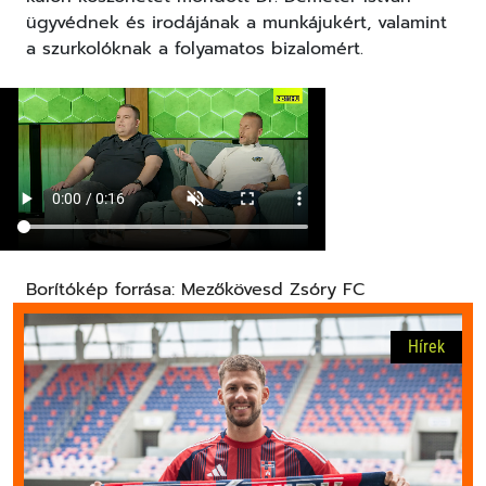
ügyvédnek és irodájának a munkájukért, valamint
a szurkolóknak a folyamatos bizalomért.
Borítókép forrása: Mezőkövesd Zsóry FC
Hírek