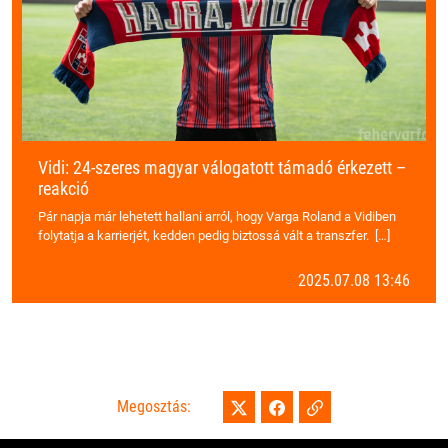
Vidi: 24-szeres magyar válogatott támadó érkezett –
reakció
Pár napja már lehetett hallani arról, hogy Varga Roland a Vidiben
folytatja a karrierjét, kedden pedig biztossá vált a transzfer. […]
2025.07.08 13:46
Megosztás: