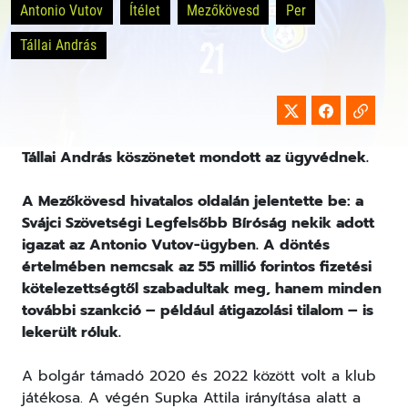
Antonio Vutov
Ítélet
Mezőkövesd
Per
Tállai András
Tállai András köszönetet mondott az ügyvédnek.
A Mezőkövesd hivatalos oldalán jelentette be: a
Svájci Szövetségi Legfelsőbb Bíróság nekik adott
igazat az Antonio Vutov-ügyben. A döntés
értelmében nemcsak az 55 millió forintos fizetési
kötelezettségtől szabadultak meg, hanem minden
további szankció – például átigazolási tilalom – is
lekerült róluk.
A bolgár támadó 2020 és 2022 között volt a klub
játékosa. A végén Supka Attila irányítása alatt a