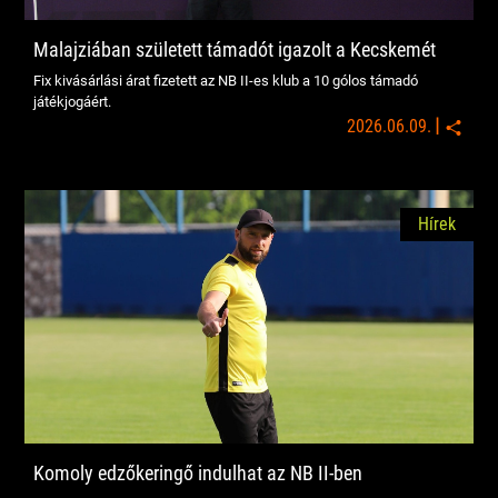
Malajziában született támadót igazolt a Kecskemét
Fix kivásárlási árat fizetett az NB II-es klub a 10 gólos támadó
játékjogáért.
|
2026.06.09.
Hírek
Komoly edzőkeringő indulhat az NB II-ben