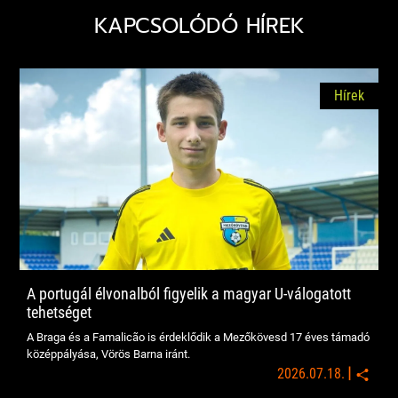
KAPCSOLÓDÓ HÍREK
Hírek
A portugál élvonalból figyelik a magyar U-válogatott
tehetséget
A Braga és a Famalicão is érdeklődik a Mezőkövesd 17 éves támadó
középpályása, Vörös Barna iránt.
|
2026.07.18.