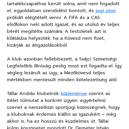
tartalékcsapathoz került volna, amit nem fogadott
el, egyoldalúan szerződést bontott, és
jogi úton
próbált elégtételt venni. A FIFA és a CAS
elsőfokon neki adott igazat, és az utolsó év teljes
bérét megítélte számára. A testületek azt is
kilátásba helyezték: ha a Kövesd nem fizet,
kizárják az átigazolásokból.
A klub azonban fellebbezett, a Svájci Szövetségi
Legfelsőbb Bíróság pedig most ezt fogadta el. Így
végleg lezárult az ügy, a Mezőkövesd teljes
mértékben mentesült minden kötelezettség alól.
Tállai András klubelnök
közleménye
szerint az
ítélet túlmutat a konkrét ügyön: egyértelmű
üzenet a nemzetközi sportjogi közösségnek, hogy
a kluboknak érdemes kiállni az igazukért – még
akkor is, ha ez hosszú és küzdelmes út. Tállai
külön köszönetet mondott Dr. Demeter István