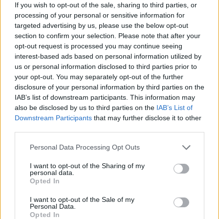
If you wish to opt-out of the sale, sharing to third parties, or
processing of your personal or sensitive information for
targeted advertising by us, please use the below opt-out
section to confirm your selection. Please note that after your
opt-out request is processed you may continue seeing
interest-based ads based on personal information utilized by
us or personal information disclosed to third parties prior to
Az Újpest mellett egy másik NB I-es klub is edzőt
your opt-out. You may separately opt-out of the further
válthat? Megkérdeztük a sportigazgatót
disclosure of your personal information by third parties on the
Ha hinni lehet a híreknek, a következő napokban komoly
IAB’s list of downstream participants. This information may
edzőkeringő veheti kezdetét az NB I-ben. Nemrég arról
also be disclosed by us to third parties on the
IAB’s List of
számoltunk be, hogy […]
Downstream Participants
that may further disclose it to other
third parties.
2025.03.17 21:21
Please note that this website/app uses one or more Google
Personal Data Processing Opt Outs
services and may gather and store information including but
not limited to your visit or usage behaviour. You may click to
I want to opt-out of the Sharing of my
personal data.
grant or deny consent to Google and its third-party tags to
Opted In
use your data for below specified purposes in below Google
Megosztás:
consent section.
I want to opt-out of the Sale of my
Personal Data.
Opted In