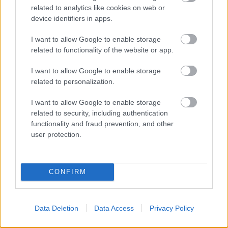
related to analytics like cookies on web or
Hírek
device identifiers in apps.
I want to allow Google to enable storage
related to functionality of the website or app.
I want to allow Google to enable storage
related to personalization.
I want to allow Google to enable storage
related to security, including authentication
functionality and fraud prevention, and other
Átigazolási rekord: Vitális Milán és az ETO is
user protection.
megszólalt
A magyar válogatott középpályás négyéves szerződéssel került
Athénba.
CONFIRM
|
2026.08.06.
Data Deletion
Data Access
Privacy Policy
Hírek