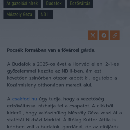
Átigazolási hírek
Budafok
Edzőváltás
Mészöly Géza
NB II
Pocsék formában van a fővárosi gárda.
A Budafok a 2025-ös évet a Honvéd elleni 2-1-es
győzelemmel kezdte az NB II-ben, ám ezt
követően zsinórban ötször kapott ki, legutóbb a
Kozármisleny otthonában maradt alul.
A
csakfoci.hu
úgy tudja, hogy a vezetőség
edzőváltással rázhatja fel a csapatot. A cikkből
kiderül, hogy valószínűleg Mészöly Géza veszi át a
stafétát Nikházi Márktól. Állítólag Kuttor Attila is
képben volt a budafoki gárdánál, de az elöljárók