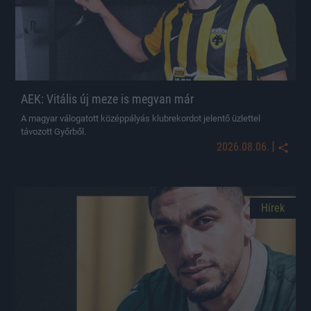
AEK: Vitális új meze is megvan már
A magyar válogatott középpályás klubrekordot jelentő üzlettel
távozott Győrből.
|
2026.08.06.
Hírek