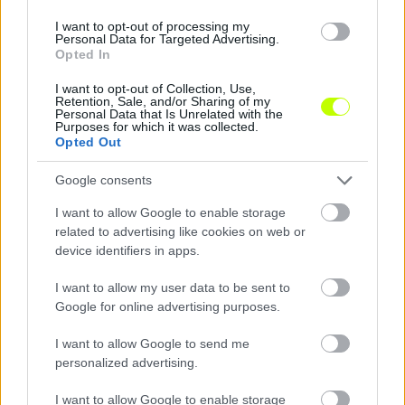
KAPCSOLÓDÓ HÍREK
I want to opt-out of processing my
Personal Data for Targeted Advertising.
Opted In
I want to opt-out of Collection, Use,
Hírek
Retention, Sale, and/or Sharing of my
Personal Data that Is Unrelated with the
Purposes for which it was collected.
Opted Out
Google consents
I want to allow Google to enable storage
related to advertising like cookies on web or
device identifiers in apps.
I want to allow my user data to be sent to
Megvan, hová igazolhat az ETO magyar válogatott
Google for online advertising purposes.
játékosa
Törökországban folytatódhat a 21 éves középpályás pályafutása.
I want to allow Google to send me
|
2026.08.07.
personalized advertising.
I want to allow Google to enable storage