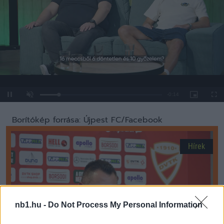
Loaded
:
Unmute
0%
Borítókép forrása: Újpest FC/Facebook
Hírek
nb1.hu -
Do Not Process My Personal Information