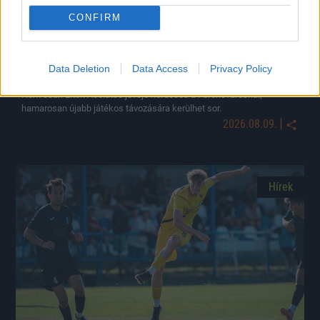
CONFIRM
Ketten is távozhatnak a Fraditól – egy magyar játékos
Data Deletion
Data Access
Privacy Policy
is búcsúzhat
Nem csak Elton Acolatse jövője kérdéses a Ferencvárosnál,
hamarosan újabb játékos távozására kerülhet sor.
|
2026.08.09.
Hírek