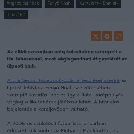
Átigazolási hírek
Fenyö Noah
Kaczvinszki Dominik
Újpest FC
Az előző szezonban még kölcsönben szerepelt a
lila-fehéreknél, most véglegesítheti átigazolását az
újpesti klub.
A Lila Sector Facebook-oldal értesülései szerint
az
Újpest lehívta a Fenyő Noah szerződésében
szereplő vásárlási opciót, így a fiatal középpályás
végleg a lila-fehérek játékosa lehet. A hivatalos
bejelentés a közeljövőben várható.
A 2006-os születésű futballista januárban
érkezett kölcsönbe az Eintracht Frankfurttól, és