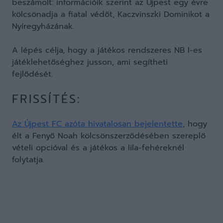
beszámolt: információik szerint az Újpest egy évre
kölcsönadja a fiatal védőt, Kaczvinszki Dominikot a
Nyíregyházának.
A lépés célja, hogy a játékos rendszeres NB I-es
játéklehetőséghez jusson, ami segítheti
fejlődését.
FRISSÍTÉS:
Az Újpest FC azóta hivatalosan bejelentette
, hogy
élt a Fenyő Noah kölcsönszerződésében szereplő
vételi opcióval és a játékos a lila-fehéreknél
folytatja.