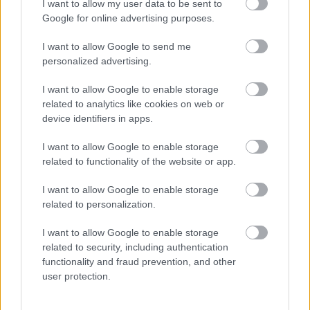
I want to allow my user data to be sent to
Remaining
-
0:14
Loaded
:
Pause
Unmute
Picture-
Full
Google for online advertising purposes.
0%
in-
Picture
Time
Borítókép forrása: ujpestfc.hu
I want to allow Google to send me
personalized advertising.
I want to allow Google to enable storage
related to analytics like cookies on web or
Megosztás:
device identifiers in apps.
I want to allow Google to enable storage
KAPCSOLÓDÓ HÍREK
related to functionality of the website or app.
I want to allow Google to enable storage
related to personalization.
Hírek
I want to allow Google to enable storage
related to security, including authentication
functionality and fraud prevention, and other
user protection.