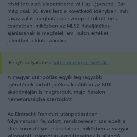
rövid idő alatt alapemberré vált az Újpestnél. Bár
még csak 20 éves lesz a következő idényben, már
tavasszal is meghatározó szerepet töltött be a
csapatban, miközben az MLSZ fiataljátékos-
ajánlásának is megfelel, ami külön értéket
jelenthet a klub számára.
Fenyő pályafutása
több országon ívelt át.
A magyar utánpótlás egyik legnagyobb
ígéretének tartott játékos korábban az MTK
akadémiáján is megfordult, majd fiatalon
Németországba szerződött.
Az Eintracht Frankfurt utánpótlásában
folyamatosan fejlődött, rendszeresen szerepelt a
klub korosztályos csapataiban, miközben a magyar
válogatott utánpótlás-együtteseinek is állandó