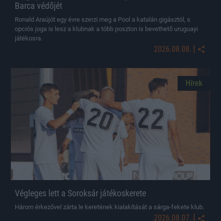
Barca védőjét
Ronald Araújót egy évre szerzi meg a Pool a katalán gigásztól, s
opciós joga is lesz a klubnak a több poszton is bevethető uruguayi
játékosra.
|
2026.08.08.
Hírek
Végleges lett a Soroksár játékoskerete
Három érkezővel zárta le keretének kialakítását a sárga-fekete klub.
|
2026.08.07.