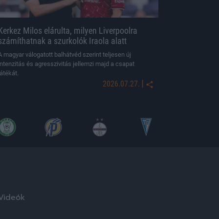
Kerkez Milos elárulta, milyen Liverpoolra
számíthatnak a szurkolók Iraola alatt
A magyar válogatott balhátvéd szerint teljesen új
intenzitás és agresszivitás jellemzi majd a csapat
játékát.
|
2026.07.27.
Videók