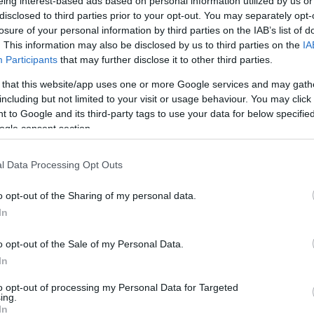
eing interest-based ads based on personal information utilized by us or
: Bournemouth confirm that Richard Hug
disclosed to third parties prior to your opt-out. You may separately opt-
losure of your personal information by third parties on the IAB’s list of
sition as first-team technical director
. This information may also be disclosed by us to third parties on the
IA
Participants
that may further disclose it to other third parties.
 that this website/app uses one or more Google services and may gath
ns one of the main names appreciat
including but not limited to your visit or usage behaviour. You may click 
ong other candidates.
#LFC
 to Google and its third-party tags to use your data for below specifi
ogle consent section.
om/vD29mkIdId
omano (@FabrizioRomano)
March 5, 20
l Data Processing Opt Outs
o opt-out of the Sharing of my personal data.
In
o opt-out of the Sale of my Personal Data.
In
to opt-out of processing my Personal Data for Targeted
ing.
In