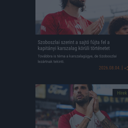
Szoboszlai szerint a sajtó fújta fel a
kapitányi karszalag körüli történetet
Továbbra is téma a karszalagügye, de Szoboszlai
lezártnak tekinti.
|
2026.08.04.
Hírek