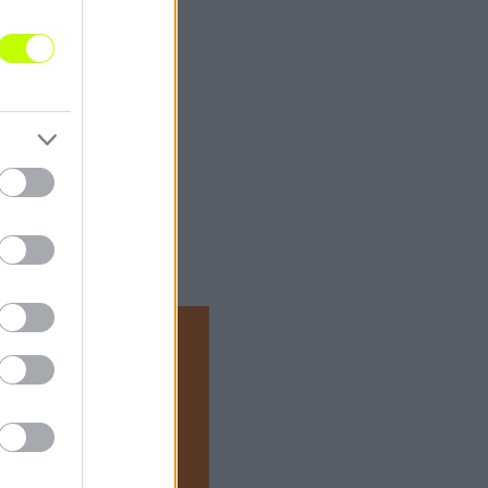
z Milos
 Milos csütörtökön osztotta
nát indított. Az Európában is