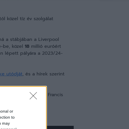
l közel tíz év szolgálat
ná a stábjában a Liverpool
-be, közel
18
millió euróért
n lépett pályára a 2023/24-
ke utódját
, és a hírek szerint
apatkapitánya, Simon Francis
sonal or
ection to
ou may