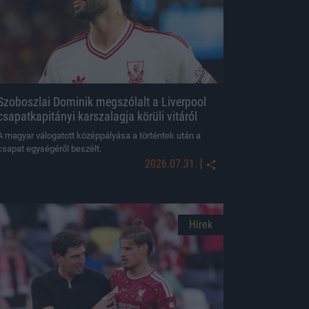
Szoboszlai Dominik megszólalt a Liverpool
csapatkapitányi karszalagja körüli vitáról
A magyar válogatott középpályása a történtek után a
csapat egységéről beszélt.
|
2026.07.31.
Hírek