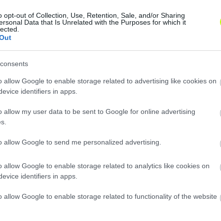
o opt-out of Collection, Use, Retention, Sale, and/or Sharing
ersonal Data that Is Unrelated with the Purposes for which it
lected.
Out
consents
o allow Google to enable storage related to advertising like cookies on
evice identifiers in apps.
Loaded
:
Unmute
0%
o allow my user data to be sent to Google for online advertising
s.
to allow Google to send me personalized advertising.
Hírek
o allow Google to enable storage related to analytics like cookies on
evice identifiers in apps.
Új platformon érhető el Kerke
o allow Google to enable storage related to functionality of the website
A magyar válogatott szélsője, Kerkez
meg a világgal, hogy új Twitch csator