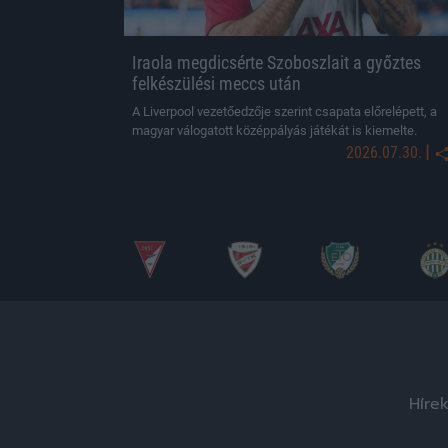
Iraola megdicsérte Szoboszlait a győztes
felkészülési meccs után
A Liverpool vezetőedzője szerint csapata előrelépett, a
magyar válogatott középpályás játékát is kiemelte.
|
2026.07.30.
Híre