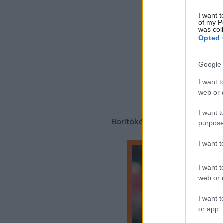
I want t
of my P
was col
Opted 
Google 
I want t
web or d
I want t
Borítókép forrása: afcb.co.uk
purpose
I want 
I want t
web or d
I want t
or app.