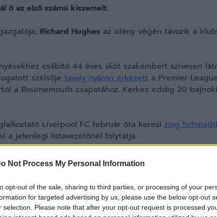
l ő az első számú kiszemelt.
gazgatója,
Richard Hughes
az idény végén távozik a klubtó
znyésekhez csábító 44 éves skót szakembert szívesen lát
logatott szélsője
tavaly nyáron érkezett
a Premier League
rtól a Bournemouth csapatához. Kerkez eddig 20 bajnoki
oglalkoztató Liverpool FC február óta keresi
Jörg Schmadt
a jelenlegi listavezetőnél folytatja.
igazgatói posztját Hughes segítője és a klub korábbi cs
o Not Process My Personal Information
to opt-out of the sale, sharing to third parties, or processing of your per
formation for targeted advertising by us, please use the below opt-out s
r selection. Please note that after your opt-out request is processed y