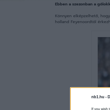
Ebben a szezonban a gólokka
Könnyen elképzelhető, hogy 
holland Feyenoordtól érkezh
nb1.hu -
D
If you wish 