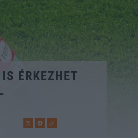
 IS ÉRKEZHET
L