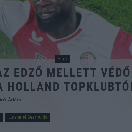
Hírek
AZ EDZŐ MELLETT VÉDŐ
A HOLLAND TOPKLUBTÓ
író Ádám
Lutsharel Geertruida