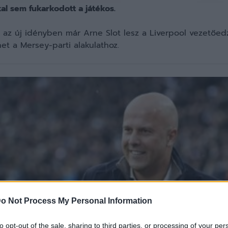
l sem fukarkodott a játékos.
az új idényben már Arne Slot lesz a Liverpool vezetőed
et a Mersey-parti alakulathoz.
o Not Process My Personal Information
to opt-out of the sale, sharing to third parties, or processing of your per