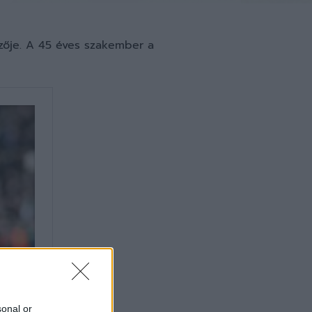
zője. A 45 éves szakember a
sonal or