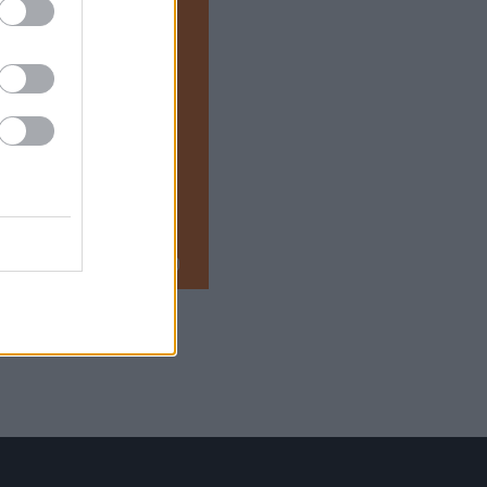
 reagáltak a
ogy a West Ham-Liverpool
gol bajnokságban.
ereként […]
2024.04.27 20:30