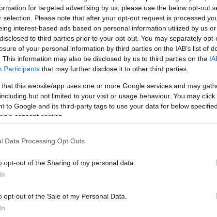
formation for targeted advertising by us, please use the below opt-out s
r selection. Please note that after your opt-out request is processed y
eing interest-based ads based on personal information utilized by us or
disclosed to third parties prior to your opt-out. You may separately opt-
losure of your personal information by third parties on the IAB’s list of
. This information may also be disclosed by us to third parties on the
IA
Participants
that may further disclose it to other third parties.
 that this website/app uses one or more Google services and may gath
including but not limited to your visit or usage behaviour. You may click 
hogy Slot mellett Lutsharel Geertruida szintén a Poolhoz 
 to Google and its third-party tags to use your data for below specifi
dényben 44 tétmeccsen szerepelt a Feyenoordban, a fellé
ogle consent section.
lpasszt is kiosztott. Geertruida főleg a hátsó alakzat j
ön zavarba, ha belső védőként vagy védekező középpályá
l Data Processing Opt Outs
a hétvégén a helyszínen tekintette meg a West Ham-Live
o opt-out of the Sharing of my personal data.
olban folytathatja a karrierjét. A labdarúgó már hétszer 
In
 pedig jövő nyáron jár le a Feyenoord csapatánál.
o opt-out of the Sale of my Personal Data.
In