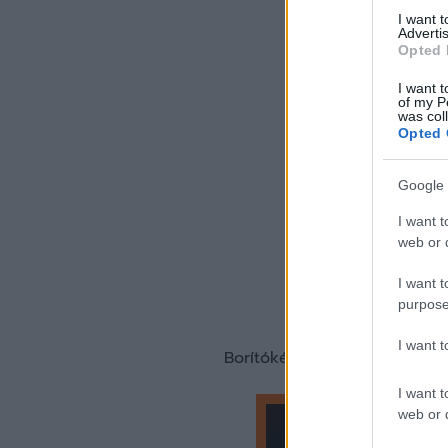
I want 
Advertis
Opted 
I want t
of my P
was col
Opted 
Google 
I want t
web or d
I want t
purpose
I want 
Borítókép forrása: Feyenoo
I want t
web or d