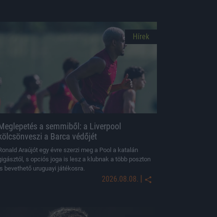
Hírek
Meglepetés a semmiből: a Liverpool
kölcsönveszi a Barca védőjét
Ronald Araújót egy évre szerzi meg a Pool a katalán
gigásztól, s opciós joga is lesz a klubnak a több poszton
is bevethető uruguayi játékosra.
|
2026.08.08.