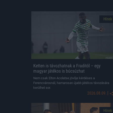
Hírek
Ketten is távozhatnak a Fraditól – egy
magyar játékos is búcsúzhat
Nem csak Elton Acolatse jövője kérdéses a
Ferencvárosnál, hamarosan újabb játékos távozására
kerülhet sor.
|
2026.08.09.
Hírek