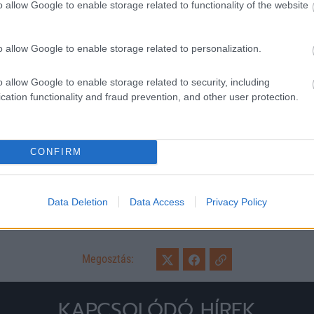
o allow Google to enable storage related to functionality of the website
Balhé Klopp és Szalah között:
főszereplők
o allow Google to enable storage related to personalization.
Korábban már beszámoltunk arról, h
ütközet végeredménye 2-2 lett az an
o allow Google to enable storage related to security, including
Cikkünkben jeleztük, hogy Szalah cs
cation functionality and fraud prevention, and other user protection.
CONFIRM
Data Deletion
Data Access
Privacy Policy
Megosztás:
KAPCSOLÓDÓ HÍREK