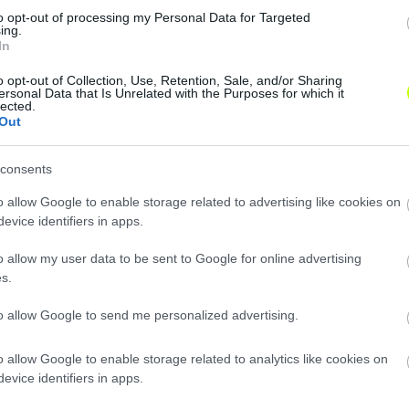
to opt-out of processing my Personal Data for Targeted
ing.
In
o opt-out of Collection, Use, Retention, Sale, and/or Sharing
ersonal Data that Is Unrelated with the Purposes for which it
lected.
Out
consents
o allow Google to enable storage related to advertising like cookies on
evice identifiers in apps.
o allow my user data to be sent to Google for online advertising
s.
Loaded
:
Unmute
0%
to allow Google to send me personalized advertising.
rd Rotterdam/Facebook
o allow Google to enable storage related to analytics like cookies on
evice identifiers in apps.
Hírek