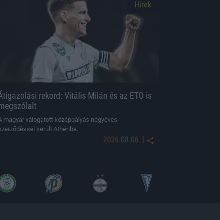
Hírek
Átigazolási rekord: Vitális Milán és az ETO is
megszólalt
A magyar válogatott középpályás négyéves
szerződéssel került Athénba.
|
2026.08.06.