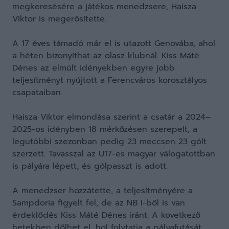
megkeresésére a játékos menedzsere, Haisza
Viktor is megerősítette.
A 17 éves támadó már el is utazott Genovába, ahol
a héten bizonyíthat az olasz klubnál. Kiss Máté
Dénes az elmúlt idényekben egyre jobb
teljesítményt nyújtott a Ferencváros korosztályos
csapataiban.
Haisza Viktor elmondása szerint a csatár a 2024–
2025-ös idényben 18 mérkőzésen szerepelt, a
legutóbbi szezonban pedig 23 meccsen 23 gólt
szerzett. Tavasszal az U17-es magyar válogatottban
is pályára lépett, és gólpasszt is adott.
A menedzser hozzátette, a teljesítményére a
Sampdoria figyelt fel, de az NB I-ből is van
érdeklődés Kiss Máté Dénes iránt. A következő
hetekben dőlhet el, hol folytatja a pályafutását.