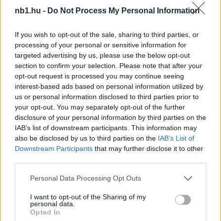
nb1.hu -
Do Not Process My Personal Information
If you wish to opt-out of the sale, sharing to third parties, or
Megosztás:
processing of your personal or sensitive information for
targeted advertising by us, please use the below opt-out
section to confirm your selection. Please note that after your
KAPCSOLÓDÓ HÍREK
opt-out request is processed you may continue seeing
interest-based ads based on personal information utilized by
us or personal information disclosed to third parties prior to
your opt-out. You may separately opt-out of the further
Hírek
disclosure of your personal information by third parties on the
IAB’s list of downstream participants. This information may
also be disclosed by us to third parties on the
IAB’s List of
Downstream Participants
that may further disclose it to other
third parties.
Please note that this website/app uses one or more Google
Personal Data Processing Opt Outs
services and may gather and store information including but
not limited to your visit or usage behaviour. You may click to
I want to opt-out of the Sharing of my
personal data.
grant or deny consent to Google and its third-party tags to
Opted In
use your data for below specified purposes in below Google
Végleges lett a Soroksár játékoskerete