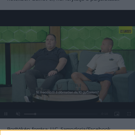
Loaded
:
Unmute
0%
Borítókép forrása: U.C. Sampdoria /Facebook