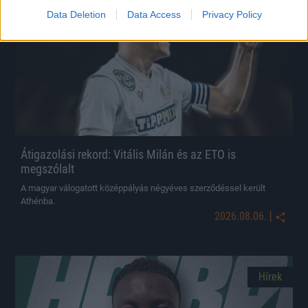
Hírek
Data Deletion
Data Access
Privacy Policy
Átigazolási rekord: Vitális Milán és az ETO is
megszólalt
A magyar válogatott középpályás négyéves szerződéssel került
Athénba.
|
2026.08.06.
Hírek