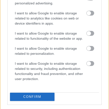
personalized advertising.
I want to allow Google to enable storage
Hírek
related to analytics like cookies on web or
device identifiers in apps.
I want to allow Google to enable storage
related to functionality of the website or app.
I want to allow Google to enable storage
related to personalization.
I want to allow Google to enable storage
related to security, including authentication
Megvan, hová igazolhat az ETO magyar válogatott
functionality and fraud prevention, and other
játékosa
user protection.
Törökországban folytatódhat a 21 éves középpályás pályafutása.
|
2026.08.07.
CONFIRM