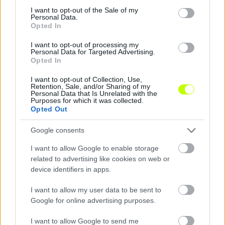
consent section.
I want to opt-out of the Sale of my
Három érkezővel zárta le keretének kialakítását a sárga-fekete klub.
Personal Data.
|
2026.08.07.
Opted In
I want to opt-out of processing my
Personal Data for Targeted Advertising.
Opted In
Hírek
I want to opt-out of Collection, Use,
Retention, Sale, and/or Sharing of my
Personal Data that Is Unrelated with the
Purposes for which it was collected.
Opted Out
Google consents
I want to allow Google to enable storage
related to advertising like cookies on web or
device identifiers in apps.
Különleges címer díszíti a Fradi harmadik mezét
I want to allow my user data to be sent to
Szurkolói ötletből született meg a Ferencváros új, különleges
Google for online advertising purposes.
szerelése.
|
2026.08.07.
I want to allow Google to send me