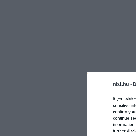
nb1.hu -
D
If you wish 
sensitive in
confirm you
continue se
information 
further disc