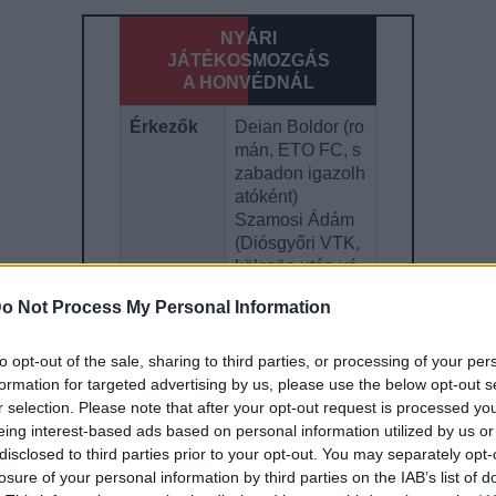
NYÁRI
JÁTÉKOSMOZGÁS
A HONVÉDNÁL
Érkezők
Deian Boldor (ro
mán, ETO FC, s
zabadon igazolh
atóként)
Szamosi Ádám
(Diósgyőri VTK,
kölcsön után vé
gleg)
o Not Process My Personal Information
Kölcsönb
–
e érkezők
to opt-out of the sale, sharing to third parties, or processing of your per
formation for targeted advertising by us, please use the below opt-out s
Kölcsönb
Somogyi Ádám
r selection. Please note that after your opt-out request is processed y
ől visszat
(Videoton FC Fe
eing interest-based ads based on personal information utilized by us or
érhetnek
hérvár)
disclosed to third parties prior to your opt-out. You may separately opt-
losure of your personal information by third parties on the IAB’s list of
Az utánpó
–