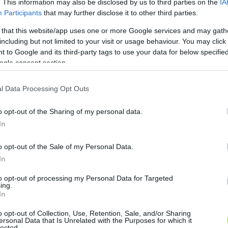
. This information may also be disclosed by us to third parties on the
IA
tlásból fel
Participants
that may further disclose it to other third parties.
kerültek/p
rofi szerz
 that this website/app uses one or more Google services and may gath
ődést köt
including but not limited to your visit or usage behaviour. You may click 
öttek
 to Google and its third-party tags to use your data for below specifi
ogle consent section.
Kiszemelt
–
ek
l Data Processing Opt Outs
Távozók
–
o opt-out of the Sharing of my personal data.
Távozhat
Somogyi Ádám
In
nak/érdek
(Csehország, M
lődnek irá
TK, ETO, legutó
o opt-out of the Sale of my Personal Data.
ntuk
bb Videoton FC
In
Fehérvár – kölcs
önben)
to opt-out of processing my Personal Data for Targeted
Tomás Tujvel (sz
ing.
lovák-magyar, le
In
jár a szerződés
o opt-out of Collection, Use, Retention, Sale, and/or Sharing
e)
ersonal Data that Is Unrelated with the Purposes for which it
lected.