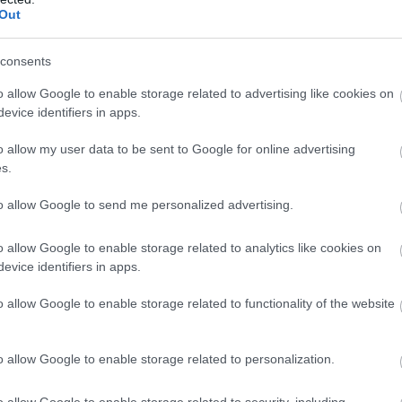
Out
consents
akmai stábja
.
o allow Google to enable storage related to advertising like cookies on
evice identifiers in apps.
apembere,
ő az ötödik, aki aláírt
.
o allow my user data to be sent to Google for online advertising
s.
to allow Google to send me personalized advertising.
o allow Google to enable storage related to analytics like cookies on
evice identifiers in apps.
o allow Google to enable storage related to functionality of the website
o allow Google to enable storage related to personalization.
o allow Google to enable storage related to security, including