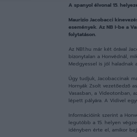
A spanyol élvonal 15. helyeze
Maurizio Jacobacci kinevezés
események. Az NB I-be a Vas
folytatáson.
Az NB1.hu már két órával Ja
bizonytalan a Honvédnál, mi
Medgyessel is jól haladnak a
Úgy tudjuk, Jacobaccinak mag
Hornyák Zsolt vezetőedző ass
Vasasban, a Videotonban, a
lépett pályára. A Vidivel egy
Információink szerint a Honv
legutóbb a 15. helyen végze
idényben érte el, amikor be