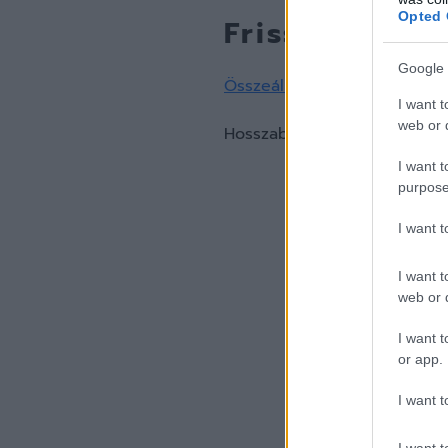
Opted 
Frissítés:
Google 
Összeállt a Honvéd teljes sz
I want t
web or d
Hosszabbított a Honvéd al
I want t
purpose
I want 
I want t
web or d
I want t
or app.
I want t
I want t