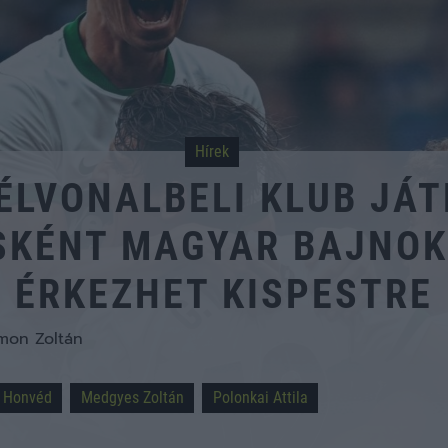
Hírek
ÉLVONALBELI KLUB JÁT
SKÉNT MAGYAR BAJNOK 
ÉRKEZHET KISPESTRE
mon Zoltán
Honvéd
Medgyes Zoltán
Polonkai Attila