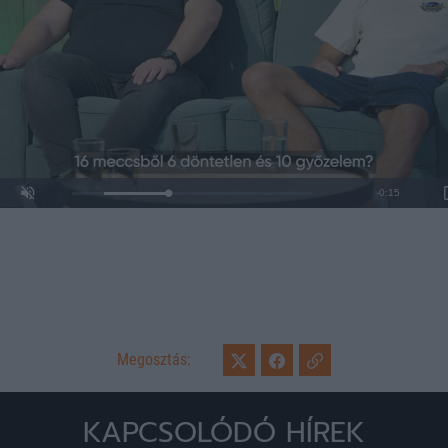
Loaded
:
Unmute
0%
Megosztás:
KAPCSOLÓDÓ HÍREK