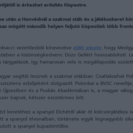
ttjétől is érkezhet erősítés Kispestre.
e után a Honvédnál a szakmai stáb és a játékoskeret körü
as mögött második helyen feljutó kispestiek több front
cobacci vezetőedzői kinevezése
előtt jelezte
, hogy Medgy
közben a közönségkedvenc Dúzs Gellért hosszabbított. Le
 tárgyalások, így hamarosan vele is megállapodás születh
yar segítői lesznek a szakmai stábban. Csatlakozhat Polon
zisztens edzőjeként dolgozott. Polonkai a BVSC neveltje,
z Újpestben és a Puskás Akadémiában is, a magyar válo
szer bajnok, kétszer ezüstérmes lett.
éd keretéhez a spanyol Elchétől akár öt kölcsönjátékos i
tt a spanyol élvonalban, története egyik legnagyobb si
jutott a spanyol kupadöntőbe.