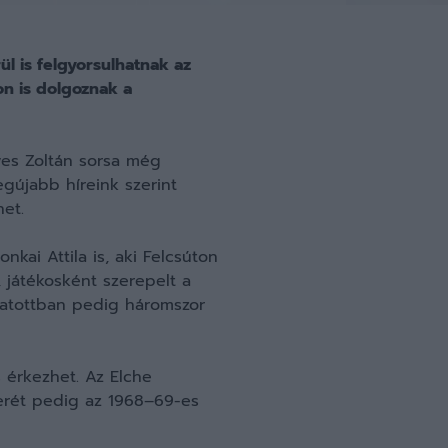
l is felgyorsulhatnak az
on is dolgoznak a
es Zoltán sorsa még
gújabb híreink szerint
et.
kai Attila is, aki Felcsúton
 játékosként szerepelt a
gatottban pedig háromszor
s érkezhet. Az Elche
kerét pedig az 1968–69-es