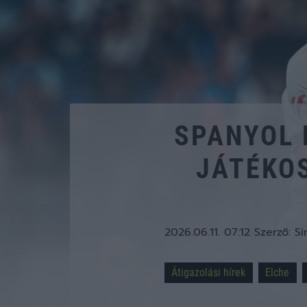
SPANYOL 
JÁTÉKO
2026.06.11. 07:12
Szerző:
Si
Átigazolási hírek
Elche