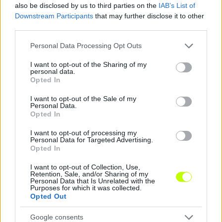
also be disclosed by us to third parties on the
IAB’s List of
Downstream Participants
that may further disclose it to other
Hírek
third parties.
Please note that this website/app uses one or more Google
Personal Data Processing Opt Outs
services and may gather and store information including but
not limited to your visit or usage behaviour. You may click to
I want to opt-out of the Sharing of my
personal data.
grant or deny consent to Google and its third-party tags to
Opted In
use your data for below specified purposes in below Google
consent section.
I want to opt-out of the Sale of my
Personal Data.
Opted In
I want to opt-out of processing my
Hosszabbított a Honvéd külföldre vágyó fiatal
Personal Data for Targeted Advertising.
tehetsége
Opted In
Három évvel hosszabbított a Kispest-Honvéddal a mindössze 17
I want to opt-out of Collection, Use,
éves Kovács Erik, aki már 16 évesen bemutatkozott az első
Retention, Sale, and/or Sharing of my
csapatban.
Personal Data that Is Unrelated with the
Purposes for which it was collected.
|
2026.08.08.
Opted Out
Google consents