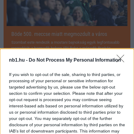
Böde 500. meccse miatt megmozdult a város
Szombat este rendezik a mostani bajnokság egyik legfontosabb
rangadóját: a harmadik helyen álló Paks a második Puskás
Akadémiát fogadja. A […]
nb1.hu -
Do Not Process My Personal Information
2025.04.18 14:54
If you wish to opt-out of the sale, sharing to third parties, or
processing of your personal or sensitive information for
targeted advertising by us, please use the below opt-out
section to confirm your selection. Please note that after your
opt-out request is processed you may continue seeing
Megosztás:
interest-based ads based on personal information utilized by
us or personal information disclosed to third parties prior to
your opt-out. You may separately opt-out of the further
KAPCSOLÓDÓ HÍREK
disclosure of your personal information by third parties on the
IAB’s list of downstream participants. This information may