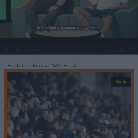
Loaded
:
Unmute
0%
Borítókép forrása: NAC Breda
Hírek