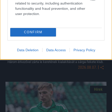
related to security, including authentication
functionality and fraud prevention, and other
user protection.
CONFIRM
Data Deletion
Data Access
Privacy Policy
Végleges lett a Soroksár játékoskerete
Három érkezővel zárta le keretének kialakítását a sárga-fekete klub.
|
2026.08.07.
Hírek