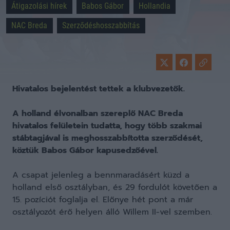
Átigazolási hírek
Babos Gábor
Hollandia
NAC Breda
Szerződéshosszabbítás
Hivatalos bejelentést tettek a klubvezetők.
A holland élvonalban szereplő NAC Breda
hivatalos felületein tudatta, hogy több szakmai
stábtagjával is meghosszabbította szerződését,
köztük Babos Gábor kapusedzőével.
A csapat jelenleg a bennmaradásért küzd a
holland első osztályban, és 29 fordulót követően a
15. pozíciót foglalja el. Előnye hét pont a már
osztályozót érő helyen álló Willem II-vel szemben.