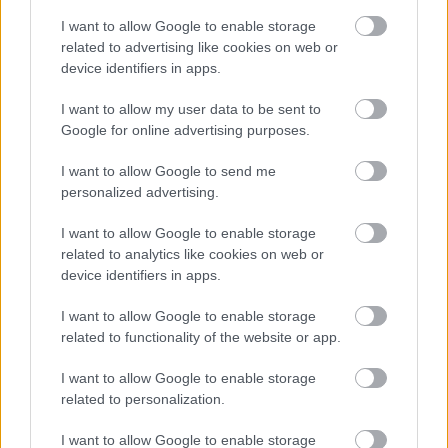
Hírek
I want to allow Google to enable storage
related to advertising like cookies on web or
device identifiers in apps.
I want to allow my user data to be sent to
Google for online advertising purposes.
I want to allow Google to send me
personalized advertising.
I want to allow Google to enable storage
Meglepetés a semmiből: a Liverpool kölcsönveszi a
related to analytics like cookies on web or
Barca védőjét
device identifiers in apps.
Ronald Araújót egy évre szerzi meg a Pool a katalán gigásztól, s
opciós joga is lesz a klubnak a több poszton is bevethető uruguayi
I want to allow Google to enable storage
játékosra.
related to functionality of the website or app.
|
2026.08.08.
I want to allow Google to enable storage
related to personalization.
I want to allow Google to enable storage
Hírek