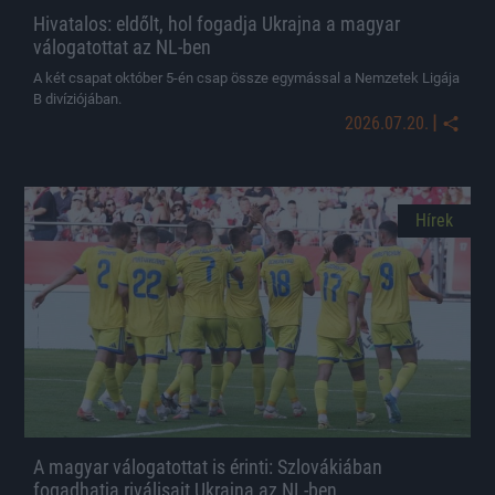
Hivatalos: eldőlt, hol fogadja Ukrajna a magyar
válogatottat az NL-ben
A két csapat október 5-én csap össze egymással a Nemzetek Ligája
B divíziójában.
|
2026.07.20.
Hírek
A magyar válogatottat is érinti: Szlovákiában
fogadhatja riválisait Ukrajna az NL-ben