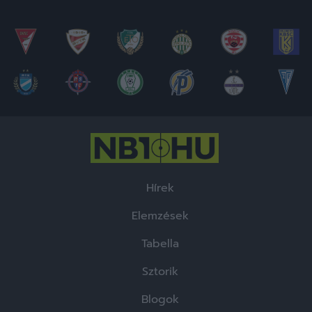
Hírek
Elemzések
Tabella
Sztorik
Blogok