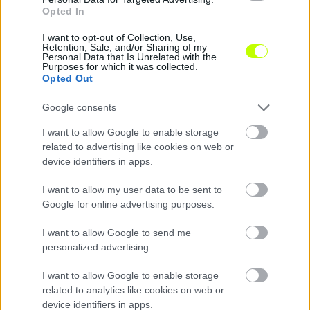
Opted In
I want to opt-out of Collection, Use,
Retention, Sale, and/or Sharing of my
Personal Data that Is Unrelated with the
Purposes for which it was collected.
Opted Out
A magyar válogatott sem venne részt a
világbajnokságon
Google consents
Az UEFA-tagországok közösen utasítanák el a FIFA tervezett
I want to allow Google to enable storage
változtatását.
related to advertising like cookies on web or
|
2026.07.31.
device identifiers in apps.
I want to allow my user data to be sent to
Google for online advertising purposes.
Hírek
I want to allow Google to send me
personalized advertising.
I want to allow Google to enable storage
related to analytics like cookies on web or
device identifiers in apps.