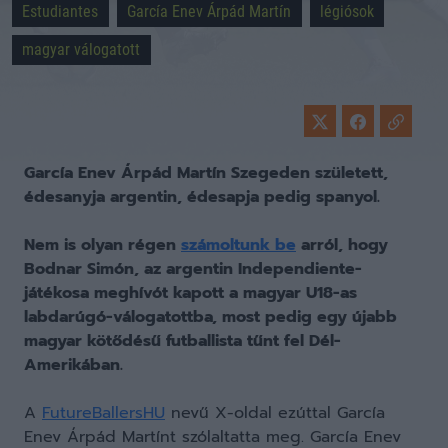
Estudiantes
García Enev Árpád Martín
légiósok
magyar válogatott
García Enev Árpád Martín Szegeden született,
édesanyja argentin, édesapja pedig spanyol.
Nem is olyan régen
számoltunk be
arról, hogy
Bodnar Simón, az argentin Independiente-
játékosa meghívót kapott a magyar U18-as
labdarúgó-válogatottba, most pedig egy újabb
magyar kötődésű futballista tűnt fel Dél-
Amerikában.
A
FutureBallersHU
nevű X-oldal ezúttal García
Enev Árpád Martínt szólaltatta meg. García Enev