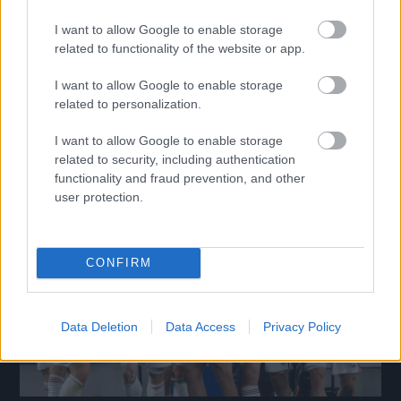
I want to allow Google to enable storage
related to functionality of the website or app.
Rossi: a vb-kudarc fáj, de nem keres kifogásokat
I want to allow Google to enable storage
related to personalization.
A magyar labdarúgó-válogatott szövetségi kapitánya új célokról is
beszélt.
|
I want to allow Google to enable storage
2026.07.23.
related to security, including authentication
functionality and fraud prevention, and other
user protection.
Hírek
CONFIRM
Data Deletion
Data Access
Privacy Policy