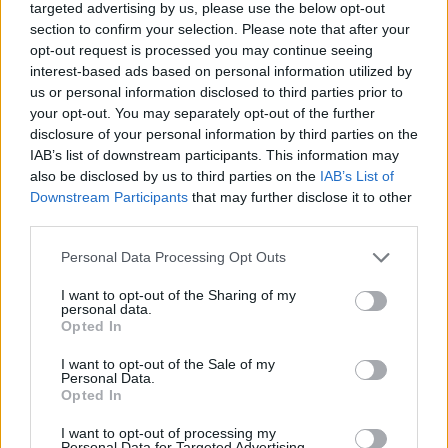
Schön Szabolcs ebben az idényben egyszer sem került be az
targeted advertising by us, please use the below opt-out
angol harmadosztályban edződő Bolton keretébe. Kozák Attila a
section to confirm your selection. Please note that after your
Nemzeti Sportnak […]
opt-out request is processed you may continue seeing
interest-based ads based on personal information utilized by
2025.08.23 12:26
us or personal information disclosed to third parties prior to
your opt-out. You may separately opt-out of the further
disclosure of your personal information by third parties on the
IAB’s list of downstream participants. This information may
also be disclosed by us to third parties on the
IAB’s List of
Downstream Participants
that may further disclose it to other
Megosztás:
third parties.
Please note that this website/app uses one or more Google
Personal Data Processing Opt Outs
KAPCSOLÓDÓ HÍREK
services and may gather and store information including but
not limited to your visit or usage behaviour. You may click to
I want to opt-out of the Sharing of my
personal data.
grant or deny consent to Google and its third-party tags to
Opted In
use your data for below specified purposes in below Google
consent section.
Hírek
I want to opt-out of the Sale of my
Personal Data.
Opted In
I want to opt-out of processing my
Personal Data for Targeted Advertising.