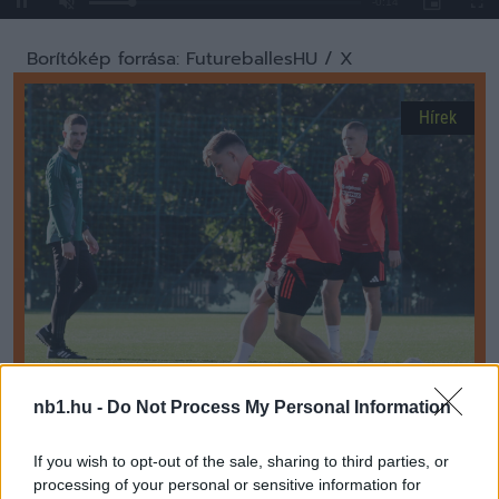
Loaded
:
Unmute
0%
Borítókép forrása: FutureballesHU / X
Hírek
nb1.hu -
Do Not Process My Personal Information
Edzői döntés miatt váltana csapatot a magyar
If you wish to opt-out of the sale, sharing to third parties, or
válogatott játékos
processing of your personal or sensitive information for