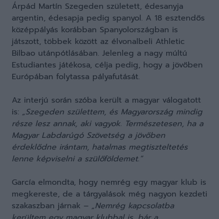
Árpád Martín Szegeden született, édesanyja
argentin, édesapja pedig spanyol. A 18 esztendős
középpályás korábban Spanyolországban is
játszott, többek között az élvonalbeli Athletic
Bilbao utánpótlásában. Jelenleg a nagy múltú
Estudiantes játékosa, célja pedig, hogy a jövőben
Európában folytassa pályafutását.
Az interjú során szóba került a magyar válogatott
is:
„Szegeden születtem, és Magyarország mindig
része lesz annak, aki vagyok. Természetesen, ha a
Magyar Labdarúgó Szövetség a jövőben
érdeklődne irántam, hatalmas megtiszteltetés
lenne képviselni a szülőföldemet.”
García elmondta, hogy nemrég egy magyar klub is
megkereste, de a tárgyalások még nagyon kezdeti
szakaszban járnak –
„Nemrég kapcsolatba
kerültem egy magyar klubbal is, bár a