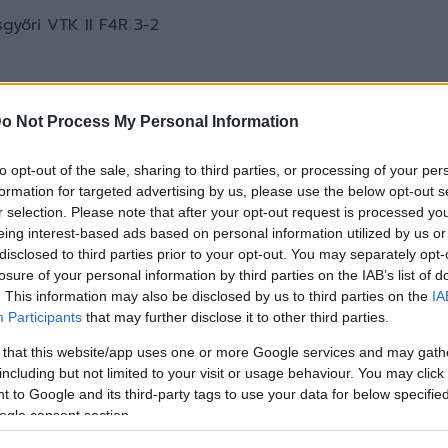
győri VTK II F4R 3-2
-3
o Not Process My Personal Information
11 II 3-0
to opt-out of the sale, sharing to third parties, or processing of your per
formation for targeted advertising by us, please use the below opt-out s
r selection. Please note that after your opt-out request is processed y
eing interest-based ads based on personal information utilized by us or
disclosed to third parties prior to your opt-out. You may separately opt-
losure of your personal information by third parties on the IAB’s list of
. This information may also be disclosed by us to third parties on the
IA
Participants
that may further disclose it to other third parties.
 that this website/app uses one or more Google services and may gath
including but not limited to your visit or usage behaviour. You may click 
 to Google and its third-party tags to use your data for below specifi
ogle consent section.