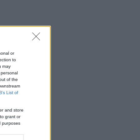
sonal or
ection to
ou may
 personal
out of the
 downstream
B’s List of
er and store
to grant or
ed purposes