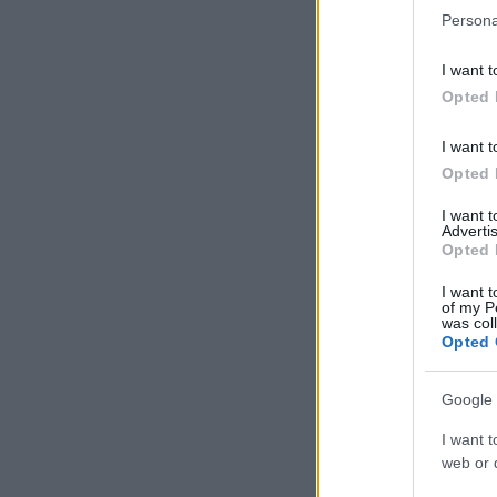
Persona
I want t
Opted 
I want t
Opted 
I want 
Advertis
Opted 
I want t
of my P
was col
Opted 
Google 
I want t
web or d