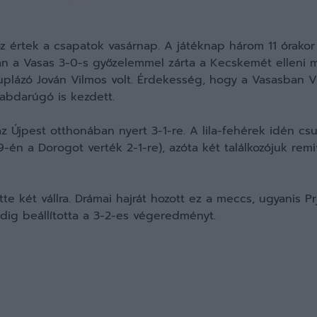
hoz értek a csapatok vasárnap. A játéknap három 11 órak
ban a Vasas 3-0-s győzelemmel zárta a Kecskemét elleni m
duplázó Jován Vilmos volt. Érdekesség, hogy a Vasasban
labdarúgó is kezdett.
Újpest otthonában nyert 3-1-re. A lila-fehérek idén cs
-én a Dorogot verték 2-1-re), azóta két találkozójuk rem
tte két vállra. Drámai hajrát hozott ez a meccs, ugyanis 
dig beállította a 3-2-es végeredményt.