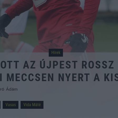
Hírek
OTT AZ ÚJPEST ROSSZ
I MECCSEN NYERT A KI
író Ádám
Vasas
Vida Máté