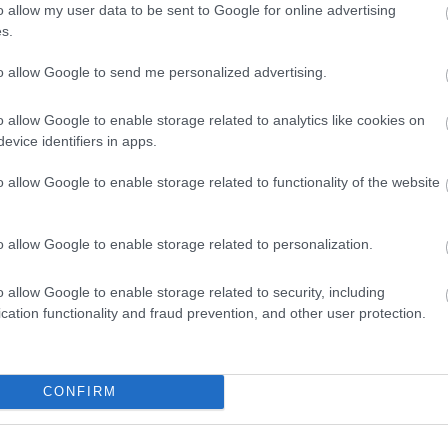
o allow my user data to be sent to Google for online advertising
s.
to allow Google to send me personalized advertising.
o allow Google to enable storage related to analytics like cookies on
evice identifiers in apps.
o allow Google to enable storage related to functionality of the website
Loaded
:
Unmute
o allow Google to enable storage related to personalization.
0%
.hu
o allow Google to enable storage related to security, including
cation functionality and fraud prevention, and other user protection.
Hírek
CONFIRM
A DVTK csapatkapitánya nem r
véleményét a debreceni pofo