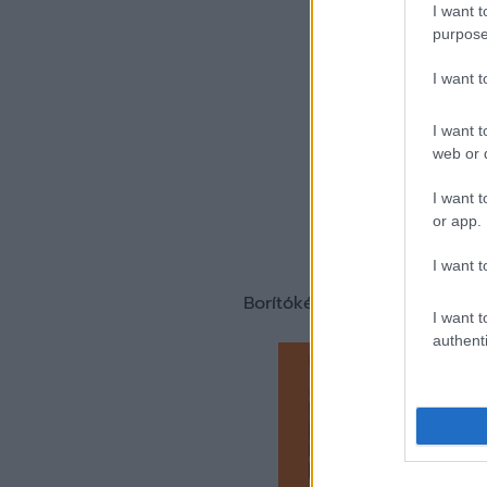
I want t
purpose
I want 
I want t
web or d
I want t
or app.
I want t
Borítókép forrása: kisvardafc
I want t
authenti