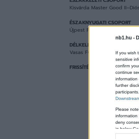
ÉSZAKKELETI CSOPORT
Kisvárda Master Good II–Diós
ÉSZAKNYUGATI CSOPORT
Újpest FC II–Komárom VSE 1
nb1.hu -
D
DÉLKELETI CSOPORT
Vasas FC II–Kecskeméti TE 19
If you wish 
sensitive in
confirm you
FRISSÍTÉS:
continue se
information 
further disc
participants
Downstream 
Please note
information 
deny consent
in below Go