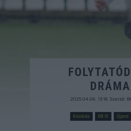
FOLYTATÓD
DRÁMA
2025.04.06. 13:16
Szerző:
B
Kisvárda
NB III
Újpest