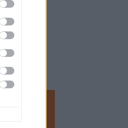
ejtette véka alá a
n után