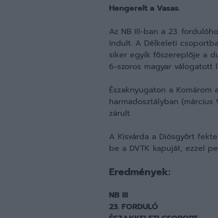
Hengerelt a Vasas.
Az NB III-ban a 23. forduló
indult. A Délkeleti csoport
siker egyik főszereplője a 
6-szoros magyar válogatott 
Északnyugaton a Komárom az 
harmadosztályban (március 9
zárult.
A Kisvárda a Diósgyőrt fekte
be a DVTK kapuját, ezzel pe
Eredmények:
NB III
23. FORDULÓ