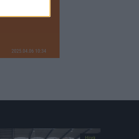
 játéknapja a DVSC-DVTK
rcben Edomwonyi góljával
2025.04.06 10:34
Hírek