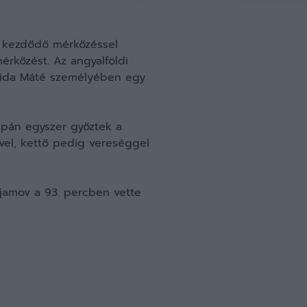
or kezdődő mérkőzéssel
érkőzést. Az angyalföldi
 Vida Máté személyében egy
upán egyszer győztek a
ivel, kettő pedig vereséggel
Prjamov a 93. percben vette