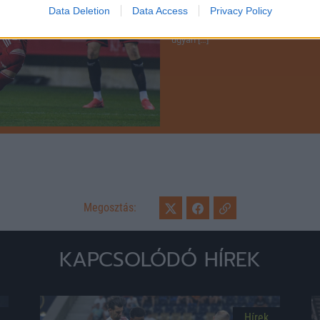
Data Deletion
Data Access
Privacy Policy
Az NB I-ben a 26. forduló szombati
meccsel zárult. A vendégek a 17. pe
ugyan […]
Megosztás:
KAPCSOLÓDÓ HÍREK
Hírek