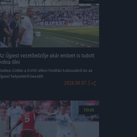
Az Újpest vezetőedzője akár embert is tudott
volna ölni
Szélesi Zoltán a DVSC elleni fordítás kulisszáiról és az
Újpest helyzetéről beszélt.
|
2026.08.07.
Hírek