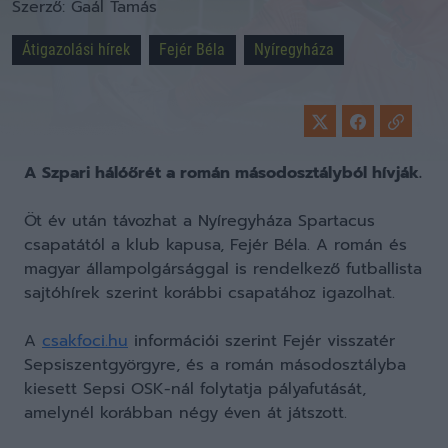
Szerző:
Gaál Tamás
Átigazolási hírek
Fejér Béla
Nyíregyháza
A Szpari hálóőrét a román másodosztályból hívják.
Öt év után távozhat a Nyíregyháza Spartacus
csapatától a klub kapusa, Fejér Béla. A román és
magyar állampolgársággal is rendelkező futballista
sajtóhírek szerint korábbi csapatához igazolhat.
A
csakfoci.hu
információi szerint Fejér visszatér
Sepsiszentgyörgyre, és a román másodosztályba
kiesett Sepsi OSK-nál folytatja pályafutását,
amelynél korábban négy éven át játszott.