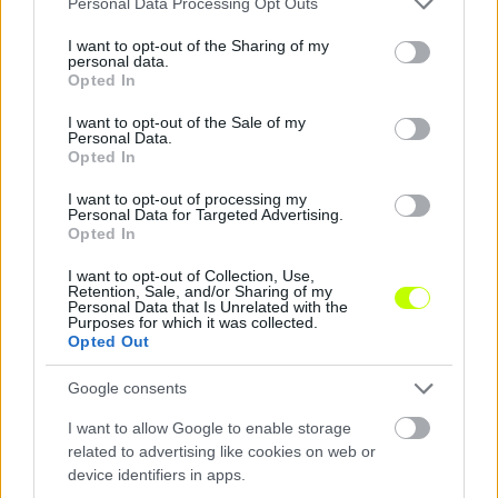
Personal Data Processing Opt Outs
services and may gather and store information including but
not limited to your visit or usage behaviour. You may click to
I want to opt-out of the Sharing of my
personal data.
grant or deny consent to Google and its third-party tags to
Opted In
use your data for below specified purposes in below Google
consent section.
I want to opt-out of the Sale of my
Personal Data.
Hosszabbított a Honvéd külföldre vágyó fiatal
Opted In
tehetsége
I want to opt-out of processing my
Három évvel hosszabbított a Kispest-Honvéddal a mindössze 17
Personal Data for Targeted Advertising.
éves Kovács Erik, aki már 16 évesen bemutatkozott az első
Opted In
csapatban.
|
2026.08.08.
I want to opt-out of Collection, Use,
Retention, Sale, and/or Sharing of my
Personal Data that Is Unrelated with the
Purposes for which it was collected.
Opted Out
Hírek
Google consents
I want to allow Google to enable storage
related to advertising like cookies on web or
device identifiers in apps.