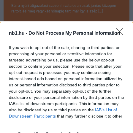
Bár a nyári átigazolási szezon hivatalosan csak június közepén
rajtolt, és még vagy két hónapig tart, már így is szép […]
2025.07.04 17:59
nb1.hu -
Do Not Process My Personal Information
If you wish to opt-out of the sale, sharing to third parties, or
processing of your personal or sensitive information for
targeted advertising by us, please use the below opt-out
Megosztás:
section to confirm your selection. Please note that after your
opt-out request is processed you may continue seeing
interest-based ads based on personal information utilized by
KAPCSOLÓDÓ HÍREK
us or personal information disclosed to third parties prior to
your opt-out. You may separately opt-out of the further
disclosure of your personal information by third parties on the
IAB’s list of downstream participants. This information may
Hírek
also be disclosed by us to third parties on the
IAB’s List of
Downstream Participants
that may further disclose it to other
third parties.
Please note that this website/app uses one or more Google