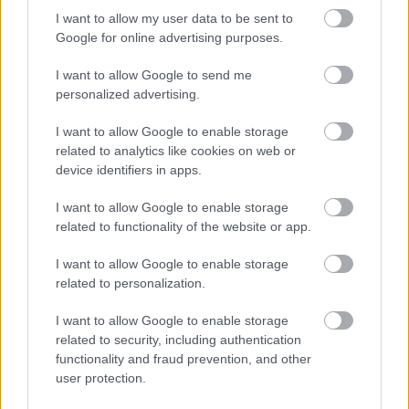
I want to allow my user data to be sent to
Google for online advertising purposes.
I want to allow Google to send me
Meglepetés a semmiből: a Liverpool kölcsönveszi a
personalized advertising.
Barca védőjét
Ronald Araújót egy évre szerzi meg a Pool a katalán gigásztól, s
I want to allow Google to enable storage
opciós joga is lesz a klubnak a több poszton is bevethető uruguayi
related to analytics like cookies on web or
játékosra.
device identifiers in apps.
|
2026.08.08.
I want to allow Google to enable storage
related to functionality of the website or app.
Hírek
I want to allow Google to enable storage
related to personalization.
I want to allow Google to enable storage
related to security, including authentication
functionality and fraud prevention, and other
user protection.