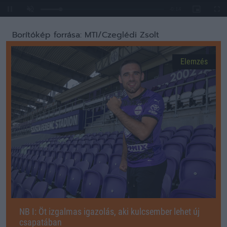
Loaded
:
Unmute
0%
Borítókép forrása: MTI/Czeglédi Zsolt
Elemzés
NB I: Öt izgalmas igazolás, aki kulcsember lehet új
csapatában