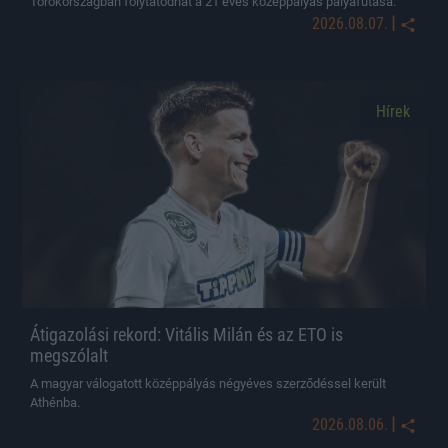
Törökországban folytatódhat a 21 éves középpályás pályafutása.
|
2026.08.07.
Hírek
Átigazolási rekord: Vitális Milán és az ETO is
megszólalt
A magyar válogatott középpályás négyéves szerződéssel került
Athénba.
|
2026.08.06.