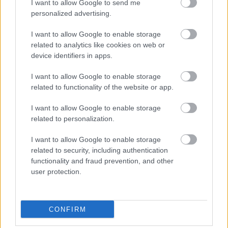
mégis a Puskás Akadémia nyert
I want to allow Google to send me
personalized advertising.
Colley a hosszabbítás végén döntötte el a forduló pénteki
nyitómérkőzését.
I want to allow Google to enable storage
|
2026.08.07.
related to analytics like cookies on web or
device identifiers in apps.
I want to allow Google to enable storage
Hírek
related to functionality of the website or app.
I want to allow Google to enable storage
related to personalization.
I want to allow Google to enable storage
related to security, including authentication
functionality and fraud prevention, and other
user protection.
Újra telt ház lehet a Kispest–Vasason
A Honvéd kérésére elhalasztották a korábban kiszabott
CONFIRM
szektorbezárás végrehajtását.