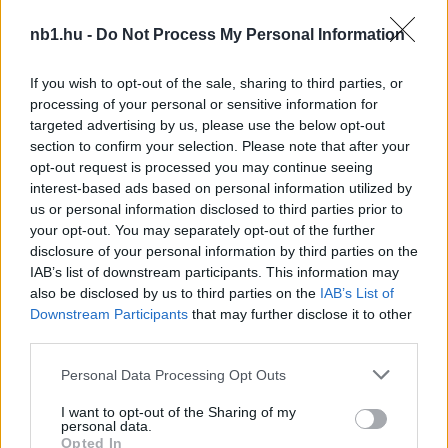
nb1.hu -
Do Not Process My Personal Information
If you wish to opt-out of the sale, sharing to third parties, or
processing of your personal or sensitive information for
targeted advertising by us, please use the below opt-out
section to confirm your selection. Please note that after your
opt-out request is processed you may continue seeing
interest-based ads based on personal information utilized by
us or personal information disclosed to third parties prior to
your opt-out. You may separately opt-out of the further
disclosure of your personal information by third parties on the
Kecskemét: külföldre igazolt a fiatal középpályás
IAB’s list of downstream participants. This information may
also be disclosed by us to third parties on the
IAB’s List of
Artner Dávid karrierjében új fejezet kezdődött: a 20 éves
Downstream Participants
that may further disclose it to other
középpályás a horvát másodosztályban érdekelt HNK Vukovarhoz
third parties.
igazolt – a hírre […]
Please note that this website/app uses one or more Google
Personal Data Processing Opt Outs
2024.11.16 10:56
services and may gather and store information including but
not limited to your visit or usage behaviour. You may click to
I want to opt-out of the Sharing of my
personal data.
grant or deny consent to Google and its third-party tags to
Opted In