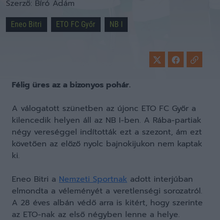
Szerző:
Bíró Ádám
Eneo Bitri
ETO FC Győr
NB I
Félig üres az a bizonyos pohár.
A válogatott szünetben az újonc ETO FC Győr a
kilencedik helyen áll az NB I-ben. A Rába-partiak
négy vereséggel indították ezt a szezont, ám ezt
követően az előző nyolc bajnokijukon nem kaptak
ki.
Eneo Bitri a
Nemzeti Sportnak
adott interjúban
elmondta a véleményét a veretlenségi sorozatról.
A 28 éves albán védő arra is kitért, hogy szerinte
az ETO-nak az első négyben lenne a helye.