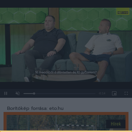
Loaded
:
Unmute
0%
Borítókép forrása: eto.hu
Hírek