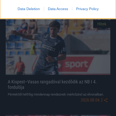
|
2026.08.07.
Data Deletion
Data Access
Privacy Policy
Hírek
A Kispest–Vasas rangadóval kezdődik az NB I 4.
fordulója
Péntektől hétfőig mindennap rendeznek mérkőzést az élvonalban.
|
2026.08.04.