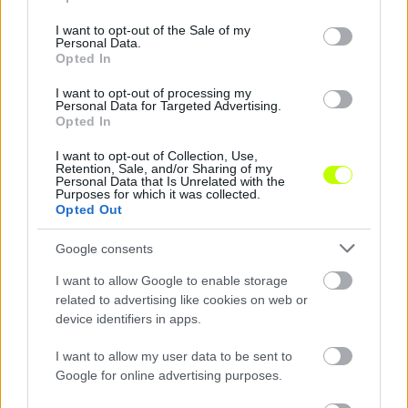
use your data for below specified purposes in below Google
consent section.
I want to opt-out of the Sale of my
Personal Data.
Megosztás:
Opted In
I want to opt-out of processing my
Personal Data for Targeted Advertising.
KAPCSOLÓDÓ HÍREK
Opted In
I want to opt-out of Collection, Use,
Retention, Sale, and/or Sharing of my
Personal Data that Is Unrelated with the
Hírek
Purposes for which it was collected.
Opted Out
Google consents
I want to allow Google to enable storage
related to advertising like cookies on web or
device identifiers in apps.
I want to allow my user data to be sent to
Google for online advertising purposes.
Ötgólos dráma: kétgólos hátrányból állt fel az MTK,