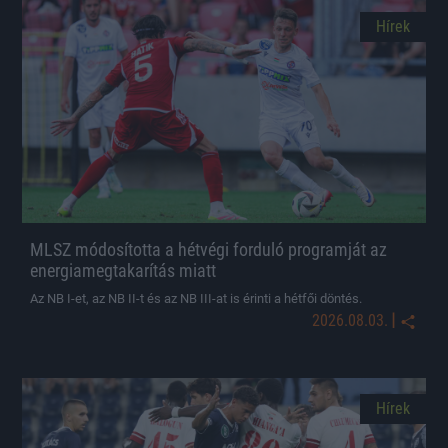
Hírek
MLSZ módosította a hétvégi forduló programját az
energiamegtakarítás miatt
Az NB I-et, az NB II-t és az NB III-at is érinti a hétfői döntés.
|
2026.08.03.
Hírek