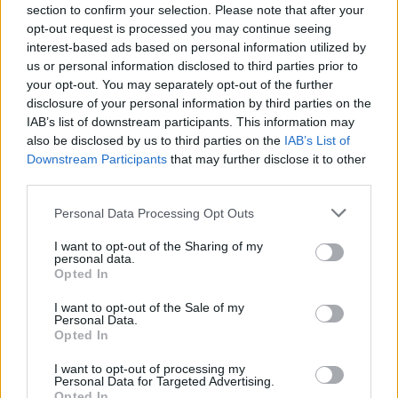
section to confirm your selection. Please note that after your
opt-out request is processed you may continue seeing
interest-based ads based on personal information utilized by
us or personal information disclosed to third parties prior to
your opt-out. You may separately opt-out of the further
disclosure of your personal information by third parties on the
IAB’s list of downstream participants. This information may
also be disclosed by us to third parties on the
IAB’s List of
Átigazolási rekord: Vitális Milán és az ETO is
Downstream Participants
that may further disclose it to other
megszólalt
third parties.
A magyar válogatott középpályás négyéves szerződéssel került
Please note that this website/app uses one or more Google
Personal Data Processing Opt Outs
Athénba.
services and may gather and store information including but
|
2026.08.06.
not limited to your visit or usage behaviour. You may click to
I want to opt-out of the Sharing of my
personal data.
grant or deny consent to Google and its third-party tags to
Opted In
use your data for below specified purposes in below Google
consent section.
I want to opt-out of the Sale of my
Hírek
Personal Data.
Opted In
I want to opt-out of processing my
Personal Data for Targeted Advertising.
Opted In