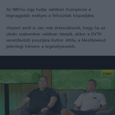
Az NB1.hu úgy tudja, valóban Kuznyecov a
legnagyobb esélyes a felcsútiak kispadjára.
Viszont arról is van már értesülésünk, hogy ha az
ukrán szakember valóban távozik, akkor a DVTK
vezetőedzői posztjára Kuttor Attila, a Mezőkövesd
jelenlegi trénere a legesélyesebb.