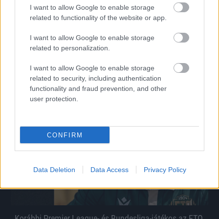
I want to allow Google to enable storage
related to functionality of the website or app.
AEK: Vitális új meze is megvan már
I want to allow Google to enable storage
A magyar válogatott középpályás klubrekordot jelentő üzlettel
related to personalization.
távozott Győrből.
|
2026.08.06.
I want to allow Google to enable storage
related to security, including authentication
functionality and fraud prevention, and other
user protection.
Hírek
CONFIRM
Data Deletion
Data Access
Privacy Policy
Korábbi Premier League- és Bundesliga-játékos az ETO