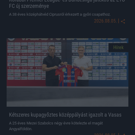
FC új szerzeménye
A 38 éves középhátvéd Ciprusról érkezett a győri csapathoz.
|
2026.08.05.
Hírek
Kétszeres kupagyőztes középpályást igazolt a Vasas
A 25 éves Mezei Szabolcs négy évre kötelezte el magát
Angyalföldön.