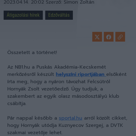
2023.04.14. 20:02
Szerző:
Simon Zoltán
Átigazolási hírek
Edzőváltás
Összetett a történet!
Az NB1.hu a Puskás Akadémia-Kecskemét
merkőzésről készült
helyszíni riportjában
elsőként
írta meg, hogy a nyáron távozhat Felcsútról
Hornyák Zsolt vezetőedző. Úgy tudjuk, a
szakembert az egyik olasz másodosztályú klub
csábítja.
Pár nappal később a
sportal.hu
arról közölt cikket,
hogy Hornyák utódja Kuznyecov Szergej, a DVTK
szakmai vezetője lehet.