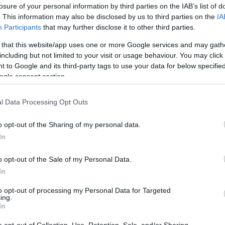
losure of your personal information by third parties on the IAB’s list of
taiak a hazai rohamokat újabb kapott gól nélkül, csakhog
. This information may also be disclosed by us to third parties on the
IA
abadrúgást az Unirea, amit tökéletesen lőtt a kapu job
Participants
that may further disclose it to other third parties.
 hogy a horvát középpályás korábban négy szezonon ker
 that this website/app uses one or more Google services and may gath
including but not limited to your visit or usage behaviour. You may click 
 to Google and its third-party tags to use your data for below specifi
t folytatódott, ahol az első 45 perc abbamaradt: nyomot
ogle consent section.
t meg. Egy rossz hátrapasszt követően visszaszerezte a 
i kétgólosra növelte az előnyt.
3-1
.
l Data Processing Opt Outs
c duplázott (72. perc), de itt nem volt vége a csíkiak ká
o opt-out of the Sharing of my personal data.
 a kipattanóból megszerezte az ötödik találatát az ellenfél
In
 fiai, akik a saját bedobásuk után is kapituláltak a 90. p
o opt-out of the Sale of my Personal Data.
ron igazolt, 17 éves Gergely Alpár bemutatkozását lehete
In
pályára.
to opt-out of processing my Personal Data for Targeted
ing.
síkszereda 6-1-es vereséget szenvedett első idegenbeli
In
o opt-out of Collection, Use, Retention, Sale, and/or Sharing