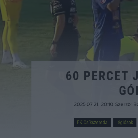
60 PERCET
GÓ
2025.07.21. 20:10
Szerző:
B
FK Csíkszereda
légiósok