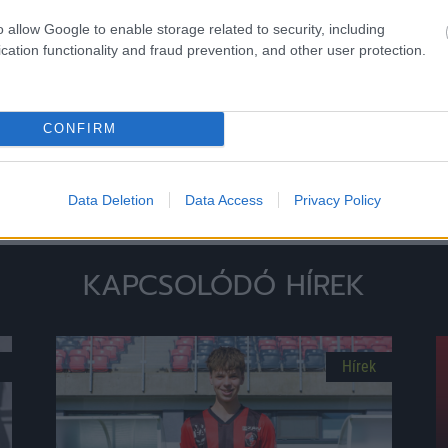
o allow Google to enable storage related to security, including
cation functionality and fraud prevention, and other user protection.
Loaded
:
Unmute
0%
rt
CONFIRM
Data Deletion
Data Access
Privacy Policy
Megosztás:
KAPCSOLÓDÓ HÍREK
Hírek