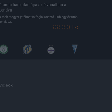
Drámai harc után újra az élvonalban a
Lendva
A több magyar játékost is foglalkoztató klub egy év után
tér vissza.
|
2026.06.01.
Videók