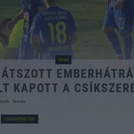
Hírek
 JÁTSZOTT EMBERHÁTRÁ
LT KAPOTT A CSÍKSZER
ózsik Tamás
székelyföldi foci