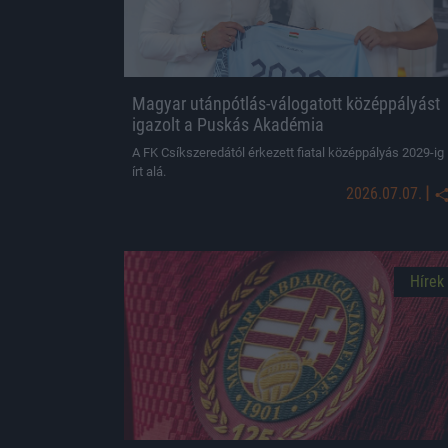
Magyar utánpótlás-válogatott középpályást
igazolt a Puskás Akadémia
A FK Csíkszeredától érkezett fiatal középpályás 2029-ig
írt alá.
|
2026.07.07.
Hírek