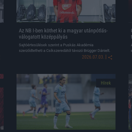
Az NB I-ben köthet ki a magyar utánpótlás-
válogatott középpályás
Sajtóértesülések szerint a Puskás Akadémia
szerződtetheti a Csíkszeredától távozó Brügger Dánielt.
|
2026.07.03.
Hírek