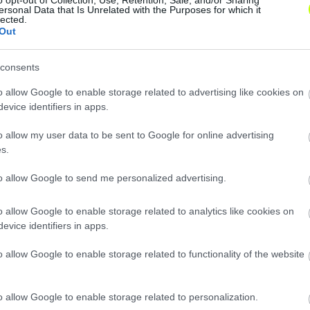
ersonal Data that Is Unrelated with the Purposes for which it
eda 6-1
lected.
Out
ó
men, Hegedűs, Palmes – Gál-Andrezly, Végh, Bödő, Feren
consents
.), Szabó (59.) Jebari (59.), Gergely (77.)
o allow Google to enable storage related to advertising like cookies on
evice identifiers in apps.
o allow my user data to be sent to Google for online advertising
s.
to allow Google to send me personalized advertising.
o allow Google to enable storage related to analytics like cookies on
evice identifiers in apps.
o allow Google to enable storage related to functionality of the website
o allow Google to enable storage related to personalization.