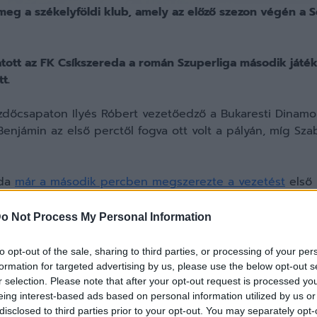
 meg a székelyföldi klub, amely az előző szezon végén a 
gatott az FK Csíkszereda a román Szuperliga második já
t.
ezdőcsapaton Ilyés Róbert vezetőedző a Bukaresti Dinamo 
Benjámin az első perctől fogva ott volt a pályán, míg Sza
eda
már a második percben megszerezte a vezetést
első 
ellett sokat várni az FK találatára. Dolny Jozef büntetőb
ámint buktatta a hazaiak kapusa.
0-1
.
o Not Process My Personal Information
t fordulat következett be: Raul Palmes elvesztette a labd
to opt-out of the sale, sharing to third parties, or processing of your per
szásért azonnali piros lapot kapott. Az eset ráadásul má
formation for targeted advertising by us, please use the below opt-out s
r selection. Please note that after your opt-out request is processed y
tetőhöz jutott. Florin Puerce ugyan értékesítette azt, de 
eing interest-based ads based on personal information utilized by us or
disclosed to third parties prior to your opt-out. You may separately opt-