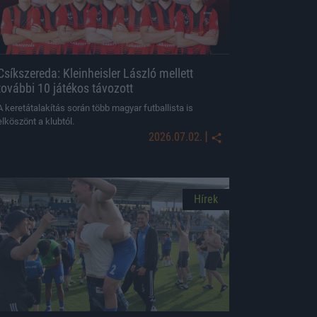
Csíkszereda: Kleinheisler László mellett
további 10 játékos távozott
A keretátalakítás során több magyar futballista is
elköszönt a klubtól.
|
2026.07.02.
Hírek