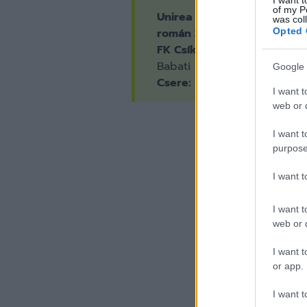
of my P
Unirea Slobozia-FK Csíkszer
was col
Opted 
román Szuperliga, 2. fordul
FK Csíkszereda:
Pap – Kele
Babati
Google 
Csere:
Veres (46.), Szalay (46
I want t
web or d
I want t
purpose
I want 
I want t
web or d
I want t
or app.
I want t