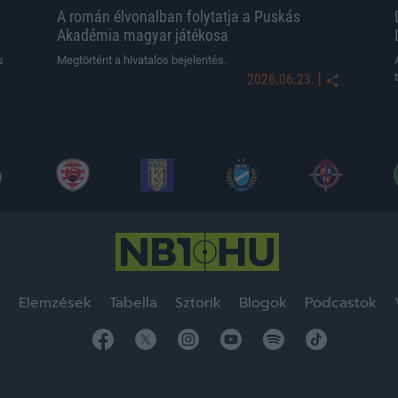
A román élvonalban folytatja a Puskás
Akadémia magyar játékosa
s
Megtörtént a hivatalos bejelentés.
|
2026.06.23.
k
Elemzések
Tabella
Sztorik
Blogok
Podcastok