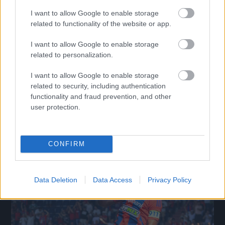
I want to allow Google to enable storage
related to functionality of the website or app.
I want to allow Google to enable storage
related to personalization.
I want to allow Google to enable storage
„Az a cél, hogy így futballozzunk” – Szélesi Zoltán
related to security, including authentication
szerint jó úton jár az Újpest
functionality and fraud prevention, and other
Az OTP Bank Liga 3. fordulójának szombati két mérkőzését
user protection.
követően értékelték a vezetőedzők a látottakat.
|
2026.08.08.
CONFIRM
Hírek
Data Deletion
Data Access
Privacy Policy