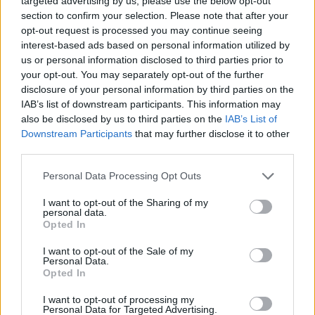
targeted advertising by us, please use the below opt-out
section to confirm your selection. Please note that after your
opt-out request is processed you may continue seeing
Loaded
:
Unmute
0%
interest-based ads based on personal information utilized by
us or personal information disclosed to third parties prior to
Borítókép forrása: Vasas FC
your opt-out. You may separately opt-out of the further
disclosure of your personal information by third parties on the
Hírek
IAB’s list of downstream participants. This information may
also be disclosed by us to third parties on the
IAB’s List of
Downstream Participants
that may further disclose it to other
third parties.
Please note that this website/app uses one or more Google
Personal Data Processing Opt Outs
services and may gather and store information including but
not limited to your visit or usage behaviour. You may click to
I want to opt-out of the Sharing of my
personal data.
grant or deny consent to Google and its third-party tags to
Opted In
use your data for below specified purposes in below Google
consent section.
I want to opt-out of the Sale of my
Personal Data.
Opted In
I want to opt-out of processing my
Personal Data for Targeted Advertising.
Nemcsak Bognár, a CFR-edző is a Fradiról beszélt –