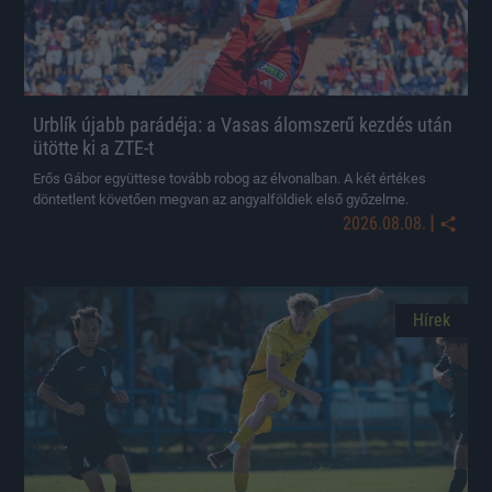
Urblík újabb parádéja: a Vasas álomszerű kezdés után
ütötte ki a ZTE-t
Erős Gábor együttese tovább robog az élvonalban. A két értékes
döntetlent követően megvan az angyalföldiek első győzelme.
|
2026.08.08.
Hírek