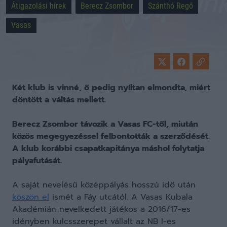
Átigazolási hírek
Berecz Zsombor
Szánthó Regő
Vasas
Két klub is vinné, ő pedig nyíltan elmondta, miért
döntött a váltás mellett.
Berecz Zsombor távozik a Vasas FC-től, miután
közös megegyezéssel felbontották a szerződését.
A klub korábbi csapatkapitánya máshol folytatja
pályafutását.
A saját nevelésű középpályás hosszú idő után
köszön el
ismét a Fáy utcától. A Vasas Kubala
Akadémián nevelkedett játékos a 2016/17-es
idényben kulcsszerepet vállalt az NB I-es