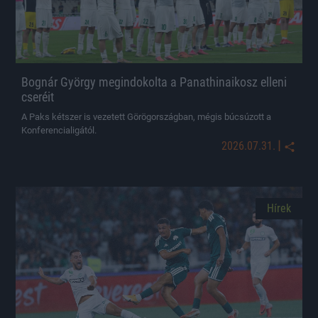
Bognár György megindokolta a Panathinaikosz elleni
cseréit
A Paks kétszer is vezetett Görögországban, mégis búcsúzott a
Konferencialigától.
|
2026.07.31.
Hírek