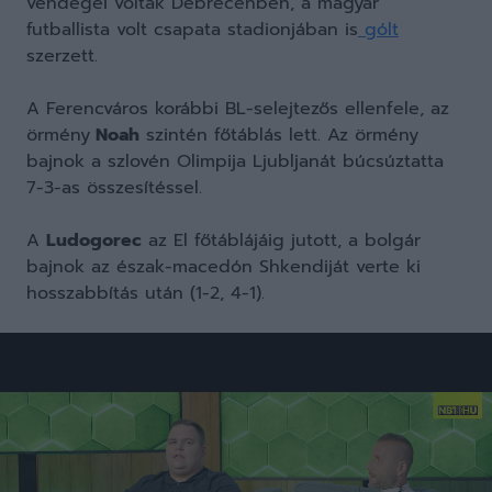
vendégei voltak Debrecenben, a magyar
futballista volt csapata stadionjában is
gólt
szerzett.
A Ferencváros korábbi BL-selejtezős ellenfele, az
örmény
Noah
szintén főtáblás lett. Az örmény
bajnok a szlovén Olimpija Ljubljanát búcsúztatta
7-3-as összesítéssel.
A
Ludogorec
az El főtáblájáig jutott, a bolgár
bajnok az észak-macedón Shkendiját verte ki
hosszabbítás után (1-2, 4-1).