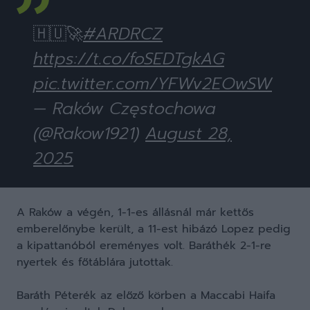
🇭🇺🚀
#ARDRCZ
https://t.co/foSEDTgkAG
pic.twitter.com/YFWv2EOwSW
— Raków Częstochowa
(@Rakow1921)
August 28,
2025
A Raków a végén, 1-1-es állásnál már kettős
emberelőnybe került, a 11-est hibázó Lopez pedig
a kipattanóból ereményes volt. Baráthék 2-1-re
nyertek és főtáblára jutottak.
Baráth Péterék az előző körben a Maccabi Haifa