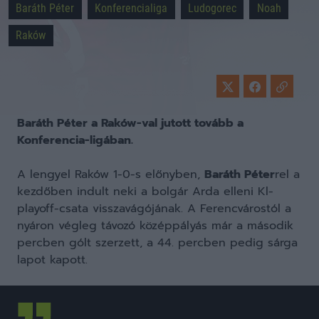
Baráth Péter
Konferencialiga
Ludogorec
Noah
Raków
Baráth Péter a Raków-val jutott tovább a
Konferencia-ligában.
A lengyel Raków 1-0-s előnyben,
Baráth Péter
rel a
kezdőben indult neki a bolgár Arda elleni Kl-
playoff-csata visszavágójának. A Ferencvárostól a
nyáron végleg távozó középpályás már a második
percben gólt szerzett, a 44. percben pedig sárga
lapot kapott.