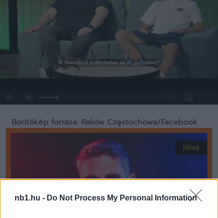
Loaded
:
Unmute
0%
Borítókép forrása: Raków Częstochowa/Facebook
Hírek
nb1.hu -
Do Not Process My Personal Information