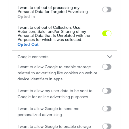
KAPCSOLÓDÓ HÍREK
I want to opt-out of processing my
Personal Data for Targeted Advertising.
Opted In
I want to opt-out of Collection, Use,
Retention, Sale, and/or Sharing of my
Hírek
Personal Data that Is Unrelated with the
Purposes for which it was collected.
Opted Out
Google consents
I want to allow Google to enable storage
related to advertising like cookies on web or
device identifiers in apps.
I want to allow my user data to be sent to
Frenks Davids Orols elárulta, milyen ETO-ra számít a
Google for online advertising purposes.
visszavágón
I want to allow Google to send me
|
2026.08.07.
personalized advertising.
I want to allow Google to enable storage