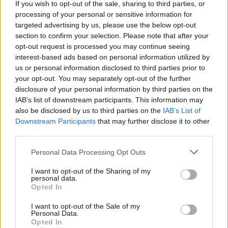
If you wish to opt-out of the sale, sharing to third parties, or
processing of your personal or sensitive information for
targeted advertising by us, please use the below opt-out
section to confirm your selection. Please note that after your
opt-out request is processed you may continue seeing
interest-based ads based on personal information utilized by
us or personal information disclosed to third parties prior to
Lengyel klub vitte el a Fradi válogatottját – BL-
your opt-out. You may separately opt-out of the further
időpont is eldőlt
disclosure of your personal information by third parties on the
IAB’s list of downstream participants. This information may
Tovább alakul a Ferencváros kerete, a csapat hivatalosan
also be disclosed by us to third parties on the
IAB’s List of
bejelentette, hogy Baráth Péter távozik a klubtól. A 23 éves
Downstream Participants
that may further disclose it to other
középpályást a […]
third parties.
2025.07.31 11:10
Please note that this website/app uses one or more Google
Personal Data Processing Opt Outs
services and may gather and store information including but
not limited to your visit or usage behaviour. You may click to
I want to opt-out of the Sharing of my
personal data.
grant or deny consent to Google and its third-party tags to
Opted In
use your data for below specified purposes in below Google
consent section.
I want to opt-out of the Sale of my
Megosztás:
Personal Data.
Opted In