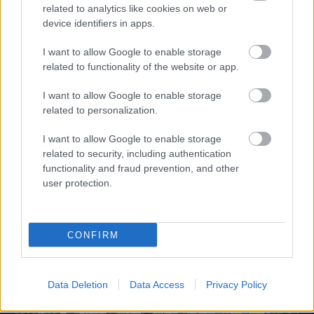
related to analytics like cookies on web or
Hírek
device identifiers in apps.
I want to allow Google to enable storage
related to functionality of the website or app.
I want to allow Google to enable storage
related to personalization.
I want to allow Google to enable storage
related to security, including authentication
functionality and fraud prevention, and other
DVSC–FC København: Remmel elárulta, mi dönthet a
user protection.
dánok ellen
Váratlan húzásokkal borítaná fel a papírformát a debreceni csapat.
|
2026.08.05.
CONFIRM
Data Deletion
Data Access
Privacy Policy
Hírek