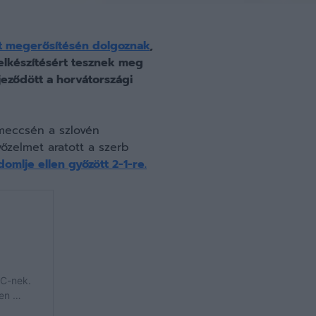
t megerősítésén dolgoznak
,
 felkészítésért tesznek meg
jeződött a horvátországi
 meccsén a szlovén
őzelmet aratott a szerb
domlje ellen győzött 2-1-re.