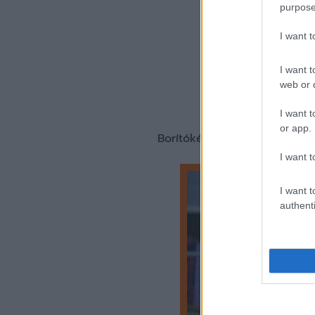
purpose
I want 
I want t
web or d
I want t
or app.
Borítókép forrása: Fehéérvár
I want t
I want t
authenti