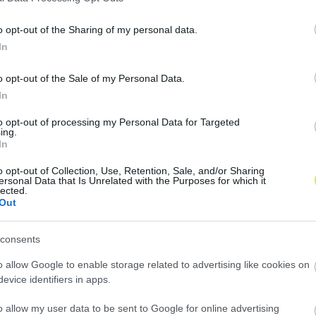
sznos edzőtábor, valamint felkészülés
tünk.”
o opt-out of the Sharing of my personal data.
In
o opt-out of the Sale of my Personal Data.
ktől Fehérváron folytatódik. A főpróba a bajnoki folytatá
In
rinc ellen lesz, zárt kapuk mögött.
to opt-out of processing my Personal Data for Targeted
em lesz egyszerű. Kezdésként a Puskás Akadémiát fogadja,
ing.
In
o opt-out of Collection, Use, Retention, Sale, and/or Sharing
ersonal Data that Is Unrelated with the Purposes for which it
lected.
Out
consents
o allow Google to enable storage related to advertising like cookies on
evice identifiers in apps.
o allow my user data to be sent to Google for online advertising