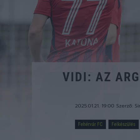
VIDI: AZ AR
2025.01.21. 19:00
Szerző:
Si
Fehérvár FC
Felkészülés