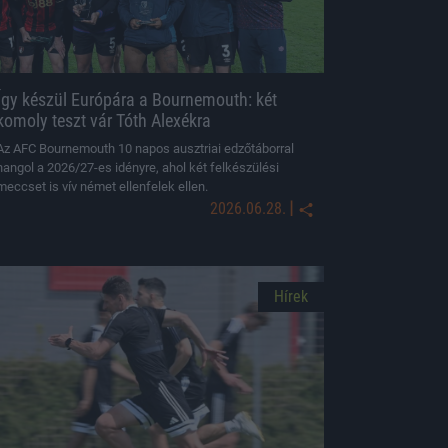
Így készül Európára a Bournemouth: két
komoly teszt vár Tóth Alexékra
Az AFC Bournemouth 10 napos ausztriai edzőtáborral
hangol a 2026/27-es idényre, ahol két felkészülési
meccset is vív német ellenfelek ellen.
|
2026.06.28.
Hírek