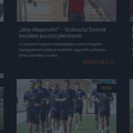
„Ideje rákapcsolni!” – Szoboszlai Dominik
beszédes poszttal jelentkezett
A Liverpool magyar középpályása rövid Instagram-
bejegyzéssel tudatta követőivel: véget ért a pihenés,
jöhet a kemény munka.
|
2026.07.04.
Hírek