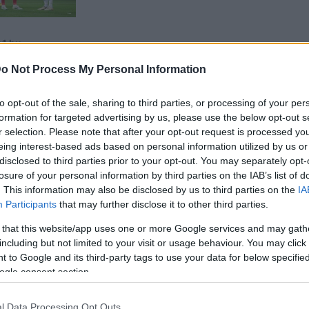
o Not Process My Personal Information
n Nicolas Stefanelli előbb duplázott, majd a lefújás után 
to opt-out of the sale, sharing to third parties, or processing of your per
formation for targeted advertising by us, please use the below opt-out s
szlovén ellenfelünkkel, ez a meccs is hozzásegített mink
r selection. Please note that after your opt-out request is processed y
 első tétmérkőzésére. Örülök, hogy sikerült dupláznom, 
eing interest-based ads based on personal information utilized by us or
a, azonban az elsőt lesnek látta az asszisztens. Ma a kile
disclosed to third parties prior to your opt-out. You may separately opt-
epeltem sokat, azóta játszom a szélen is, de szeretek bef
losure of your personal information by third parties on the IAB’s list of
. This information may also be disclosed by us to third parties on the
IA
bdát kaptam Milicevic beadásánál és csak be kellett hel
Participants
that may further disclose it to other third parties.
 that this website/app uses one or more Google services and may gath
 én passzoltam Melnyikhez, majd a be
including but not limited to your visit or usage behaviour. You may click 
 to Google and its third-party tags to use your data for below specifi
zért döntöttem az ollózós befejezés mel
ogle consent section.
 labdát, így a kapus már nem tudott mi
l Data Processing Opt Outs