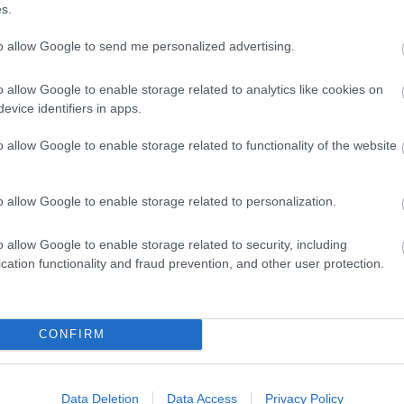
s.
to allow Google to send me personalized advertising.
o allow Google to enable storage related to analytics like cookies on
evice identifiers in apps.
Loaded
:
Unmute
o allow Google to enable storage related to functionality of the website
0%
 FC
o allow Google to enable storage related to personalization.
o allow Google to enable storage related to security, including
Hírek
cation functionality and fraud prevention, and other user protection.
Győzelemmel zárta edzőtábor
CONFIRM
Újabb szlovén együttessel mérte össze
időszakban a Fehérvár FC. A horvát
csapat a szlovén […]
Data Deletion
Data Access
Privacy Policy