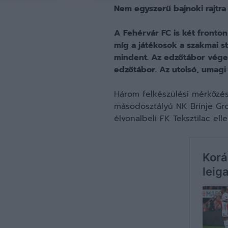
Nem egyszerű bajnoki rajtra
A Fehérvár FC is két fronton 
míg a játékosok a szakmai stá
mindent. Az edzőtábor végez
edzőtábor. Az utolsó, umagi 
Három felkészülési mérkőzés
másodosztályú NK Brinje Gro
élvonalbeli FK Teksztilac ell