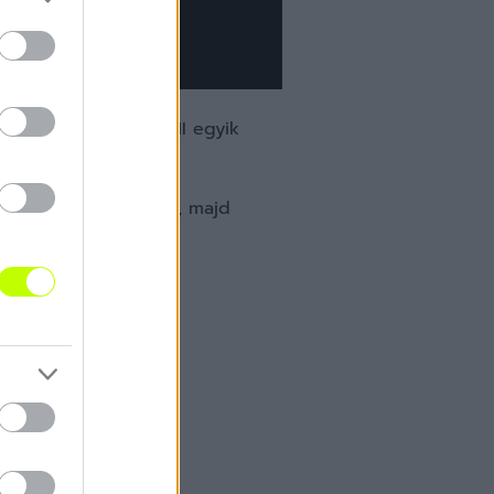
i meccsek
sra szombaton az NB II egyik
 utána Paksra látogat, majd