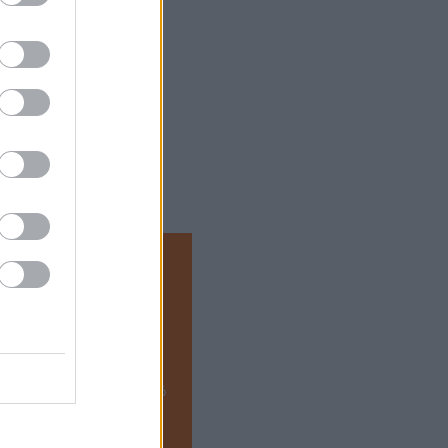
át a Fehérvár
 erejét a téli felkészülési
országi Umagban edzőtáborozó