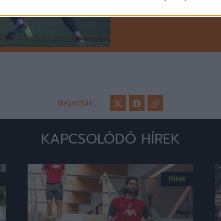
Megosztás:
KAPCSOLÓDÓ HÍREK
Hírek