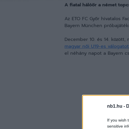
A fiatal hálóőr a német topc
Az ETO FC Győr hivatalos Fa
Bayern München próbajátékr
December 10. és 14. között,
magyar női U19-es válogatot
el néhány napot a Bayern cs
nb1.hu -
D
If you wish 
sensitive in