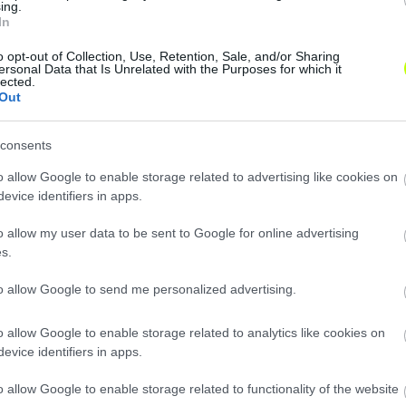
ing.
In
o opt-out of Collection, Use, Retention, Sale, and/or Sharing
ersonal Data that Is Unrelated with the Purposes for which it
lected.
Out
consents
o allow Google to enable storage related to advertising like cookies on
evice identifiers in apps.
o allow my user data to be sent to Google for online advertising
Loaded
:
Unmute
0%
s.
to allow Google to send me personalized advertising.
o allow Google to enable storage related to analytics like cookies on
Hírek
evice identifiers in apps.
o allow Google to enable storage related to functionality of the website
Edzőváltás: korábbi NB I-es j