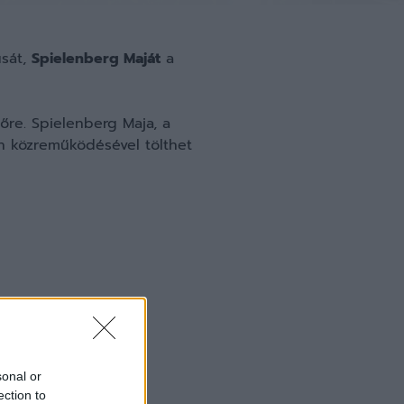
usát,
Spielenberg Maját
a
őre. Spielenberg Maja, a
n közreműködésével tölthet
sonal or
ection to