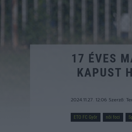
17 ÉVES 
KAPUST 
2024.11.27. 12:06
Szerző:
Te
ETO FC Győr
női foci
S