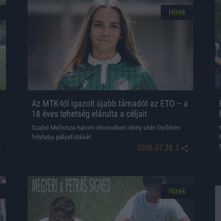
Hírek
Az MTK-tól igazolt újabb támadót az ETO – a
18 éves tehetség elárulta a céljait
Szabó Melissza három élvonalbeli idény után Győrben
folytatja pályafutását.
|
2026.07.28.
Hírek