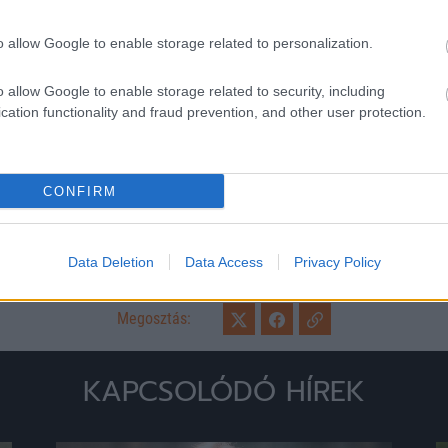
kispadjára
o allow Google to enable storage related to personalization.
A DAC 1904 Dunaszerdahely labdarú
Xisco Munoz vezetőedzővel, írja az 
helyén december végéig Branislav […
o allow Google to enable storage related to security, including
cation functionality and fraud prevention, and other user protection.
CONFIRM
Data Deletion
Data Access
Privacy Policy
Megosztás:
KAPCSOLÓDÓ HÍREK