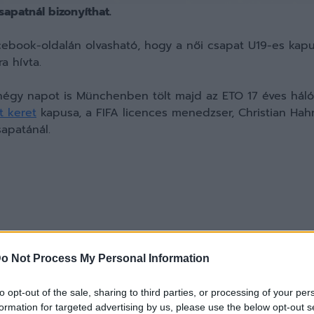
sapatnál bizonyíthat.
cebook-oldalán olvasható, hogy a női csapat U19-es kap
a hívta.
 négy napot is Münchenben tölt majd az ETO 17 éves háló
t keret
kapusa, a FIFA licences menedzser, Christian Hah
apatánál.
o Not Process My Personal Information
to opt-out of the sale, sharing to third parties, or processing of your per
formation for targeted advertising by us, please use the below opt-out s