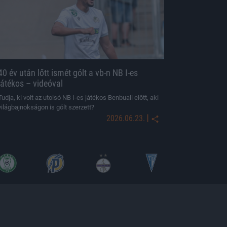
40 év után lőtt ismét gólt a vb-n NB I-es
játékos – videóval
Tudja, ki volt az utolsó NB I-es játékos Benbuali előtt, aki
világbajnokságon is gólt szerzett?
|
2026.06.23.