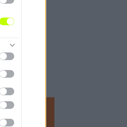
átékos ült le a DAC