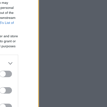
ou may
 personal
out of the
 downstream
B’s List of
er and store
to grant or
ed purposes