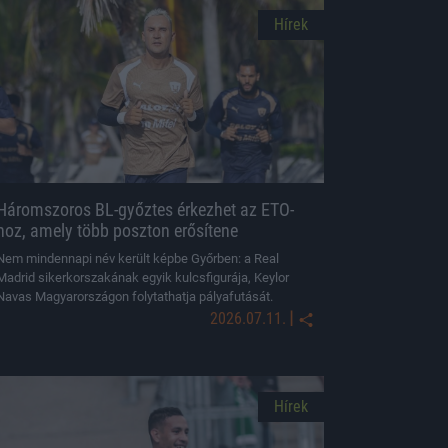
Hírek
Háromszoros BL-győztes érkezhet az ETO-
hoz, amely több poszton erősítene
Nem mindennapi név került képbe Győrben: a Real
Madrid sikerkorszakának egyik kulcsfigurája, Keylor
Navas Magyarországon folytathatja pályafutását.
|
2026.07.11.
Hírek