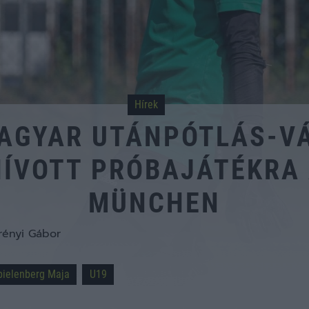
Hírek
MAGYAR UTÁNPÓTLÁS-V
HÍVOTT PRÓBAJÁTÉKRA 
MÜNCHEN
rényi Gábor
pielenberg Maja
U19