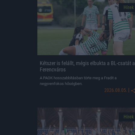
Hírek
Kétszer is felállt, mégis elbukta a BL-csatát a
Ferencváros
A PAOK hosszabbításban törte meg a Fradit a
negyvenfokos hőségben.
|
2026.08.05.
Hírek