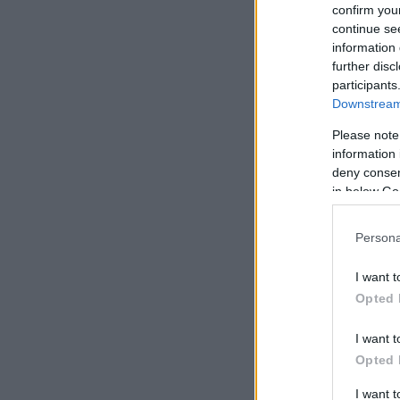
confirm you
continue se
information 
further disc
participants
Downstream 
Please note
information 
deny consent
in below Go
Persona
I want t
Opted 
I want t
Opted 
I want 