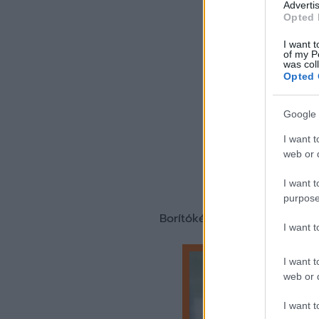
Advertis
Opted 
I want t
of my P
was col
Opted 
Google 
I want t
web or d
I want t
purpose
Borítókép forrása: ETO FC
I want 
I want t
web or d
I want t