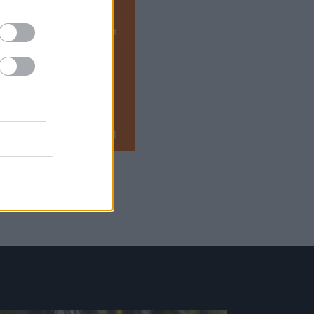
gócsapata szerződést bontott
MTI. A spanyol szakember
]
2024.11.27 10:53