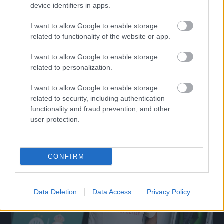
device identifiers in apps.
I want to allow Google to enable storage
related to functionality of the website or app.
Ketten is távozhatnak a Fraditól – egy magyar játékos
I want to allow Google to enable storage
is búcsúzhat
related to personalization.
Nem csak Elton Acolatse jövője kérdéses a Ferencvárosnál,
I want to allow Google to enable storage
hamarosan újabb játékos távozására kerülhet sor.
|
related to security, including authentication
2026.08.09.
functionality and fraud prevention, and other
user protection.
Hírek
CONFIRM
Data Deletion
Data Access
Privacy Policy