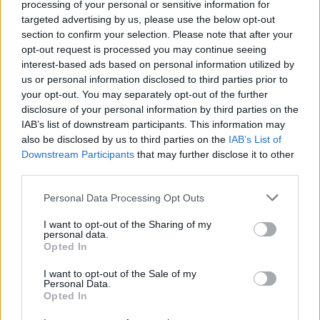
processing of your personal or sensitive information for
targeted advertising by us, please use the below opt-out
section to confirm your selection. Please note that after your
opt-out request is processed you may continue seeing
interest-based ads based on personal information utilized by
us or personal information disclosed to third parties prior to
Remaining
-
0:00
Loaded
:
Replay
Unmute
Picture-
Full
your opt-out. You may separately opt-out of the further
0%
in-
Picture
Time
disclosure of your personal information by third parties on the
IAB’s list of downstream participants. This information may
also be disclosed by us to third parties on the
IAB’s List of
Megosztás:
Downstream Participants
that may further disclose it to other
third parties.
Please note that this website/app uses one or more Google
KAPCSOLÓDÓ HÍREK
Personal Data Processing Opt Outs
services and may gather and store information including but
not limited to your visit or usage behaviour. You may click to
I want to opt-out of the Sharing of my
personal data.
grant or deny consent to Google and its third-party tags to
Opted In
use your data for below specified purposes in below Google
Hírek
consent section.
I want to opt-out of the Sale of my
Personal Data.
Opted In