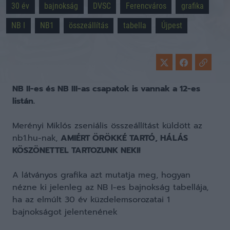
30 év
bajnokság
DVSC
Ferencváros
grafika
NB I
NB1
összeállítás
tabella
Újpest
NB II-es és NB III-as csapatok is vannak a 12-es
listán.
Merényi Miklós zseniális összeállítást küldött az
nb1.hu-nak,
AMIÉRT ÖRÖKKÉ TARTÓ, HÁLÁS
KÖSZÖNETTEL TARTOZUNK NEKI!
A látványos grafika azt mutatja meg, hogyan
nézne ki jelenleg az NB I-es bajnokság tabellája,
ha az elmúlt 30 év küzdelemsorozatai 1
bajnokságot jelentenének