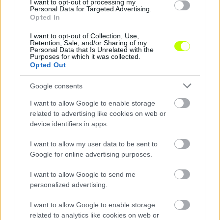
I want to opt-out of processing my
Personal Data for Targeted Advertising.
Opted In
I want to opt-out of Collection, Use,
Retention, Sale, and/or Sharing of my
Personal Data that Is Unrelated with the
Purposes for which it was collected.
Opted Out
Különleges történet húzódik a Fradi Real Madridnak
lőtt gólja mögött
Google consents
A Fradi gólszerzőjének neve nagyon is ismerős lehet Madridban és
pont az szerezte, akit a Real szurkolói a legkevésbé szerettek volna a
I want to allow Google to enable storage
múlt miatt.
related to advertising like cookies on web or
|
2026.08.09.
device identifiers in apps.
I want to allow my user data to be sent to
Google for online advertising purposes.
Hírek
I want to allow Google to send me
personalized advertising.
I want to allow Google to enable storage
related to analytics like cookies on web or