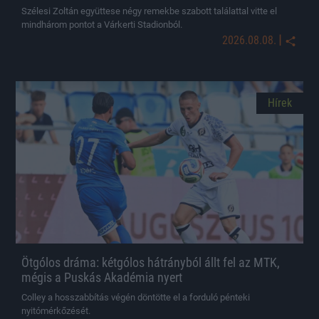
Szélesi Zoltán együttese négy remekbe szabott találattal vitte el
mindhárom pontot a Várkerti Stadionból.
|
2026.08.08.
Hírek
Ötgólos dráma: kétgólos hátrányból állt fel az MTK,
mégis a Puskás Akadémia nyert
Colley a hosszabbítás végén döntötte el a forduló pénteki
nyitómérkőzését.