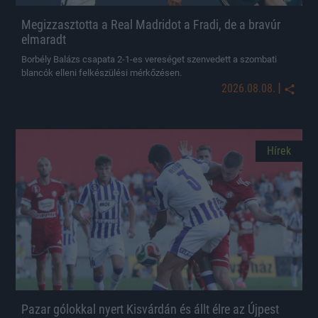
Megizzasztotta a Real Madridot a Fradi, de a bravúr
elmaradt
Borbély Balázs csapata 2-1-es vereséget szenvedett a szombati
blancók elleni felkészülési mérkőzésen.
|
2026.08.08.
Hírek
Pazar gólokkal nyert Kisvárdán és állt élre az Újpest