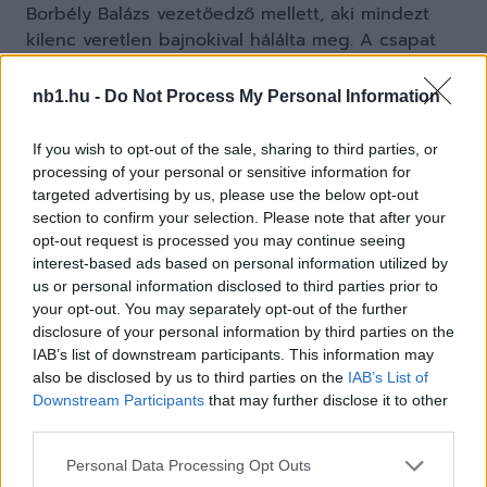
Borbély Balázs vezetőedző mellett, aki mindezt
kilenc veretlen bajnokival hálálta meg. A csapat
helyezése így akkor sem lehet éles kritika tárgya,
ha utolsó négy NB I-es meccséből hármat
nb1.hu -
Do Not Process My Personal Information
elvesztett.
If you wish to opt-out of the sale, sharing to third parties, or
Feljutókra jellemző módon egyesével sem rest
processing of your personal or sensitive information for
gyűjtögetni a pontokat az ETO. Hat döntetlenjük a
targeted advertising by us, please use the below opt-out
section to confirm your selection. Please note that after your
legtöbb, holtversenyben az Újpesttel és a
opt-out request is processed you may continue seeing
Diósgyőrrel. Mit ad isten, két őszi 0-0-ját, épp e
interest-based ads based on personal information utilized by
két csapat ellen játszotta a Győr. Egy-egy
us or personal information disclosed to third parties prior to
döglesztően unalmas mérkőzés azonban egy
your opt-out. You may separately opt-out of the further
újonc számára legalább annyira lehet szakmai
disclosure of your personal information by third parties on the
részsiker, mint jogos szurkolói elmarasztalás.
IAB’s list of downstream participants. This information may
also be disclosed by us to third parties on the
IAB’s List of
Downstream Participants
that may further disclose it to other
Támadójátékuk első blikkre rendben van: 22,25-nyi
third parties.
várható góljukra 23-at szereztek. Van ugyanakkor
egy-két éberségre ösztönző adat is ezzel
Please note that this website/app uses one or more Google
Personal Data Processing Opt Outs
kapcsolatban. Átlagosan a győriek tüzelnek a
services and may gather and store information including but