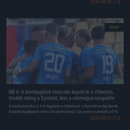
|
2026.08.02.
Hírek
NB II: A bombagólok meccsén kapott ki a Videoton,
tovább robog a Gyirmót, iksz a vármegyei rangadón
A Kazincbarcika 3-1-re legyőzte a Videotont, a Gyirmót pedig Novák
Csanád duplájával verte a Kozármislenyt. Egy pontot szerzett a KTE.
|
2026.08.01.