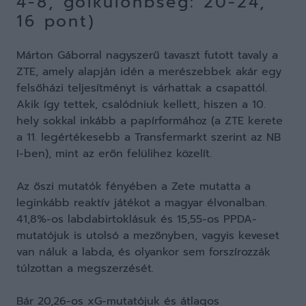
4-8, gólkülönbség: 20-24,
16 pont)
Márton Gáborral nagyszerű tavaszt futott tavaly a
ZTE, amely alapján idén a merészebbek akár egy
felsőházi teljesítményt is várhattak a csapattól.
Akik így tettek, csalódniuk kellett, hiszen a 10.
hely sokkal inkább a papírformához (a ZTE kerete
a 11. legértékesebb a Transfermarkt szerint az NB
I-ben), mint az erőn felülihez közelít.
Az őszi mutatók fényében a Zete mutatta a
leginkább reaktív játékot a magyar élvonalban.
41,8%-os labdabirtoklásuk és 15,55-os PPDA-
mutatójuk is utolsó a mezőnyben, vagyis keveset
van náluk a labda, és olyankor sem forszírozzák
túlzottan a megszerzését.
Bár 20,26-os xG-mutatójuk és átlagos