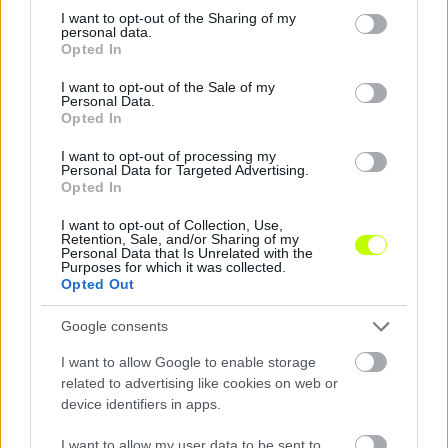
legkevésbé kedvező helyzetekből (0,103 xG/lövés),
not limited to your visit or usage behaviour. You may click to
I want to opt-out of the Sharing of my
personal data.
grant or deny consent to Google and its third-party tags to
ráadásul 10 góljuk is rögzített helyzet után jött. Ez
Opted In
use your data for below specified purposes in below Google
most még dicséret, tavasszal viszont könnyen
consent section.
I want to opt-out of the Sale of my
deficitbe fordulhat, ha az ellenfelek megtalálják
Personal Data.
az ellenszert.
Opted In
I want to opt-out of processing my
Ha így lesz, akkor még inkább fontos lesz a nem
Personal Data for Targeted Advertising.
vészes, de kritizálható számokat hozó védelem
Opted In
ráncba szedése. Az ősz folyamán az ETO ugyanis
I want to opt-out of Collection, Use,
csak 22,86 várható gólnyi lehetőséget engedett a
Retention, Sale, and/or Sharing of my
Personal Data that Is Unrelated with the
riválisoknak, ám 26-ot kapott. Nem ok nélkül, az
Purposes for which it was collected.
ellenfelek a harmadik legmagasabb
Opted Out
átlagminőségű helyzetekből (0,133 xG/lövés)
Google consents
tüzelnek.
I want to allow Google to enable storage
related to advertising like cookies on web or
device identifiers in apps.
I want to allow my user data to be sent to