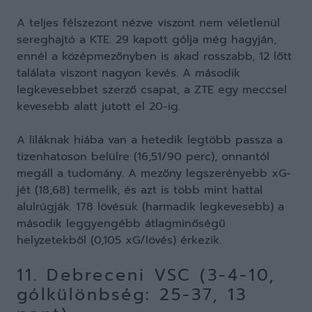
A teljes félszezont nézve viszont nem véletlenül
sereghajtó a KTE. 29 kapott gólja még hagyján,
ennél a középmezőnyben is akad rosszabb, 12 lőtt
találata viszont nagyon kevés. A második
legkevesebbet szerző csapat, a ZTE egy meccsel
kevesebb alatt jutott el 20-ig.
A liláknak hiába van a hetedik legtöbb passza a
tizenhatoson belülre (16,51/90 perc), onnantól
megáll a tudomány. A mezőny legszerényebb xG-
jét (18,68) termelik, és azt is több mint hattal
alulrúgják. 178 lövésük (harmadik legkevesebb) a
második leggyengébb átlagminőségű
helyzetekből (0,105 xG/lövés) érkezik.
11. Debreceni VSC (3-4-10,
gólkülönbség: 25-37, 13