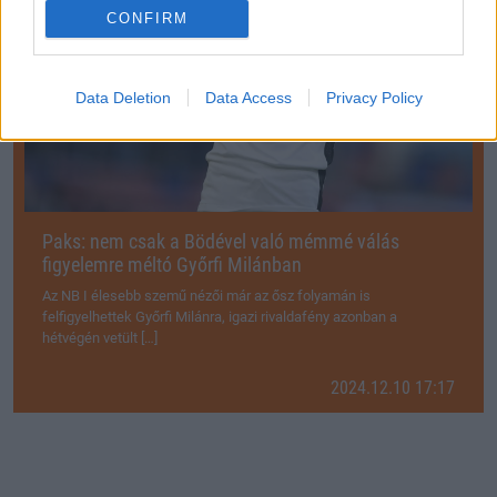
CONFIRM
Data Deletion
Data Access
Privacy Policy
Paks: nem csak a Bödével való mémmé válás
figyelemre méltó Győrfi Milánban
Az NB I élesebb szemű nézői már az ősz folyamán is
felfigyelhettek Győrfi Milánra, igazi rivaldafény azonban a
hétvégén vetült […]
2024.12.10 17:17