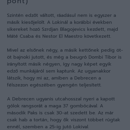
pont)
Szintén edzőt váltott, ráadásul nem is egyszer a
másik kiesőjelölt. A Lokinál a korábbi években
sikereket hozó Szrdjan Blagojevics kezdett, majd
Máté Csaba és Nestor El Maestro következett.
Mivel az elsőnek négy, a másik kettőnek pedig öt-
öt bajnoki jutott, és még a beugró Dombi Tibor is
irányított másik négyen, így nagy képet egyik
edző munkájáról sem kaptunk. Az ugyanakkor
látszik, hogy mi az, amiben a Debrecen a
félszezon egészében gyengén teljesített.
A Debrecen ugyanis utcahosszal nyeri a kapott
gólok rangsorát a maga 37 gombócával. A
második Paks is csak 30-at szedett be. Az már
csak hab a tortán, hogy ők viszont többet rúgtak
ennél, szemben a 25-ig jutó Lokival.