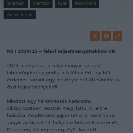
Debrecen
elemzés
Győr
Kecskemét
Zalaegerszeg
NB I 2024/25 – félévi teljesítményáttekintő I/III.
2024 a végéhez, a folyó magyar bajnoki
labdarúgóidény pedig a feléhez ért, így hát
érdemes tartani egy mezőnyszintű áttekintést az
őszi teljesítményekről.
Mindezt egy háromrészes karácsonyi
cikksorozatban tesszük meg, hátulról előre
haladva. Kezdésként jöjjön tehát a kieső zóna,
vagyis az őszi 9-12. helyekre befutó Kecskemét,
Debrecen, Zalaegerszeg, Győr kvartett.