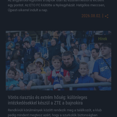
Az angyalföldi együttes a bajnok után az ezüstérmestől is elcsent
egy pontot. Az ETO FC kiütötte a Nyíregyházát. Hatgólos meccsen,
Újpest-sikerrel indult a nap.
|
2026.08.02.
Hírek
Vörös riasztás és extrém hőség: különleges
intézkedésekkel készül a ZTE a bajnokira
Rendkívüli körülmények között rendezik meg a találkozót, a klub
pedig mindent megtesz azért, hogy a szurkolók biztonságban