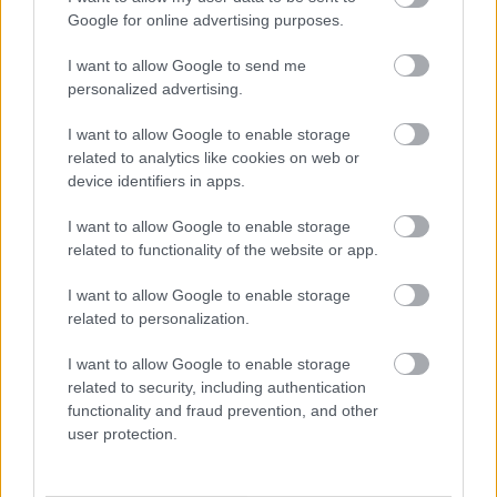
Google for online advertising purposes.
I want to allow Google to send me
personalized advertising.
I want to allow Google to enable storage
related to analytics like cookies on web or
device identifiers in apps.
I want to allow Google to enable storage
related to functionality of the website or app.
I want to allow Google to enable storage
Remaining
-
0:13
Loaded
:
Pause
Unmute
Picture-
Full
0%
in-
related to personalization.
Picture
Time
Borítókép forrása: Kecskeméti TE/Facebook
I want to allow Google to enable storage
related to security, including authentication
Elemzés
functionality and fraud prevention, and other
user protection.