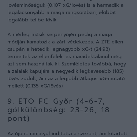
lövésminőségük (0,107 xG/lövés) is a harmadik a
legalacsonyabb a maga rangsorában, előbbit
legalább telibe lövik.
A mérleg másik serpenyőjén pedig a maga
módján kamatozik a zárt védekezés. A ZTE ellen
csupán a hetedik legnagyobb xG-t (24,93)
termelték az ellenfelek, és maradéktalanul még
azt sem használták ki. Szemléletes továbbá, hogy
a zalaiak kapujára a negyedik legkevesebb (185)
lövés zúdult, ám az a legjobb átlagos xG-mutató
mellett (0,135 xG/lövés).
9. ETO FC Győr (4-6-7,
gólkülönbség: 23-26, 18
pont)
Az újonc ramatyul indította a szezont, ám kitartott