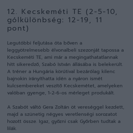
12. Kecskeméti TE (2-5-10,
gólkülönbség: 12-19, 11
pont)
Legutóbbi feljutása óta bőven a
leggyötrelmesebb élvonalbeli szezonját tapossa a
Kecskeméti TE, ami már a megingathatatlannak
hitt sikeredző, Szabó István állásába is belekerült.
A tréner a Hungária körútival bezárólag kilenc
bajnokin irányíthatta idén a nyáron ismét
kulcsembereket veszítő Kecskemétet, amelyeken
valóban gyenge, 1-2-6-os mérleget produkált.
A Szabót váltó Gera Zoltán öt vereséggel kezdett,
majd a szünetig négyes veretlenségi sorozatot
hozott össze. Igaz, győzni csak Győrben tudtak a
lilák.