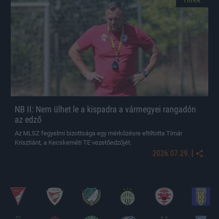
NB II: Nem ülhet le a kispadra a vármegyei rangadón
az edző
Az MLSZ fegyelmi bizottsága egy mérkőzésre eltiltotta Tímár
Krisztiánt, a Kecskeméti TE vezetőedzőjét.
|
2026.07.29.