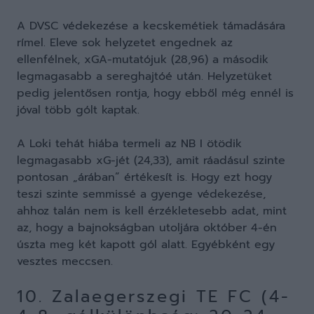
A DVSC védekezése a kecskemétiek támadására
rímel. Eleve sok helyzetet engednek az
ellenfélnek, xGA-mutatójuk (28,96) a második
legmagasabb a sereghajtóé után. Helyzetüket
pedig jelentősen rontja, hogy ebből még ennél is
jóval több gólt kaptak.
A Loki tehát hiába termeli az NB I ötödik
legmagasabb xG-jét (24,33), amit ráadásul szinte
pontosan „árában” értékesít is. Hogy ezt hogy
teszi szinte semmissé a gyenge védekezése,
ahhoz talán nem is kell érzékletesebb adat, mint
az, hogy a bajnokságban utoljára október 4-én
úszta meg két kapott gól alatt. Egyébként egy
vesztes meccsen.
10. Zalaegerszegi TE FC (4-