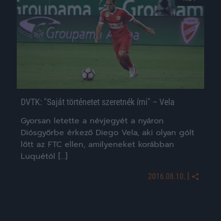
DVTK: "Saját történetet szeretnék írni" – Vela
Gyorsan letette a névjegyét a nyáron
Diósgyőrbe érkező Diego Vela, aki olyan gólt
lőtt az FTC ellen, amilyeneket korábban
Luquétól […]
|
2016.08.10.