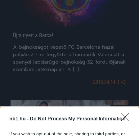
Újra nyert a Barca!
A bajnokságot vezető FC Barcelona hazai
pályán 2-1-re legyőzte a harmadik Valenciát a
spanyol labdarúgó-bajnokság 32. fordulójának
szombati játéknapján. A […]
|
2018.04.14.
NB1
nb1.hu -
Do Not Process My Personal Information
If you wish to opt-out of the sale, sharing to third parties, or