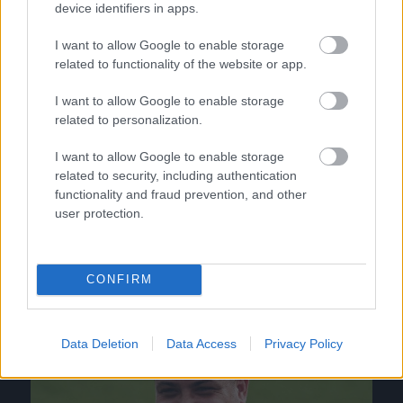
device identifiers in apps.
I want to allow Google to enable storage
related to functionality of the website or app.
I want to allow Google to enable storage
related to personalization.
Az orosz listavezető ellen is játszik a héten a Fradi
A portugáliai edzőtábor után ezúttal
I want to allow Google to enable storage
related to security, including authentication
Spanyolországba, Cádizba utazott a
functionality and fraud prevention, and other
Ferencváros edzőtáborozásra – jelentette a
user protection.
klub honlapja. A Fradi hajnali […]
|
2018.02.05.
CONFIRM
NB1
Data Deletion
Data Access
Privacy Policy