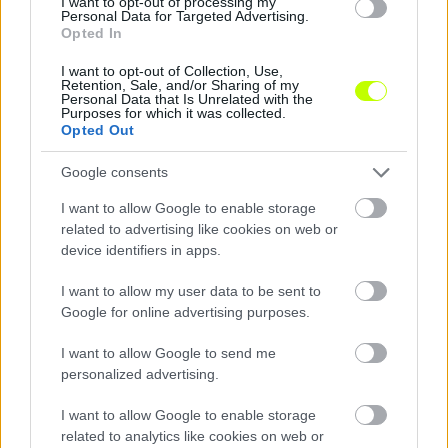
I want to opt-out of processing my
Personal Data for Targeted Advertising.
Opted In
I want to opt-out of Collection, Use,
Retention, Sale, and/or Sharing of my
Personal Data that Is Unrelated with the
Purposes for which it was collected.
Opted Out
Harmadszor állították ki a Barca ellen, ki is kaptak
A listavezető FC Barcelona 2-0-ra győzött az
Google consents
Eibar vendégeként a spanyol labdarúgó-
I want to allow Google to enable storage
bajnokság 24. fordulójának szombati
related to advertising like cookies on web or
játéknapján. A hazai együttes […]
device identifiers in apps.
|
2018.02.17.
I want to allow my user data to be sent to
Google for online advertising purposes.
I want to allow Google to send me
NB1
personalized advertising.
I want to allow Google to enable storage
related to analytics like cookies on web or