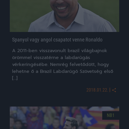
Spanyol vagy angol csapatot venne Ronaldo
A 2011-ben visszavonult brazil világbajnok
örömmel visszatérne a labdarúgás
vérkeringésébe. Nemrég felvetődött, hogy
lehetne ő a Brazil Labdarúgó Szövetség első
[…]
|
2018.01.22.
NB1