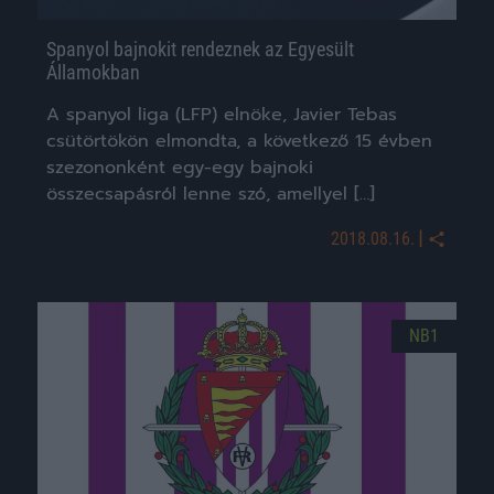
Spanyol bajnokit rendeznek az Egyesült
Államokban
A spanyol liga (LFP) elnöke, Javier Tebas
csütörtökön elmondta, a következő 15 évben
szezononként egy-egy bajnoki
összecsapásról lenne szó, amellyel […]
|
2018.08.16.
NB1