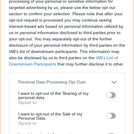
processing of your personal or sensitive information for
targeted advertising by us, please use the below opt-out
section to confirm your selection. Please note that after your
opt-out request is processed you may continue seeing
interest-based ads based on personal information utilized by
us or personal information disclosed to third parties prior to
Spanyol élvonal: fegyveres rablás és gyilkossági
your opt-out. You may separately opt-out of the further
kísérlet a vád a játékos ellen
disclosure of your personal information by third parties on the
Fegyveres rablás és gyilkossági kísérlet miatt
IAB’s list of downstream participants. This information may
also be disclosed by us to third parties on the
IAB’s List of
letartóztatták Ruben Semedót, a spanyol
Downstream Participants
that may further disclose it to other
élvonalbeli Villarreal futballistáját. A 23 éves
third parties.
játékos a vád […]
Please note that this website/app uses one or more Google
Personal Data Processing Opt Outs
|
2018.02.24.
services and may gather and store information including but
not limited to your visit or usage behaviour. You may click to
I want to opt-out of the Sharing of my
personal data.
grant or deny consent to Google and its third-party tags to
Opted In
use your data for below specified purposes in below Google
NB1
consent section.
I want to opt-out of the Sale of my
Personal Data.
Opted In