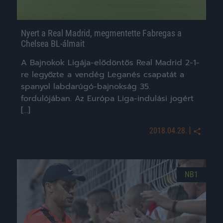
Nyert a Real Madrid, megmentette Fabregas a
Chelsea BL-álmait
A Bajnokok Ligája-elődöntős Real Madrid 2-1-
re legyőzte a vendég Leganés csapatát a
spanyol labdarúgó-bajnokság 35.
fordulójában. Az Európa Liga-indulási jogért
[…]
|
2018.04.28.
NB1