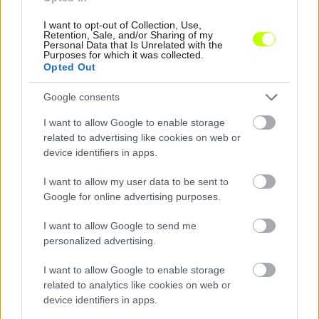
I want to opt-out of Collection, Use,
Retention, Sale, and/or Sharing of my
Wales-Magyarország: mindent vitt a tévében is a
Personal Data that Is Unrelated with the
Purposes for which it was collected.
selejtező – adatok
Opted Out
A kedd esti, Wales-Magyarország labdarúgó
Google consents
Európa-bajnoki selejtezőmérkőzés során a
tévében és az interneten több mint másfél
I want to allow Google to enable storage
millióan kapcsoltak az M4 […]
related to advertising like cookies on web or
device identifiers in apps.
|
2019.11.20.
I want to allow my user data to be sent to
Google for online advertising purposes.
I want to allow Google to send me
NB1
personalized advertising.
I want to allow Google to enable storage
related to analytics like cookies on web or
device identifiers in apps.