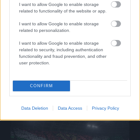
I want to allow Google to enable storage
related to functionality of the website or app.
I want to allow Google to enable storage
Virtuálisan népszerűbb az NB I
related to personalization.
A Népszava cikkét változtatás és
I want to allow Google to enable storage
véleményezés nélkül közöljük, de annyit
related to security, including authentication
hozzáteszünk, hogy a cikkben szereplő
functionality and fraud prevention, and other
médiumok közül mindegyiket tiszteljük,
user protection.
ráadásul […]
|
2017.03.31.
CONFIRM
Data Deletion
Data Access
Privacy Policy
NB1