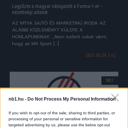
Legyőzte a magyar válogatott a Forma-1-et –
nézettségi adatok
AZ MTVA SAJTÓ ÉS MARKETING IRODA AZ
ALÁBBI KÖZLEMÉNYT KÜLDTE A
HONLAPUNKNAK: ,,Nem kellett sokat várni,
hogy az M4 Sport […]
|
2021.03.29.
NB1
nb1.hu -
Do Not Process My Personal Information
If you wish to opt-out of the sale, sharing to third parties, or
processing of your personal or sensitive information for
targeted advertising by us, please use the below opt-out