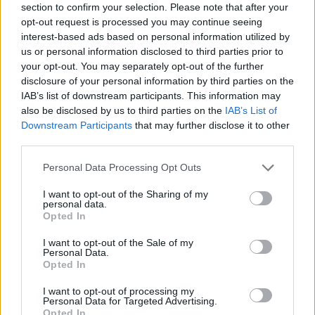
section to confirm your selection. Please note that after your
opt-out request is processed you may continue seeing
M4 Sport, M4 Sport+: tarolás – NÉZETTSÉGI
interest-based ads based on personal information utilized by
ADATOK
us or personal information disclosed to third parties prior to
your opt-out. You may separately opt-out of the further
AZ MTVA SAJTÓ OSZTÁLY NB1.HU-NAK
disclosure of your personal information by third parties on the
KÜLDÖTT KÖZLEMÉNYE: "Gólesővel indult az
IAB’s list of downstream participants. This information may
M4 Sport +, ismét piacvezető volt az M4 Sport
also be disclosed by us to third parties on the
IAB’s List of
Már […]
Downstream Participants
that may further disclose it to other
third parties.
|
2020.09.14.
Please note that this website/app uses one or more Google
Personal Data Processing Opt Outs
services and may gather and store information including but
not limited to your visit or usage behaviour. You may click to
I want to opt-out of the Sharing of my
personal data.
grant or deny consent to Google and its third-party tags to
NB1
Opted In
use your data for below specified purposes in below Google
consent section.
I want to opt-out of the Sale of my
Personal Data.
Opted In
I want to opt-out of processing my
Personal Data for Targeted Advertising.
Opted In