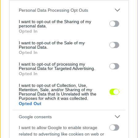
Please note that this website/app uses one or more Google
Personal Data Processing Opt Outs
services and may gather and store information including but
not limited to your visit or usage behaviour. You may click to
I want to opt-out of the Sharing of my
personal data.
Élő közvetítés a Magyarország–Svédország
grant or deny consent to Google and its third-party tags to
Opted In
mérkőzésről
use your data for below specified purposes in below Google
consent section.
I want to opt-out of the Sale of my
Élő közvetítés MOBIL-verzió: Az élő
Personal Data.
közvetítés a linkre kattintva érhető el! PC-
Opted In
verzió: Az élő közvetítés a linkre kattintva […]
I want to opt-out of processing my
Personal Data for Targeted Advertising.
|
2016.11.15.
Opted In
I want to opt-out of Collection, Use,
Retention, Sale, and/or Sharing of my
Personal Data that Is Unrelated with the
Purposes for which it was collected.
NB1
Opted Out
Google consents
I want to allow Google to enable storage
related to advertising like cookies on web or