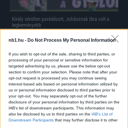
Király sérülten parádézott, Juhásznak Ibra volt a
legkeményebb
Az elsőtől az utolsó mérkőzésig emlékezetes
nb1.hu -
Do Not Process My Personal Information
volt a magyar válogatottban eltöltött időszak
Király Gábor számára, aki kedden este a
If you wish to opt-out of the sale, sharing to third parties, or
svédek […]
processing of your personal or sensitive information for
targeted advertising by us, please use the below opt-out
|
2016.11.16.
section to confirm your selection. Please note that after your
opt-out request is processed you may continue seeing
interest-based ads based on personal information utilized by
us or personal information disclosed to third parties prior to
NB1
your opt-out. You may separately opt-out of the further
disclosure of your personal information by third parties on the
IAB’s list of downstream participants. This information may
also be disclosed by us to third parties on the
IAB’s List of
Downstream Participants
that may further disclose it to other
third parties.