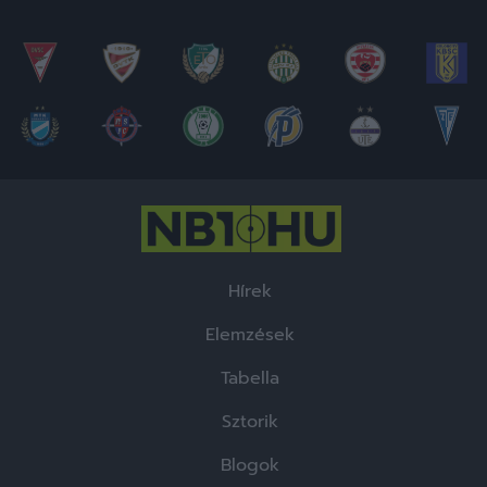
Hírek
Elemzések
Tabella
Sztorik
Blogok