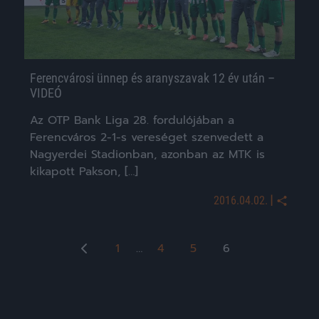
Ferencvárosi ünnep és aranyszavak 12 év után –
VIDEÓ
Az OTP Bank Liga 28. fordulójában a
Ferencváros 2-1-s vereséget szenvedett a
Nagyerdei Stadionban, azonban az MTK is
kikapott Pakson, […]
|
2016.04.02.
Bejegyzések
1
…
4
5
6
lapozása