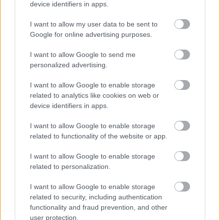
device identifiers in apps.
I want to allow my user data to be sent to
Google for online advertising purposes.
Hajnal bízik benne, hogy pótolni tudják Bödét
I want to allow Google to send me
A Debrecen elleni, múlt szombati sikert
personalized advertising.
követően szerdán hátrányból állt fel Thomas
Doll együttese a Videoton ellen, most
I want to allow Google to enable storage
szombaton pedig […]
related to analytics like cookies on web or
device identifiers in apps.
|
2016.09.22.
I want to allow Google to enable storage
related to functionality of the website or app.
I want to allow Google to enable storage
NB1
related to personalization.
I want to allow Google to enable storage
related to security, including authentication
functionality and fraud prevention, and other
user protection.