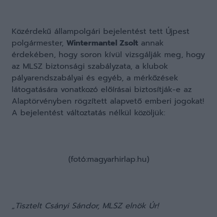
Közérdekű állampolgári bejelentést tett Újpest
polgármester,
Wintermantel Zsolt
annak
érdekében, hogy soron kívül vizsgálják meg, hogy
az MLSZ biztonsági szabályzata, a klubok
pályarendszabályai és egyéb, a mérkőzések
látogatására vonatkozó előírásai biztosítják-e az
Alaptörvényben rögzített alapvető emberi jogokat!
A bejelentést változtatás nélkül közöljük:
(fotó:magyarhirlap.hu)
„Tisztelt Csányi Sándor, MLSZ elnök Úr!