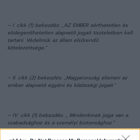
– I. cikk (1) bekezdés: „AZ EMBER sérthetetlen és
elidegeníthetetlen alapvető jogait tiszteletben kell
tartani. Védelmük az állam elsőrendű
kötelezettsége.”
– II. cikk (2) bekezdés: „Magyarország elismeri az
ember alapvető egyéni és közösségi jogait.”
– IV. cikk (1) bekezdés: „ Mindenkinek joga van a
szabadsághoz és a személyi biztonsághoz.”