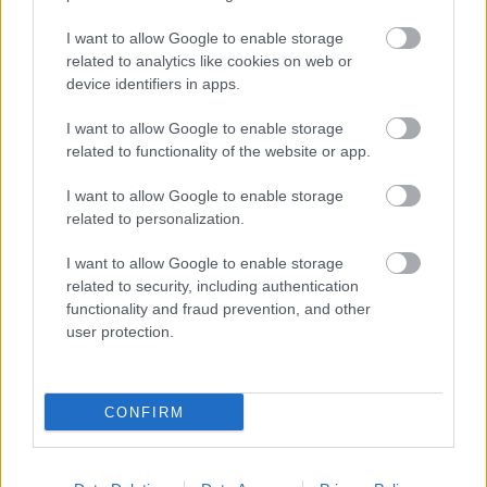
arányosság követelményeinek: az elérni kívánt cél
fontossága és az ennek érdekében okozott
I want to allow Google to enable storage
alapjogsérelem súlya megfelelő arányban legyen
related to analytics like cookies on web or
egymással. A törvényhozó a korlátozás során
device identifiers in apps.
köteles az adott cél elérésére alkalmas
I want to allow Google to enable storage
legenyhébb eszközt alkalmazni. Alkotmányellenes
related to functionality of the website or app.
a jog tartalmának korlátozása, ha az kényszerítő ok
nélkül, önkényesen történik, vagy ha a korlátozás
I want to allow Google to enable storage
súlya az elérni kívánt célhoz képest aránytalan.”
related to personalization.
I want to allow Google to enable storage
related to security, including authentication
functionality and fraud prevention, and other
Kérem vizsgálja meg, hogy én, aki nem vagyok
user protection.
futball huligán, nem akarok megverni, megsérteni
senkit, nem akarok megrongálni semmilyen
vagyontárgyat, miért nem utazhatom a saját
CONFIRM
magam által megválasztott módon a Fradi-Újpest
labdarúgó mérkőzésre, adott esetben, miért nem
parkolhatok le a Groupama Stadionnál