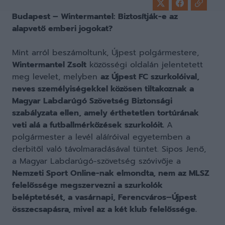
Budapest – Wintermantel: Biztosítják-e az
alapvető emberi jogokat?
Mint arról beszámoltunk, Újpest polgármestere,
Wintermantel Zsolt
közösségi oldalán jelentetett
meg levelet, melyben
az Újpest FC szurkolóival,
neves személyiségekkel közösen tiltakoznak a
Magyar Labdarúgó Szövetség Biztonsági
szabályzata ellen, amely érthetetlen tortúrának
veti alá a futballmérkőzések szurkolóit.
A
polgármester a levél aláíróival egyetemben a
derbitől való távolmaradásával tüntet. Sipos Jenő,
a Magyar Labdarúgó-szövetség szóvivője a
Nemzeti Sport Online-nak elmondta, nem az MLSZ
felelőssége megszervezni a szurkolók
beléptetését, a vasárnapi, Ferencváros–Újpest
összecsapásra, mivel az a két klub felelőssége.