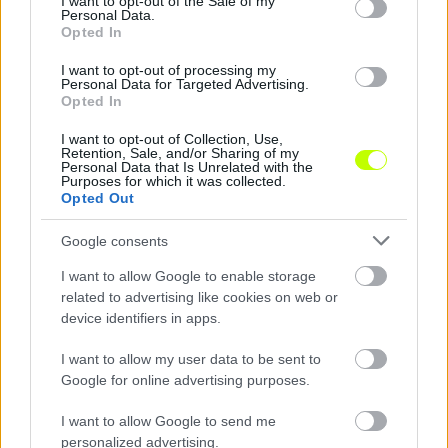
I want to opt-out of the Sale of my
Personal Data.
Az alkotmányjogi ítélkezési alapokat megteremtő
Opted In
30/1992. (V. 26.) AB határozatban rögzítettek a
mai napig élnek és hatályosulnak és ezen elvek
I want to opt-out of processing my
Personal Data for Targeted Advertising.
azok, melyek az alapjogok korlátozhatóságának
Opted In
keretet szabnak. Az Alkotmánybíróság 1992-ben,
I want to opt-out of Collection, Use,
azaz több, mint 20 éve, időtállóan így fogalmazott:
Retention, Sale, and/or Sharing of my
Personal Data that Is Unrelated with the
Purposes for which it was collected.
Opted Out
„Az állam akkor nyúlhat az alapjog korlátozásának
Google consents
eszközéhez, ha másik alapvető jog és szabadság
I want to allow Google to enable storage
védelme vagy érvényesülése, illetve egyéb
related to advertising like cookies on web or
alkotmányos érték védelme más módon nem
device identifiers in apps.
érhető el. Az alapjog korlátozásának
alkotmányosságához tehát önmagában nem
I want to allow my user data to be sent to
Google for online advertising purposes.
elegendő, hogy az másik alapjog vagy szabadság
védelme vagy egyéb alkotmányos cél érdekében
I want to allow Google to send me
történik, hanem szükséges, hogy megfeleljen az
personalized advertising.