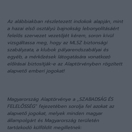
Az alábbiakban részletezett indokok alapján, mint
a hazai első osztályú bajnokság lebonyolításáért
felelős szervezet vezetőjét kérem, soron kívül
vizsgáltassa meg, hogy az MLSZ biztonsági
szabályzata, a klubok pályarendszabályai és
egyéb, a mérkőzések látogatására vonatkozó
előírásai biztosítják-e az Alaptörvényben rögzített
alapvető emberi jogokat!
Magyarország Alaptörvénye a „SZABADSÁG ÉS
FELELŐSSÉG” fejezetében sorolja fel azokat az
alapvető jogokat, melyek minden magyar
állampolgárt és Magyarország területén
tartózkodó külföldit megilletnek: