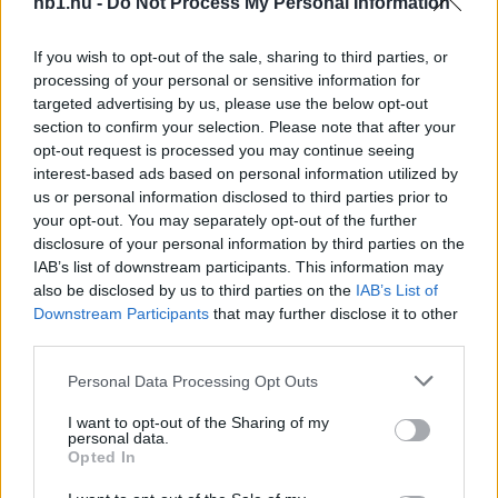
nb1.hu -
Do Not Process My Personal Information
– IX. cikk (1) bekezdés: „Mindenkinek joga van a
If you wish to opt-out of the sale, sharing to third parties, or
véleménynyilvánítás szabadságához.”
processing of your personal or sensitive information for
targeted advertising by us, please use the below opt-out
section to confirm your selection. Please note that after your
opt-out request is processed you may continue seeing
interest-based ads based on personal information utilized by
– XXVII. cikk (1) bekezdés: „Mindenkinek, aki
us or personal information disclosed to third parties prior to
törvényesen tartózkodik Magyarország területén,
your opt-out. You may separately opt-out of the further
joga van a szabad mozgáshoz és tartózkodási
disclosure of your personal information by third parties on the
helye szabad megválasztásához.”
IAB’s list of downstream participants. This information may
also be disclosed by us to third parties on the
IAB’s List of
Downstream Participants
that may further disclose it to other
third parties.
Az alapjogok korlátozhatóak, erről az
Please note that this website/app uses one or more Google
Personal Data Processing Opt Outs
Alkotmánybíróság számos esetben kimerítően
services and may gather and store information including but
értekezett.
not limited to your visit or usage behaviour. You may click to
I want to opt-out of the Sharing of my
personal data.
grant or deny consent to Google and its third-party tags to
Opted In
use your data for below specified purposes in below Google
consent section.