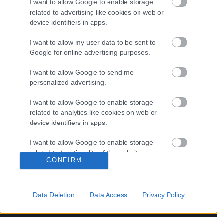
I want to allow Google to enable storage
related to advertising like cookies on web or
device identifiers in apps.
I want to allow my user data to be sent to
Google for online advertising purposes.
I want to allow Google to send me
personalized advertising.
Remaining
-
0:14
Loaded
:
Pause
Unmute
Picture-
Full
0%
in-
I want to allow Google to enable storage
Picture
Time
related to analytics like cookies on web or
device identifiers in apps.
Megosztás:
I want to allow Google to enable storage
related to functionality of the website or app.
CONFIRM
I want to allow Google to enable storage
related to personalization.
Data Deletion
Data Access
Privacy Policy
I want to allow Google to enable storage
related to security, including authentication