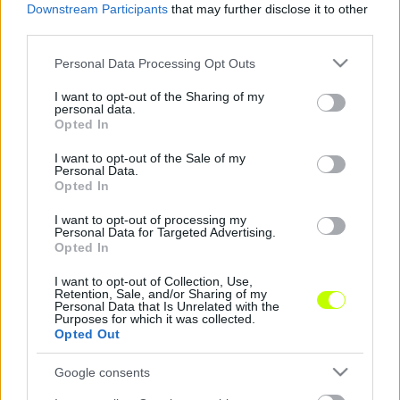
Downstream Participants
that may further disclose it to other
egy jó csapatba. Továbbra is minden
third parties.
igyekezetemmel azon leszek, hogy hasznára
legyek az együttesnek.” A 178 centiméter magas,
Please note that this website/app uses one or more Google
Personal Data Processing Opt Outs
"Borcsa" becenévre hallgató játékos 1984.
services and may gather and store information including but
not limited to your visit or usage behaviour. You may click to
I want to opt-out of the Sharing of my
január16-án született
personal data.
grant or deny consent to Google and its third-party tags to
Szombathelyen. Szülővárosában kezdett el focizni,
Opted In
use your data for below specified purposes in below Google
majd Győrben folytatta, onnan fiatalon az MTK-hoz
consent section.
I want to opt-out of the Sale of my
került, ahol már 18 évesen bemutatkozott az
Personal Data.
élvonalban. Bori Gábor a 2014/15-ös tavaszi idény
Opted In
összes találkozóján pályára lépett csapatunkban,
I want to opt-out of processing my
sőt minden alkalommal kezdőként szerepelt."
Personal Data for Targeted Advertising.
Opted In
I want to opt-out of Collection, Use,
Retention, Sale, and/or Sharing of my
Personal Data that Is Unrelated with the
Purposes for which it was collected.
Opted Out
Google consents