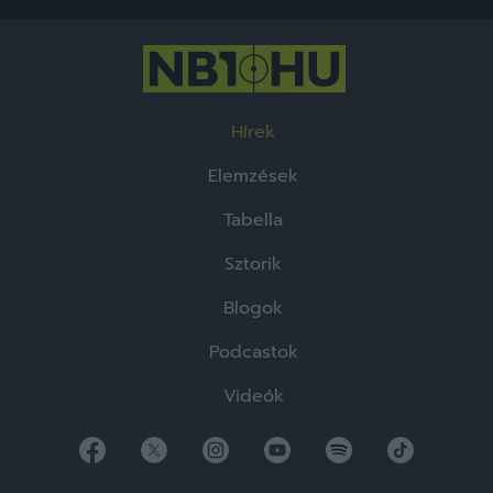
functionality and fraud prevention, and other
user protection.
Hírek
Elemzések
Tabella
Sztorik
Blogok
Podcastok
Videók