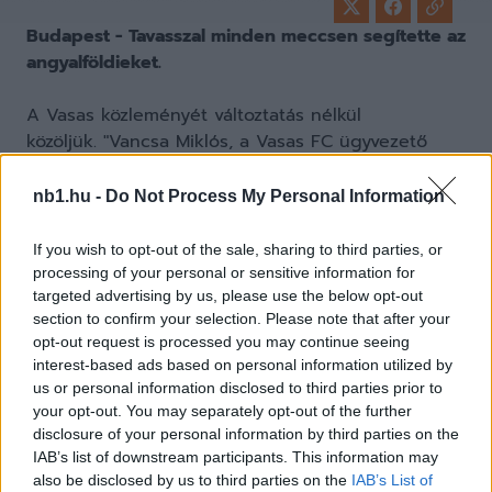
Budapest - Tavasszal minden meccsen segítette az
angyalföldieket.
A Vasas közleményét változtatás nélkül
közöljük. "Vancsa Miklós, a Vasas FC ügyvezető
igazgatója és Bori Gábor szerda délelőtt aláírta a
játékos 2017. június 30-ig szóló szerződését. Mint
nb1.hu -
Do Not Process My Personal Information
ismert, Bori Gábor idén télen féléves
kölcsönszerződést írt alá a Vasas FC-hez, ma
If you wish to opt-out of the sale, sharing to third parties, or
pedig eldőlt, hogy 2017. június 30-ig a mi
processing of your personal or sensitive information for
játékosunk marad. Vancsa Miklós az aláírás után
targeted advertising by us, please use the below opt-out
section to confirm your selection. Please note that after your
kiemelte: „Nagyon örülök, hogy sikerült a
opt-out request is processed you may continue seeing
Diósgyőrrel és Gáborral is megállapodnunk. Gabi
interest-based ads based on personal information utilized by
bebizonyította, hogy a Vasas csapatáért mindent
us or personal information disclosed to third parties prior to
megtesz a pályán, a számára nem éppen ideális,
your opt-out. You may separately opt-out of the further
jobbhátvéd posztján.” Bori Gábor is örömét fejezte
disclosure of your personal information by third parties on the
ki, hogy maradhatott a Vasasnál. „Az elmúlt NB II-
IAB’s list of downstream participants. This information may
es félév arra jó volt, hogy sikerült beilleszkednem
also be disclosed by us to third parties on the
IAB’s List of