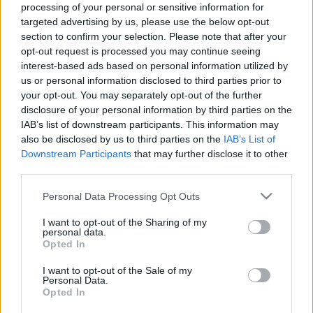
processing of your personal or sensitive information for
vizsgálatok várnak még rá, de ha beigazolódik a
targeted advertising by us, please use the below opt-out
diagnózis, akkor a szenegáli támadó ebben a
section to confirm your selection. Please note that after your
szezonban már nem léphet pályára.
opt-out request is processed you may continue seeing
interest-based ads based on personal information utilized by
us or personal information disclosed to third parties prior to
your opt-out. You may separately opt-out of the further
Szintén véget ért a szezon Selim Bouadla számára,
disclosure of your personal information by third parties on the
IAB’s list of downstream participants. This information may
ugyanis a bal combhajlítója elszakadt, és három
also be disclosed by us to third parties on the
IAB’s List of
hét pihenő vár rá.
Downstream Participants
that may further disclose it to other
third parties.
Please note that this website/app uses one or more Google
Personal Data Processing Opt Outs
services and may gather and store information including but
(fotó:dvsc.hu)
not limited to your visit or usage behaviour. You may click to
I want to opt-out of the Sharing of my
personal data.
grant or deny consent to Google and its third-party tags to
Opted In
use your data for below specified purposes in below Google
consent section.
I want to opt-out of the Sale of my
Nagy Zoltánt lekönyökölték a mérkőzésen,
Personal Data.
Opted In
bevérzett az alsó szemhéja. Szakály Péternek az