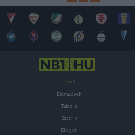
Hírek
Elemzések
Tabella
Sztorik
Blogok