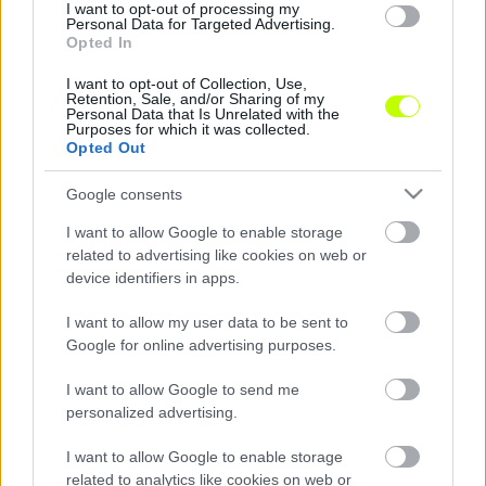
Achillese sérült meg, de néhány nap pihenő után
I want to opt-out of processing my
folytathatja a munkát. Korhut Mihálynak a bokáját
Personal Data for Targeted Advertising.
Opted In
találták el, de holnap már ő is csatlakozhat a
többiekhez. Igor Morozov a gyomrával bajlódik, rá
I want to opt-out of Collection, Use,
Retention, Sale, and/or Sharing of my
is várnak még vizsgálatok.
Personal Data that Is Unrelated with the
Purposes for which it was collected.
Opted Out
Google consents
Ami a korábban megsérült játékosokat illeti, Lázár
Pált – aki két hete, az egyik edzésen szenvedett
I want to allow Google to enable storage
related to advertising like cookies on web or
porcsérülést a térdében – meg kell műteni, így
device identifiers in apps.
ebben a szezonban már ő sem játszhat, mint
ahogy Nenad Novakovics sem. Az érproblémával
I want to allow my user data to be sent to
küszködő szerb kapust ma operálják. Kulcsár
Google for online advertising purposes.
Tamásnak a vádlija fájt, de hétfőn elkezdhette a
munkát, és további jó hír lehet a Loki
I want to allow Google to send me
personalized advertising.
drukkereinek, hogy a hosszú sérüléséből felépült
Zsidai László is a csapattal edzhet már.
I want to allow Google to enable storage
related to analytics like cookies on web or