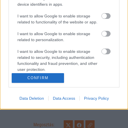
device identifiers in apps.
I want to allow Google to enable storage
related to functionality of the website or app.
I want to allow Google to enable storage
related to personalization.
I want to allow Google to enable storage
related to security, including authentication
functionality and fraud prevention, and other
user protection.
CONFIRM
Data Deletion
Data Access
Privacy Policy
Remaining
-
0:14
Loaded
:
Pause
Unmute
Picture-
Full
0%
in-
Picture
Time
Megosztás: