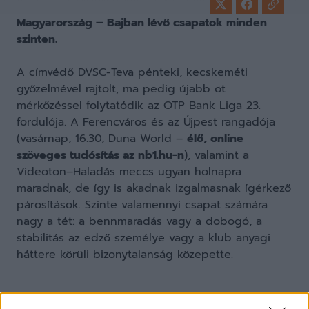
Magyarország – Bajban lévő csapatok minden
szinten.
A címvédő DVSC-Teva pénteki, kecskeméti
győzelmével rajtolt, ma pedig újabb öt
mérkőzéssel folytatódik az OTP Bank Liga 23.
fordulója. A Ferencváros és az Újpest rangadója
(vasárnap, 16.30, Duna World –
élő, online
szöveges tudósítás az nb1.hu-n
), valamint a
Videoton–Haladás meccs ugyan holnapra
maradnak, de így is akadnak izgalmasnak ígérkező
párosítások. Szinte valamennyi csapat számára
nagy a tét: a bennmaradás vagy a dobogó, a
stabilitás az edző személye vagy a klub anyagi
háttere körüli bizonytalanság közepette.