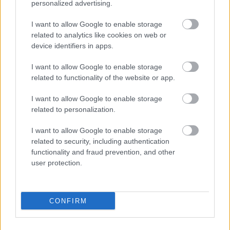
14.00: Dunaújváros-PASE–MTK Budapest (tv: Duna)
personalized advertising.
16.00: Budapest Honvéd–Diósgyőri VTK (tv: Sport
I want to allow Google to enable storage
1)
related to analytics like cookies on web or
18.30: Paksi FC–PMFC-Matias
device identifiers in apps.
18.30: Lombard Pápa Termál FC–PAFC
18.30: Győri ETO–Nyíregyháza Spartacus (tv: Sport
I want to allow Google to enable storage
1)
related to functionality of the website or app.
I want to allow Google to enable storage
related to personalization.
I want to allow Google to enable storage
related to security, including authentication
functionality and fraud prevention, and other
user protection.
CONFIRM