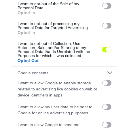
Pécsre a szezon (egyik) meglepetéscsapata, az
consent section.
I want to opt-out of the Sale of my
ötödik helyezett Paks vár; a Lombard csoport
Personal Data.
Opted In
zűrje miatt is bajban lévő Pápa pedig ki ellen
szerezhetne újabb ponto(ka)t, mint az idei öt
I want to opt-out of processing my
bajnokiján csak két pontot „gyűjtött” felcsúti
Personal Data for Targeted Advertising.
Opted In
PAFC ellen? A késő délutáni tévés meccsen a
másik, gazdaságilag megrogyott klub, a Győri ETO
I want to opt-out of Collection, Use,
csapata – amelynek erejéből idén még csak
Retention, Sale, and/or Sharing of my
Personal Data that Is Unrelated with the
döntetlenekre futotta az ETO Parkban – a
Purposes for which it was collected.
Opted Out
Nyíregyháza Spartacust fogadja.
Google consents
I want to allow Google to enable storage
related to advertising like cookies on web or
device identifiers in apps.
A 23. forduló szombati programja
I want to allow my user data to be sent to
Google for online advertising purposes.
I want to allow Google to send me