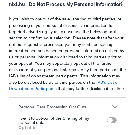
nb1.hu -
Do Not Process My Personal Information
A második hely megtartásáért küzdő, a Fradi
If you wish to opt-out of the sale, sharing to third parties, or
processing of your personal or sensitive information for
mellett a Lokitól is üldözött MTK például a
targeted advertising by us, please use the below opt-out
bennmaradásért küzdő, és a rendkívül szoros
section to confirm your selection. Please note that after your
hátsó régióban jelenleg utolsó Dunaújváros
opt-out request is processed you may continue seeing
vendége lesz. A szintúgy az NB I-es tagság
interest-based ads based on personal information utilized by
megőrzéséért kaparó, csak két ponttal „beljebb
us or personal information disclosed to third parties prior to
lévő” Honvéd az idén még nyeretlen Diósgyőrt
your opt-out. You may separately opt-out of the further
fogadja – s míg a kispestiek a legutóbbi körben,
disclosure of your personal information by third parties on the
IAB’s list of downstream participants. This information may
Szombathelyen feltámadtak Húsvét vasárnap,
also be disclosed by us to third parties on the
IAB’s List of
addig a borsodiaknál Szivics Tomiszláv nyári
Downstream Participants
that may further disclose it to other
távozásának híre kiszámíthatatlan hatással lehet a
third parties.
csapatra.
Please note that this website/app uses one or more Google
Personal Data Processing Opt Outs
services and may gather and store information including but
not limited to your visit or usage behaviour. You may click to
I want to opt-out of the Sharing of my
personal data.
grant or deny consent to Google and its third-party tags to
A Honvédhoz hasonlóan 18 pontos gárdák közül a
Opted In
use your data for below specified purposes in below Google