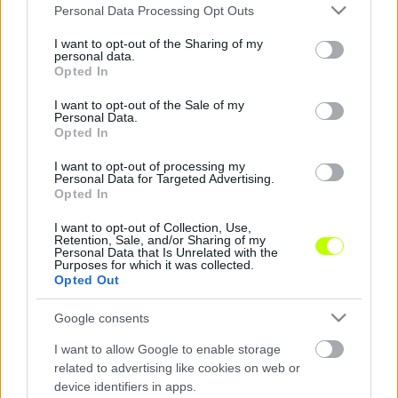
Please note that this website/app uses one or more Google
Personal Data Processing Opt Outs
szerint amennyiben Sztevanovic nem fogadná el a
services and may gather and store information including but
közös megegyezést, akkor a technikai igazgató
not limited to your visit or usage behaviour. You may click to
I want to opt-out of the Sharing of my
segítője könnyű testi sértésért és más egyéb
personal data.
grant or deny consent to Google and its third-party tags to
Opted In
jogcímen is rendőrségi feljelentést tesz ellene.
use your data for below specified purposes in below Google
consent section.
I want to opt-out of the Sale of my
Personal Data.
Opted In
I want to opt-out of processing my
Personal Data for Targeted Advertising.
Opted In
I want to opt-out of Collection, Use,
Retention, Sale, and/or Sharing of my
Personal Data that Is Unrelated with the
Purposes for which it was collected.
Opted Out
Google consents
I want to allow Google to enable storage
related to advertising like cookies on web or
device identifiers in apps.