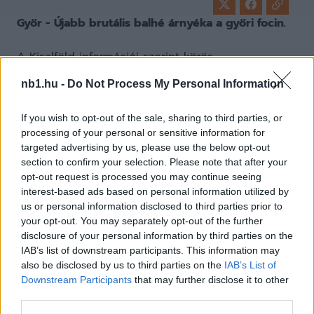
Győr - Újabb brutális balhé árnyéka a győri focin.
A Kisalföld információi szerint közös
megegyezéssel távozik a klubtól Szasa
nb1.hu -
Do Not Process My Personal Information
Sztevanovics, a Győri ETO FC sportigazgatója. A
lap úgy tudja, kedd délben a klub
If you wish to opt-out of the sale, sharing to third parties, or
alkalmazottaiból és néhány bejáratos vendégből
processing of your personal or sensitive information for
álló csapat a stadion tornatermében
targeted advertising by us, please use the below opt-out
lábteniszezett, amikor a terembe lépve Szasa
section to confirm your selection. Please note that after your
Sztevanovic felszólította a technikai igazgató
opt-out request is processed you may continue seeing
segítőjét, hogy öt perc múlva legyen az
interest-based ads based on personal information utilized by
irodájában. Így is történt és ekkor a sportigazgató
us or personal information disclosed to third parties prior to
your opt-out. You may separately opt-out of the further
közölte vele, hogy a lábteniszezés miatt felmond
disclosure of your personal information by third parties on the
neki. A segítő állítólag erre közölte, hogy
IAB’s list of downstream participants. This information may
Sztevanovics nem a munkáltatója és a felmondást
also be disclosed by us to third parties on the
IAB’s List of
nem fogadja el, majd elhagyta az irodát. A
Downstream Participants
that may further disclose it to other
sportigazgató erre utánament és a folyosón
third parties.
fojtogatni kezdte a fiatalembert. Információink