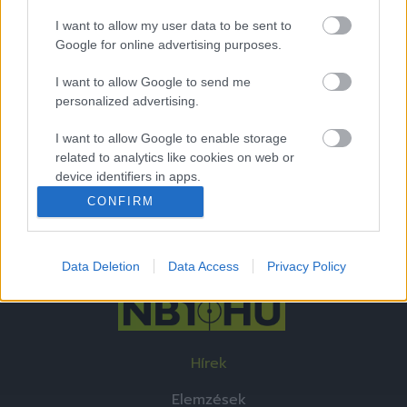
Remaining
-
0:14
Loaded
:
I want to allow my user data to be sent to
Pause
Unmute
Picture-
Full
0%
in-
Picture
Google for online advertising purposes.
Time
I want to allow Google to send me
personalized advertising.
Megosztás:
I want to allow Google to enable storage
related to analytics like cookies on web or
device identifiers in apps.
CONFIRM
I want to allow Google to enable storage
related to functionality of the website or app.
Data Deletion
Data Access
Privacy Policy
I want to allow Google to enable storage
related to personalization.
I want to allow Google to enable storage
related to security, including authentication
Hírek
functionality and fraud prevention, and other
user protection.
Elemzések