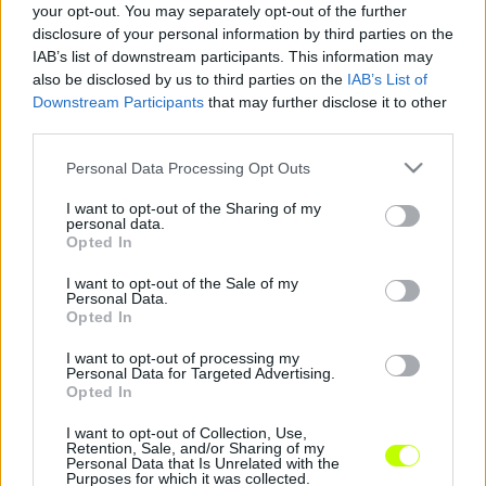
your opt-out. You may separately opt-out of the further
a történtekről"
– mondta a polgármester.
disclosure of your personal information by third parties on the
IAB’s list of downstream participants. This information may
also be disclosed by us to third parties on the
IAB’s List of
Downstream Participants
that may further disclose it to other
third parties.
Please note that this website/app uses one or more Google
Personal Data Processing Opt Outs
A klub otthona, a Perutz Stadion az
services and may gather and store information including but
önkormányzaté, amelyet negyed évre egy-két
not limited to your visit or usage behaviour. You may click to
I want to opt-out of the Sharing of my
millió forintért bérel a csapat. A város évi 55 millió
personal data.
grant or deny consent to Google and its third-party tags to
Opted In
forinttal támogatja a Lombard Pápa Termál FC-t. A
use your data for below specified purposes in below Google
"fékezett habzású" működésre a Lombard 99,5
consent section.
I want to opt-out of the Sale of my
Personal Data.
százalékos tulajdonosa, Bíró Péter nélkül is van
Opted In
pénz, ám arra nem lát lehetőséget Áldozó Tamás,
hogy az egyesületet átvegyék és üzemeltessék.
I want to opt-out of processing my
Personal Data for Targeted Advertising.
Opted In
Az MLSZ-ben úgy tájékoztatták a lapot, hogy
addig, amíg egy klubot működtető gazdasági
I want to opt-out of Collection, Use,
Retention, Sale, and/or Sharing of my
társasággal szemben nincs jogerős felszámolás
Personal Data that Is Unrelated with the
Purposes for which it was collected.