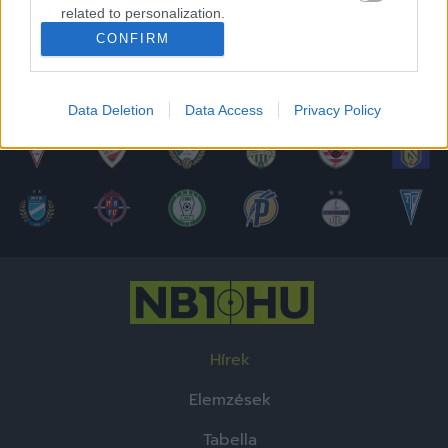
Picture
related to personalization.
Time
CONFIRM
I want to allow Google to enable storage
Megosztás:
related to security, including authentication
functionality and fraud prevention, and other
Data Deletion
Data Access
Privacy Policy
user protection.
Hírek
Elemzések
Tabella