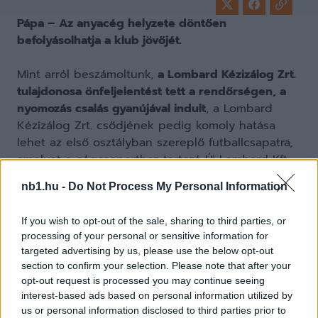
Pápa – Az anyacég helyzete döntően
befolyásolhatja a klub jövőjét.
Mint arról beszámoltunk,
a Lombard Kézizálog Zrt.
tulajdonosa önfeljelentést tett a rendőrségen, a
nyomozás csalás gyanújával indult
, a Lombard
Kézizálog Zrt. csődjének pedig komoly hatása
lehet az első osztályban szereplő futballcsapatra,
amelyet a cégcsoporthoz tartozó Új Lombard Kft.
működtet – írja a Magyar Hírlap.
nb1.hu -
Do Not Process My Personal Information
If you wish to opt-out of the sale, sharing to third parties, or
processing of your personal or sensitive information for
A Lombard csődje
Áldozó Tamás
pápai
targeted advertising by us, please use the below opt-out
polgármestert is meglepte. Szerinte az anyacég
section to confirm your selection. Please note that after your
helyzete közvetlenül nem érinti a futballklubot, ám
opt-out request is processed you may continue seeing
közvetetten igen, és döntően befolyásolhatja a
interest-based ads based on personal information utilized by
jövőjét.
"Egyelőre én is csak a sajtóból értesültem
us or personal information disclosed to third parties prior to