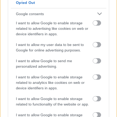
vagy végelszámolás kezdeményezve, a szövetség
Opted Out
nem tesz semmilyen lépést. A Pápával szemben
ilyen intézkedésről nincs tudomásuk.
Google consents
I want to allow Google to enable storage
related to advertising like cookies on web or
device identifiers in apps.
I want to allow my user data to be sent to
Google for online advertising purposes.
I want to allow Google to send me
personalized advertising.
I want to allow Google to enable storage
related to analytics like cookies on web or
device identifiers in apps.
I want to allow Google to enable storage
related to functionality of the website or app.
Remaining
-
0:14
Loaded
:
Pause
Unmute
Picture-
Full
I want to allow Google to enable storage
0%
in-