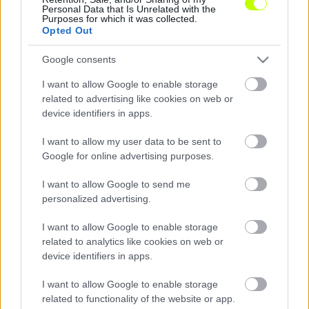
nyilvánosság előtt, de magyarországi
Personal Data that Is Unrelated with the
képviselőiken keresztül annyit lehet tudni róla,
Purposes for which it was collected.
Opted Out
hogy Nyugat-Európában van már érdekeltsége a
futballpiacon, és elsősorban a hosszú távú
Google consents
nemzetközi szereplés lehetősége és
valószínűsíthetően a megfelelő győri infrastruktúra
I want to allow Google to enable storage
miatt lát befektetési lehetőséget a klubban.
related to advertising like cookies on web or
device identifiers in apps.
I want to allow my user data to be sent to
Google for online advertising purposes.
I want to allow Google to send me
personalized advertising.
I want to allow Google to enable storage
related to analytics like cookies on web or
device identifiers in apps.
I want to allow Google to enable storage
related to functionality of the website or app.