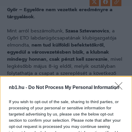
Győr – Egyelőre nem vezettek eredményre a
tárgyalások.
Mint arról beszámoltunk,
Szasa Sztevanovics
, a
Győri ETO labdarúgócsapatának klubigazgatója
elmondta,
nem tud külföldi befektetőkről,
egyedül a városvezetésben bízik, a klubnak
mindegy honnan, csak pénzt kell szereznie
, mivel
legkésőbb május 8-ig eldől, melyik osztályban
folytathatja a csapat a szereplését a következő
szezonban.
nb1.hu -
Do Not Process My Personal Information
If you wish to opt-out of the sale, sharing to third parties, or
Eközben az nso.hu megtudta, hogy az NB II-es
processing of your personal or sensitive information for
targeted advertising by us, please use the below opt-out
Szigetszentmiklós vezetésének közreműködésével
section to confirm your selection. Please note that after your
került képbe Győrben egy angol befektető.
opt-out request is processed you may continue seeing