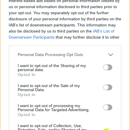
interest-based ads based on personal information utilized by
us or personal information disclosed to third parties prior to
your opt-out. You may separately opt-out of the further
„A hírek szerint az angol cég az NB II-es
disclosure of your personal information by third parties on the
Szigetszentmiklós vezetőinek közreműködésével,
IAB’s list of downstream participants. This information may
also be disclosed by us to third parties on the
IAB’s List of
segítségével került kapcsolatba az ETO-val.
Downstream Participants
that may further disclose it to other
Egyelőre azonban ezek a tárgyalások sem
third parties.
vezettek konkrét eredményre”
– írja a lap,
hozzátéve, hogy több forrás is megerősítette az
Please note that this website/app uses one or more Google
Personal Data Processing Opt Outs
services and may gather and store information including but
információt.
not limited to your visit or usage behaviour. You may click to
I want to opt-out of the Sharing of my
personal data.
grant or deny consent to Google and its third-party tags to
Opted In
use your data for below specified purposes in below Google
consent section.
I want to opt-out of the Sale of my
(fotó:mti)
Personal Data.
Opted In
I want to opt-out of processing my
Personal Data for Targeted Advertising.
Opted In
A Nemzeti Sport Online szerint a szóban forgó
cég egyelőre nem kívánja felfedni kilétét a
I want to opt-out of Collection, Use,
Retention, Sale, and/or Sharing of my