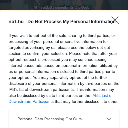
nb1.hu -
Do Not Process My Personal Information
Remaining
-
0:14
Loaded
:
Pause
Unmute
Picture-
Full
0%
in-
If you wish to opt-out of the sale, sharing to third parties, or
Picture
Time
Szöveg forrása: skysports.com
processing of your personal or sensitive information for
targeted advertising by us, please use the below opt-out
section to confirm your selection. Please note that after your
opt-out request is processed you may continue seeing
interest-based ads based on personal information utilized by
Megosztás:
us or personal information disclosed to third parties prior to
your opt-out. You may separately opt-out of the further
disclosure of your personal information by third parties on the
KAPCSOLÓDÓ HÍREK
IAB’s list of downstream participants. This information may
also be disclosed by us to third parties on the
IAB’s List of
Downstream Participants
that may further disclose it to other
third parties.
NB1
Please note that this website/app uses one or more Google
Personal Data Processing Opt Outs
services and may gather and store information including but