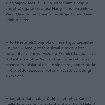
világbajnok Mesut Özil, a Tottenham Hotspur
angol válogatott csatára, Harry Kane, valamint a
West Ham United francia irányítója, Dimitri Payet
jelölt a címre.
A története első bajnoki címére hajtó Leicester
Cityben – amely öt fordulóval a vége előtt
hétpontos előnnyel vezeti a Premier League-et a
Tottenham előtt – Vardy 21 gólt szerzett, míg
Mahrez 16 találattal és 11 gólpasszal, Kanté pedig
kiváló védekezésével vette ki részét az eddigi
sikerekből.
A legjobb fiatalnak járó díj ismét lehet Kane-é,
mellette a szintén a Tottenhamben játszó Dele Alli,