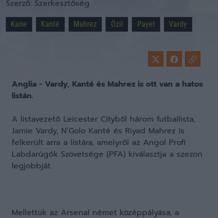
Szerző:
Szerkesztőség
Kane
Kanté
Mahrez
Özil
Payet
Vardy
Anglia - Vardy, Kanté és Mahrez is ott van a hatos
listán.
A listavezető Leicester Cityből három futballista,
Jamie Vardy, N’Golo Kanté és Riyad Mahrez is
felkerült arra a listára, amelyről az Angol Profi
Labdarúgók Szövetsége (PFA) kiválasztja a szezon
legjobbját.
Mellettük az Arsenal német középpályása, a