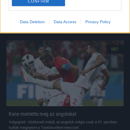
CONFIRM
Foci-vb: itt a friss góllövőlista
Moszkva - Így állunk a hétfői nap végén.
Data Deletion
Data Access
Privacy Policy
|
2018.06.18.
NB1
Kane mentette meg az angolokat
Volgográd - Kiütésnek indult, az angolok mégis csak a 91. percben
tudták megnyerni a Tunézia elleni meccset.