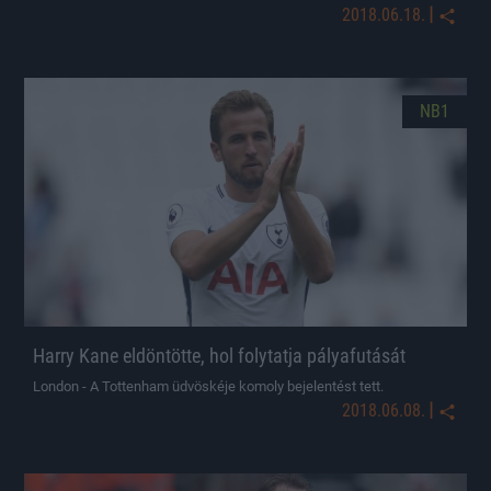
|
2018.06.18.
NB1
Harry Kane eldöntötte, hol folytatja pályafutását
London - A Tottenham üdvöskéje komoly bejelentést tett.
|
2018.06.08.