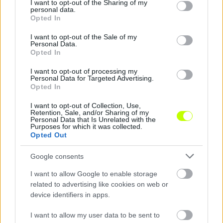
not limited to your visit or usage behaviour. You may click to
I want to opt-out of the Sharing of my
personal data.
grant or deny consent to Google and its third-party tags to
Opted In
use your data for below specified purposes in below Google
consent section.
I want to opt-out of the Sale of my
Personal Data.
Opted In
I want to opt-out of processing my
Personal Data for Targeted Advertising.
Eb2020: mit gondol a magyarok csoportjáról a francia
Opted In
sztár?
I want to opt-out of Collection, Use,
Az Aranylabdát is megnyerheti.
Retention, Sale, and/or Sharing of my
|
2021.06.06.
Personal Data that Is Unrelated with the
Purposes for which it was collected.
Opted Out
Google consents
NB1
I want to allow Google to enable storage
related to advertising like cookies on web or
device identifiers in apps.
I want to allow my user data to be sent to