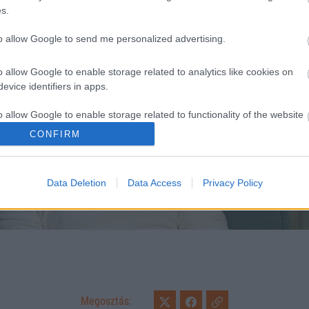
s.
to allow Google to send me personalized advertising.
o allow Google to enable storage related to analytics like cookies on
evice identifiers in apps.
o allow Google to enable storage related to functionality of the website
CONFIRM
o allow Google to enable storage related to personalization.
Data Deletion
Data Access
Privacy Policy
o allow Google to enable storage related to security, including
cation functionality and fraud prevention, and other user protection.
Loaded
:
Unmute
0%
Megosztás: