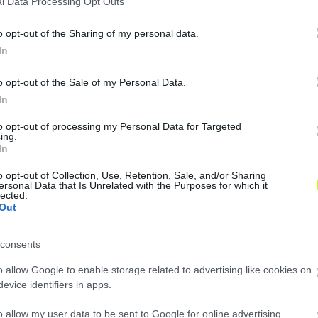
l Data Processing Opt Outs
o opt-out of the Sharing of my personal data.
In
 a Diósgyőr – VIDEÓ
o opt-out of the Sale of my Personal Data.
In
to opt-out of processing my Personal Data for Targeted
 B'csaba a szakmai stábot.
ing.
In
o opt-out of Collection, Use, Retention, Sale, and/or Sharing
ersonal Data that Is Unrelated with the Purposes for which it
lected.
az AS Romát! – VIDEÓ
Out
consents
o allow Google to enable storage related to advertising like cookies on
 Király, kikapott a Hali
evice identifiers in apps.
o allow my user data to be sent to Google for online advertising