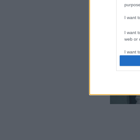
purpose
I want 
I want t
web or d
I want t
or app.
I want t
I want t
authenti