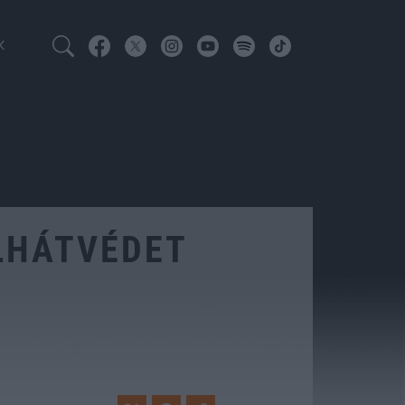
K
LHÁTVÉDET