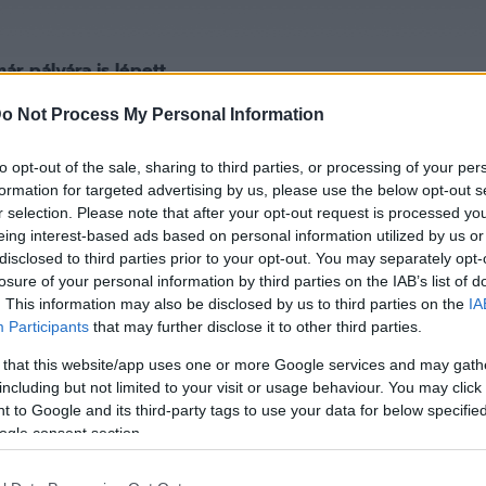
r pályára is lépett.
o Not Process My Personal Information
marosvásárhelyi születésű védőt tesztel az élvonalbeli
to opt-out of the sale, sharing to third parties, or processing of your per
formation for targeted advertising by us, please use the below opt-out s
r selection. Please note that after your opt-out request is processed y
udapest Honvéd könnyed, háromgólos (3–0) győzelmet ért
eing interest-based ads based on personal information utilized by us or
sztályú Dénesdtorcsmisérd ellen. A kispestiek "hőse" So
disclosed to third parties prior to your opt-out. You may separately opt-
edzőmeccsen.
losure of your personal information by third parties on the IAB’s list of
. This information may also be disclosed by us to third parties on the
IA
Participants
that may further disclose it to other third parties.
 that this website/app uses one or more Google services and may gath
including but not limited to your visit or usage behaviour. You may click 
 to Google and its third-party tags to use your data for below specifi
lyára lépett a marosvásárhelyi születésű Szilágyi Lóránd. 
ogle consent section.
ályú Gaz Metan Medias (Medgyes) csapatában játszott, m