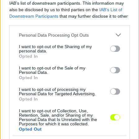
IAB’s list of downstream participants. This information may
nyújtottunk. A végéhez közeledve minden
also be disclosed by us to third parties on the
IAB’s List of
mérkőzés nagyon fontos, és nem mondom, hogy
Downstream Participants
that may further disclose it to other
görcsölünk, de még jobban koncentrálunk, mert
third parties.
minél hamarabb el akarjuk dönteni a bajnokságot.
Please note that this website/app uses one or more Google
Nagyon jól tudjuk, hogy amíg matematikai esélye
Personal Data Processing Opt Outs
services and may gather and store information including but
van, a Fradi és az MTK is hajtani fog, ezért nagyon
not limited to your visit or usage behaviour. You may click to
I want to opt-out of the Sharing of my
fontos volt, hogy ma is megszerezzük a három
personal data.
grant or deny consent to Google and its third-party tags to
pontot. Örülök, hogy két gólt is tudtam szerezni,
Opted In
use your data for below specified purposes in below Google
de mint már mondtam, a győzelem a
consent section.
I want to opt-out of the Sale of my
legfontosabb. Soha nem rúgtam még húsz gólt
Personal Data.
Opted In
egy szezonban, de még nincs is vége, úgyhogy
remélem, el fogok jutni addig a célig, amit a
I want to opt-out of processing my
Mester mondott nekem a bajnokság előtt. Még
Personal Data for Targeted Advertising.
Opted In
nem akarom elárulni, hogy ez mennyi, de már
közel vagyok!
I want to opt-out of Collection, Use,
Retention, Sale, and/or Sharing of my
Personal Data that Is Unrelated with the
Purposes for which it was collected.
Opted Out