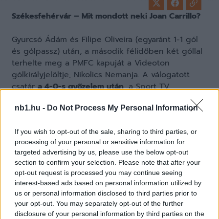
Székesfehérvár – Mit mondott neki Joan Carrillo?
Gyurcsó Ádám és Filipe Oliveira (egyaránt 1-1 gól
és gólpassz) után, a második félidőben két góllal
terhelte meg a PMFC kapuját a Videoton
gólkirályjelöltje, Nikolics Nemanja. A válogatott
csatár
a 4-0-s győzelem után
, a Sport TV
mikrofonja előtt egy titkos céljáról is említést tett.
nb1.hu -
Do Not Process My Personal Information
If you wish to opt-out of the sale, sharing to third parties, or
processing of your personal or sensitive information for
Fotó: vidi.hu
targeted advertising by us, please use the below opt-out
section to confirm your selection. Please note that after your
opt-out request is processed you may continue seeing
interest-based ads based on personal information utilized by
–
Az első félidőben nem volt szerencsém, de az a
us or personal information disclosed to third parties prior to
lényeg, hogy így is tudtunk két gólt szerezni.
your opt-out. You may separately opt-out of the further
Mindkét játékrészben nagyon jó játékot
disclosure of your personal information by third parties on the