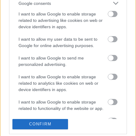
Google consents
I want to allow Google to enable storage
related to advertising like cookies on web or
device identifiers in apps.
I want to allow my user data to be sent to
Google for online advertising purposes.
I want to allow Google to send me
personalized advertising.
I want to allow Google to enable storage
related to analytics like cookies on web or
device identifiers in apps.
Remaining
-
0:14
Loaded
:
Pause
Unmute
Picture-
Full
0%
in-
I want to allow Google to enable storage
Picture
Time
related to functionality of the website or app.
I want to allow Google to enable storage
Megosztás:
CONFIRM
related to personalization.