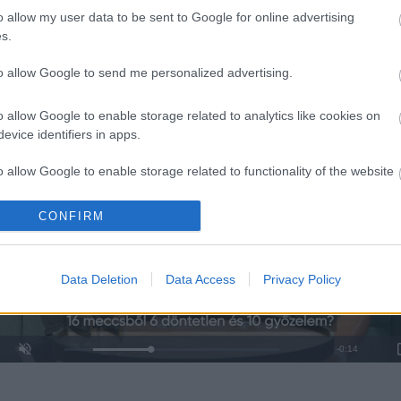
től is függ.
o allow my user data to be sent to Google for online advertising
s.
to allow Google to send me personalized advertising.
o allow Google to enable storage related to analytics like cookies on
evice identifiers in apps.
o allow Google to enable storage related to functionality of the website
CONFIRM
o allow Google to enable storage related to personalization.
o allow Google to enable storage related to security, including
Data Deletion
Data Access
Privacy Policy
cation functionality and fraud prevention, and other user protection.
Remaining
-
0:14
Loaded
:
Unmute
0%
Time