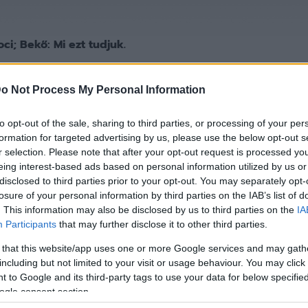
ci; Bekő: Mi ezt tudjuk.
s döntetlenje
után a vendégcsapat kapitánya, Gyagya Att
o Not Process My Personal Information
t TV kamerája előtt.
to opt-out of the sale, sharing to third parties, or processing of your per
formation for targeted advertising by us, please use the below opt-out s
r selection. Please note that after your opt-out request is processed y
: –
Csúnya, ronda meccs volt a részünkről. Amit lehetett,
eing interest-based ads based on personal information utilized by us or
ltuk kontrából esetleg meglepni az MTK-t, de ők is rag
disclosed to third parties prior to your opt-out. You may separately opt-
 adódott, nekik talán egy picit több, mint nekünk, de ne
losure of your personal information by third parties on the IAB’s list of
nk gólt, illetve ne kapjunk ki, ez sikerült, úgyhogy örülö
. This information may also be disclosed by us to third parties on the
IA
Participants
that may further disclose it to other third parties.
 that this website/app uses one or more Google services and may gath
including but not limited to your visit or usage behaviour. You may click 
ső és a második félidőben is voltak helyzeteink bőséggel
 to Google and its third-party tags to use your data for below specifi
s, de egyszerűen nem tudtuk kihasználni a gólszerzési l
ogle consent section.