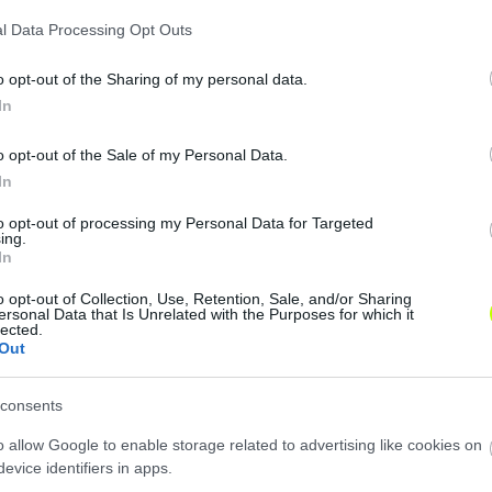
em sikerült értékesíteni egyet sem. Legközelebb talán ber
ább tíz-tizenkét abszolút ziccerünk volt, mégsem sikerül
l Data Processing Opt Outs
k, hogy gyakoroljuk-e, hiszen mindenki gyakorolja. A fut
 a játékosok hajtottak, küzdöttek, nagyon akarták a győz
o opt-out of the Sharing of my personal data.
kitűnő, a látottak sem bennem, sem a nézőkben nem ger
In
ttünk. Nem volt ez egy könnyű meccs, mert harcolt a má
o opt-out of the Sale of my Personal Data.
tottunk, ahhoz sok fantázia kellett, hiszen jó megoldások
In
to opt-out of processing my Personal Data for Targeted
ing.
In
lül az történt, amit vártam. Úgy tudtunk itt eredményt e
, hogy stabilan védekeztünk, lezártuk a területeket, és
o opt-out of Collection, Use, Retention, Sale, and/or Sharing
rőssége: hogy hosszú labdákkal játssza át a középpályát
ersonal Data that Is Unrelated with the Purposes for which it
lected.
figyelmetlenségtől eltekintve elégedett vagyok a csapa
Out
ber nyilván mindig többet vár, mindig többet szeretne vis
udjuk, ennek köszönhetjük az eredményeinket. A bőrünkbő
consents
em lehetek. Hogy bátrabb játékkal akár merészebb célja
o allow Google to enable storage related to advertising like cookies on
ek a célok is nagyon merészek. A zeniten már túl vagyu
evice identifiers in apps.
etlenek! Minden meccsből megpróbáljuk kihozni a maximu