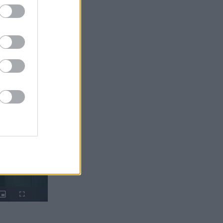
Picture-
Fullscreen
in-
Picture