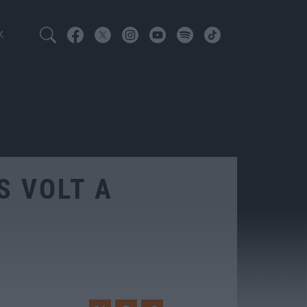
K
S VOLT A