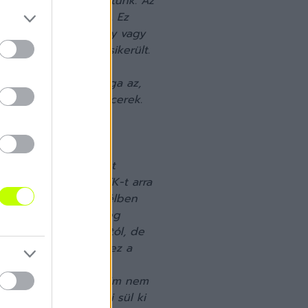
úgjuk, ha lesz helyzetünk. Az
t a kapuba találnunk. Ez
ball ilyen játék, megy vagy
elmet, de most nem sikerült.
jeszthettek nagy
sik csapat is. De maga az,
 nélkül nincsenek ziccerek.
lérni (márpedig a pont
 megpróbáltuk az MTK-t arra
. Ez ebben a nagy szélben
tommal, mert azért még
szakapni a játékosaitól, de
l nem bújhatunk ki, ez a
ink is lehetnének a
nk, irreális elvárásaim nem
mot, aztán, hogy mi sül ki