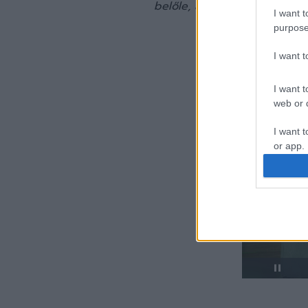
belőle, az mindig az ellenfél
I want t
purpose
I want 
I want t
web or d
I want t
or app.
I want t
I want t
authenti
Pause