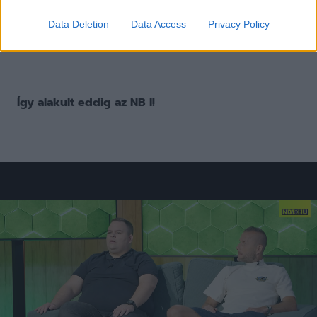
Data Deletion
Data Access
Privacy Policy
Az OTP Bank Liga tabellája itt érhető el!
Így alakult eddig az NB I!