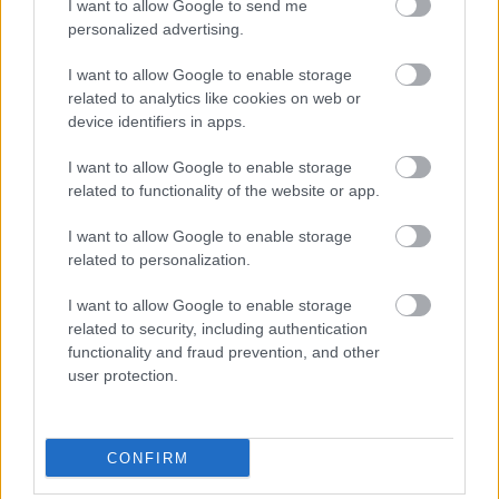
I want to allow Google to send me
kihozni magunkból. Az a célunk, hogy benntartsuk
personalized advertising.
az együttest az élvonalban.”
I want to allow Google to enable storage
related to analytics like cookies on web or
device identifiers in apps.
OTP Bank Liga, 28. forduló
I want to allow Google to enable storage
related to functionality of the website or app.
Debreceni VSC-Lombard Pápa
I want to allow Google to enable storage
Vasárnap, Debrecen, Nagyerdei Stadion, 18.30 (
tv:
related to personalization.
Sport 2)
I want to allow Google to enable storage
related to security, including authentication
Játékvezető:
Fábián Mihály
functionality and fraud prevention, and other
user protection.
A mérkőzést élőben tudósítjuk!
CONFIRM