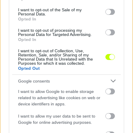
use your data for below specified purposes in below Google
consent section.
Nagy Tamás
, a Pápa védekező középpályása
I want to opt-out of the Sale of my
Personal Data.
szerint a Debrecen a favorit, de a Pápa mindent
Opted In
megtesz azért, hogy a hátralévő három meccsen
kiharcolja a bennmaradást.
I want to opt-out of processing my
Personal Data for Targeted Advertising.
Opted In
I want to opt-out of Collection, Use,
Retention, Sale, and/or Sharing of my
„Matematikailag még lehetséges, hogy a
Personal Data that Is Unrelated with the
Purposes for which it was collected.
Debrecen odaérjen a dobogóra, ezért
Opted Out
mindenképpen ők a favoritok. Biztos, hogy
masszív védekezésből fogunk kiindulni és
Google consents
próbálunk kontrákra játszani. Nem lesz egyszerű,
I want to allow Google to enable storage
de érhetünk el meglepetést, amitől Diósgyőrben
related to advertising like cookies on web or
csak másodpercekre voltunk. Továbbra is csapat
device identifiers in apps.
vagyunk, és azért küzdünk, hogy a Pápa
megőrizze az élvonalbeli tagságát. Három
I want to allow my user data to be sent to
Google for online advertising purposes.
mérkőzés van hátra a bajnokságból, most
mindenki azon van, hogyan tudjuk a legjobbat