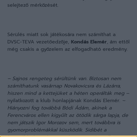
selejtező mérkőzését.
Sérülés miatt sok játékosára nem számíthat a
DVSC-TEVA vezetőedzője,
Kondás Elemér
, ám ettől
még csakis a győzelem az elfogadható eredmény.
– Sajnos rengeteg sérültünk van. Biztosan nem
számíthatunk vasárnap Novakovicsra és Lázárra,
hiszen mind a kettejüket a héten operálták meg
–
nyilatkozott a klub honlapjának Kondás Elemér.
–
Hiányozni fog továbbá Bódi Ádám, akinek a
Ferencváros ellen kigyűlt az ötödik sárga lapja, de
nem játszik Igor Morozov sem, mert továbbra is
gyomorproblémákkal küszködik. Sidibét a