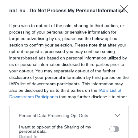
legutóbbi bajnokin rúgták meg, és Bouadla is
sérült. A többi sérültünk játéka egyelőre még
nb1.hu -
Do Not Process My Personal Information
kérdéses. Voltak olyanok, akik nem tudtak teljes
értékű edzésmunkát végezni a héten, de az
If you wish to opt-out of the sale, sharing to third parties, or
elkövetkezendő napokban kiderül, kire
processing of your personal or sensitive information for
számíthatunk és kire nem a Pápa elleni meccsen.
targeted advertising by us, please use the below opt-out
Nagyon nehéz kilencven percre számítok
section to confirm your selection. Please note that after your
egyébként, az ilyen találkozókon a legnehezebb
opt-out request is processed you may continue seeing
interest-based ads based on personal information utilized by
győzni. Utolsó helyen áll a Pápa, ráadásul egyéb
us or personal information disclosed to third parties prior to
gondjaik is vannak, viszont nekünk ezzel nem
your opt-out. You may separately opt-out of the further
szabad foglalkoznunk. A legfontosabb számunkra,
disclosure of your personal information by third parties on the
hogy begyűjtsük a három pontot. Úgy kell
IAB’s list of downstream participants. This information may
futballoznunk, hogy győztesen hagyjuk el a pályát.
also be disclosed by us to third parties on the
IAB’s List of
Downstream Participants
that may further disclose it to other
third parties.
Please note that this website/app uses one or more Google
Personal Data Processing Opt Outs
(fotó:boon.hu)
services and may gather and store information including but
not limited to your visit or usage behaviour. You may click to
I want to opt-out of the Sharing of my
personal data.
grant or deny consent to Google and its third-party tags to
Opted In