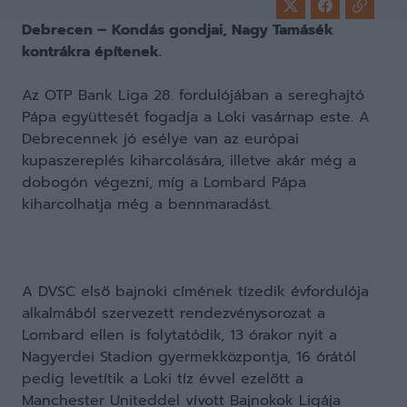
Debrecen – Kondás gondjai, Nagy Tamásék
kontrákra építenek.
Az OTP Bank Liga 28. fordulójában a sereghajtó
Pápa együttesét fogadja a Loki vasárnap este. A
Debrecennek jó esélye van az európai
kupaszereplés kiharcolására, illetve akár még a
dobogón végezni, míg a Lombard Pápa
kiharcolhatja még a bennmaradást.
A DVSC első bajnoki címének tízedik évfordulója
alkalmából szervezett rendezvénysorozat a
Lombard ellen is folytatódik, 13 órakor nyit a
Nagyerdei Stadion gyermekközpontja, 16 órától
pedig levetítik a Loki tíz évvel ezelőtt a
Manchester Uniteddel vívott Bajnokok Ligája