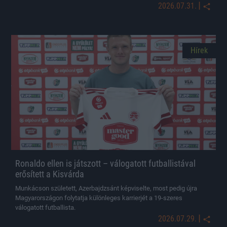
|
2026.07.31.
Hírek
Ronaldo ellen is játszott – válogatott futballistával
erősített a Kisvárda
Munkácson született, Azerbajdzsánt képviselte, most pedig újra
Magyarországon folytatja különleges karrierjét a 19-szeres
válogatott futballista.
|
2026.07.29.