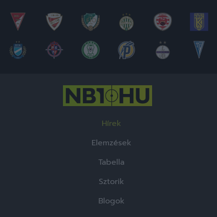
Hírek
Elemzések
Tabella
Sztorik
Blogok