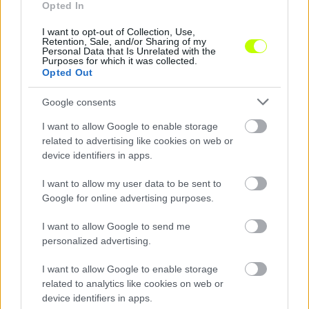
Opted In
Kisvárdán az Újpest ellen készülnek: Supka Attila
I want to opt-out of Collection, Use,
elárulta, mi lehet a siker kulcsa
Retention, Sale, and/or Sharing of my
Personal Data that Is Unrelated with the
A hőség is beleszólt a Kisvárda felkészülésébe, de a cél hazai pályán
Purposes for which it was collected.
is a pontszerzés.
Opted Out
|
2026.08.07.
Google consents
I want to allow Google to enable storage
related to advertising like cookies on web or
Hírek
device identifiers in apps.
I want to allow my user data to be sent to
Google for online advertising purposes.
I want to allow Google to send me
personalized advertising.
I want to allow Google to enable storage
related to analytics like cookies on web or
device identifiers in apps.
Supka Attila megemelte kalapját csapata előtt, Babó