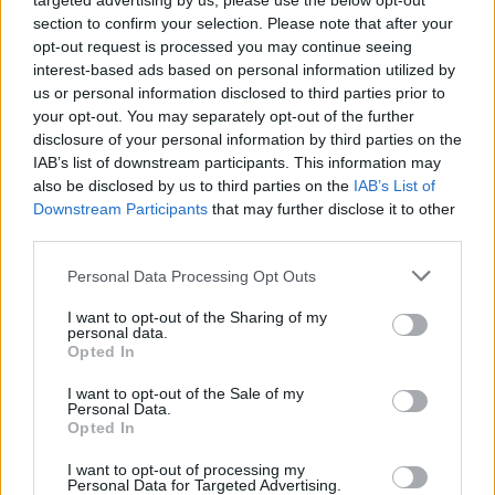
targeted advertising by us, please use the below opt-out
section to confirm your selection. Please note that after your
opt-out request is processed you may continue seeing
interest-based ads based on personal information utilized by
us or personal information disclosed to third parties prior to
Pazar gólokkal nyert Kisvárdán és állt élre az Újpest
your opt-out. You may separately opt-out of the further
disclosure of your personal information by third parties on the
Szélesi Zoltán együttese négy remekbe szabott találattal vitte el
IAB’s list of downstream participants. This information may
mindhárom pontot a Várkerti Stadionból.
also be disclosed by us to third parties on the
IAB’s List of
|
2026.08.08.
Downstream Participants
that may further disclose it to other
third parties.
Please note that this website/app uses one or more Google
Personal Data Processing Opt Outs
Hírek
services and may gather and store information including but
not limited to your visit or usage behaviour. You may click to
I want to opt-out of the Sharing of my
personal data.
grant or deny consent to Google and its third-party tags to
Opted In
use your data for below specified purposes in below Google
consent section.
I want to opt-out of the Sale of my
Personal Data.
Opted In
I want to opt-out of processing my
Personal Data for Targeted Advertising.