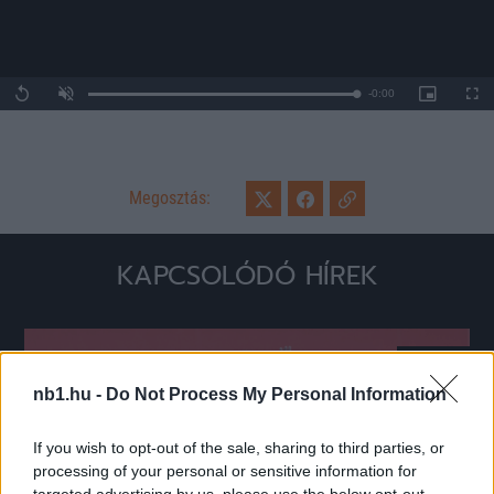
Remaining
-
0:00
Loaded
:
Replay
Unmute
Picture-
Full
0%
in-
Picture
Time
Megosztás:
KAPCSOLÓDÓ HÍREK
Hírek
nb1.hu -
Do Not Process My Personal Information
If you wish to opt-out of the sale, sharing to third parties, or
processing of your personal or sensitive information for