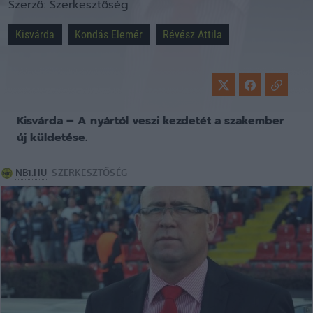
Szerző:
Szerkesztőség
Kisvárda
Kondás Elemér
Révész Attila
Kisvárda – A nyártól veszi kezdetét a szakember
új küldetése.