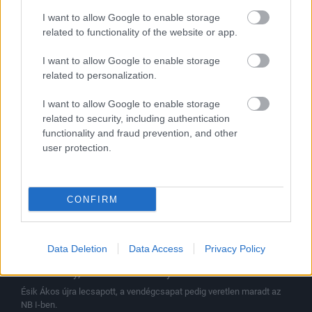
Levente bizakodó maradt a vereség után
I want to allow Google to enable storage
A lefújás után mindkét vezetőedző értékelte a látottakat, de
related to functionality of the website or app.
megszólaltak a játékosok is.
|
2026.08.01.
I want to allow Google to enable storage
related to personalization.
I want to allow Google to enable storage
Hírek
related to security, including authentication
functionality and fraud prevention, and other
user protection.
CONFIRM
Data Deletion
Data Access
Privacy Policy
Emberelőny, VAR: Felcsúton nyert a Kisvárda
Ésik Ákos újra lecsapott, a vendégcsapat pedig veretlen maradt az
NB I-ben.