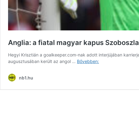
Anglia: a fiatal magyar kapus Szoboszlai
Hegyi Krisztián a goalkeeper.com-nak adott interjújában karrier
Anglia:
augusztusában került az angol …
Bővebben:
a
fiatal
nb1.hu
magyar
kapus
Szoboszlaitól
is
sokat
tanult