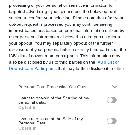
processing of your personal or sensitive information for
targeted advertising by us, please use the below opt-out
Hírek
section to confirm your selection. Please note that after your
opt-out request is processed you may continue seeing
interest-based ads based on personal information utilized by
us or personal information disclosed to third parties prior to
your opt-out. You may separately opt-out of the further
disclosure of your personal information by third parties on the
IAB’s list of downstream participants. This information may
also be disclosed by us to third parties on the
IAB’s List of
Downstream Participants
that may further disclose it to other
third parties.
Rossi: a vb-kudarc fáj, de nem keres kifogásokat
Please note that this website/app uses one or more Google
Personal Data Processing Opt Outs
services and may gather and store information including but
A magyar labdarúgó-válogatott szövetségi kapitánya új célokról is
beszélt.
not limited to your visit or usage behaviour. You may click to
I want to opt-out of the Sharing of my
personal data.
|
2026.07.23.
grant or deny consent to Google and its third-party tags to
Opted In
use your data for below specified purposes in below Google
consent section.
I want to opt-out of the Sale of my
Personal Data.
Opted In
Hírek