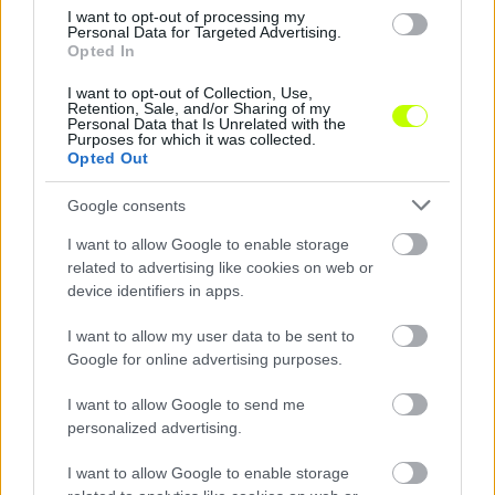
I want to opt-out of processing my
Personal Data for Targeted Advertising.
Opted In
I want to opt-out of Collection, Use,
Retention, Sale, and/or Sharing of my
Personal Data that Is Unrelated with the
Purposes for which it was collected.
Opted Out
Google consents
DVSC-Pjunik: van, ami Dzsudzsák szerint jó előjel
I want to allow Google to enable storage
Három év után ismét európai kupamérkőzést játszik a DVSC.
related to advertising like cookies on web or
|
2026.07.22.
device identifiers in apps.
I want to allow my user data to be sent to
Google for online advertising purposes.
Hírek
I want to allow Google to send me
personalized advertising.
I want to allow Google to enable storage