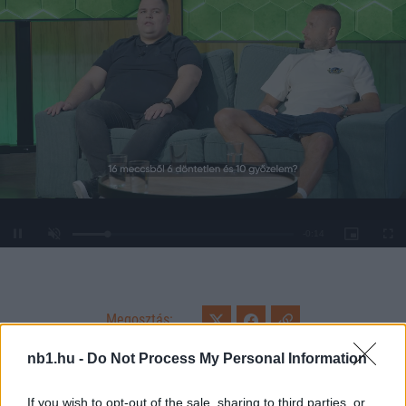
Loaded
:
Unmute
0%
Megosztás:
nb1.hu -
Do Not Process My Personal Information
KAPCSOLÓDÓ HÍREK
If you wish to opt-out of the sale, sharing to third parties, or