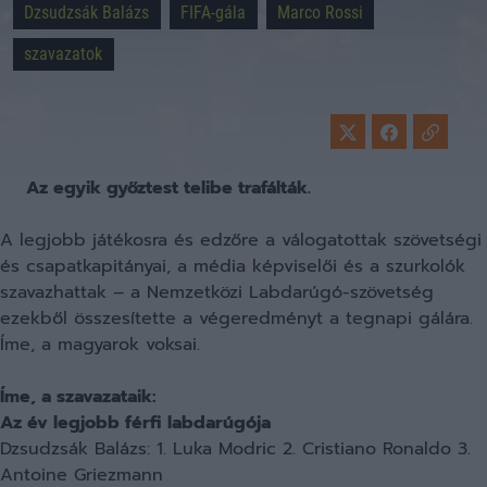
Dzsudzsák Balázs
FIFA-gála
Marco Rossi
szavazatok
Az egyik győztest telibe trafálták.
A legjobb játékosra és edzőre a válogatottak szövetségi
és csapatkapitányai, a média képviselői és a szurkolók
szavazhattak – a Nemzetközi Labdarúgó-szövetség
ezekből összesítette a végeredményt a tegnapi gálára.
Íme, a magyarok voksai.
Íme, a szavazataik:
Az év legjobb férfi labdarúgója
Dzsudzsák Balázs: 1. Luka Modric 2. Cristiano Ronaldo 3.
Antoine Griezmann