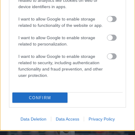
related to analytics like cookies on web or
device identifiers in apps.
I want to allow Google to enable storage
related to functionality of the website or app.
DVSC: eldőlt Dzsudzsák Balázs sorsa
I want to allow Google to enable storage
related to personalization.
A DVSC fontos bejelentést tett Dzsudzsák Balázsról.
|
2026.06.24.
I want to allow Google to enable storage
related to security, including authentication
functionality and fraud prevention, and other
user protection.
Hírek
CONFIRM
Data Deletion
Data Access
Privacy Policy