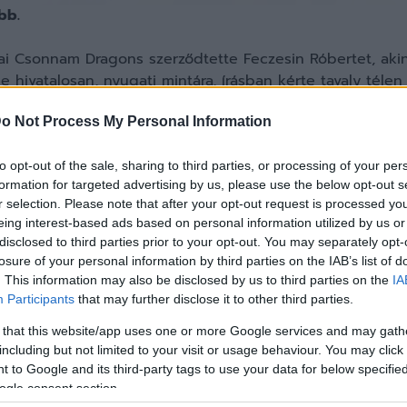
bb.
eai Csonnam Dragons szerződtette Feczesin Róbertet, akin
 hivatalosan, nyugati mintára, írásban kérte tavaly télen
vesen vennék, ha hosszabbítana -, hogy engedjék el Dél-
o Not Process My Personal Information
ek akkor, de hamarosan a dél-koreai klubnak is jeleznie k
 A csatár szerződése ugyanis a télen lejár, ám a van benn
to opt-out of the sale, sharing to third parties, or processing of your per
formation for targeted advertising by us, please use the below opt-out s
u úgy értesült, a klubvezetők eddig még nem jelezték hiv
r selection. Please note that after your opt-out request is processed y
eing interest-based ads based on personal information utilized by us or
disclosed to third parties prior to your opt-out. You may separately opt-
losure of your personal information by third parties on the IAB’s list of
. This information may also be disclosed by us to third parties on the
IA
Participants
that may further disclose it to other third parties.
 that this website/app uses one or more Google services and may gath
including but not limited to your visit or usage behaviour. You may click 
 to Google and its third-party tags to use your data for below specifi
ogle consent section.