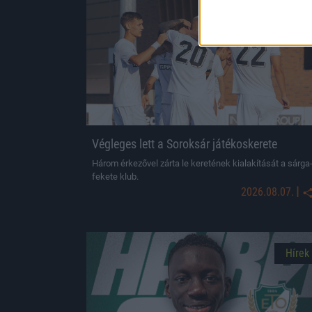
Hírek
Végleges lett a Soroksár játékoskerete
Három érkezővel zárta le keretének kialakítását a sárga
fekete klub.
|
2026.08.07.
Hírek