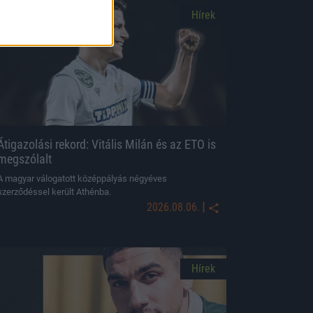
Hírek
Átigazolási rekord: Vitális Milán és az ETO is
megszólalt
A magyar válogatott középpályás négyéves
szerződéssel került Athénba.
|
2026.08.06.
Hírek