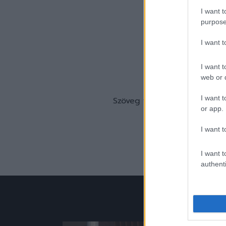
I want t
purpose
I want 
I want t
web or d
I want t
Szöveg forrása: Origo/Lanto
or app.
I want t
I want t
authenti