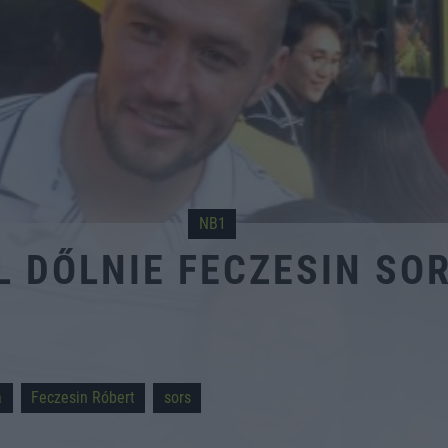
NB1
L DŐLNIE FECZESIN S
a
Feczesin Róbert
sors