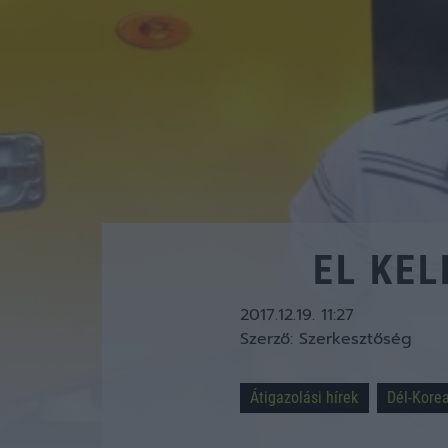
EL KEL
2017.12.19. 11:27
Szerző:
Szerkesztőség
Átigazolási hírek
Dél-Kore