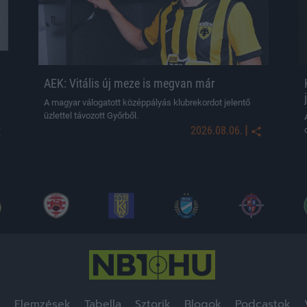
AEK: Vitális új meze is megvan már
A magyar válogatott középpályás klubrekordot jelentő
üzlettel távozott Győrből.
|
2026.08.06.
k
Elemzések
Tabella
Sztorik
Blogok
Podcastok