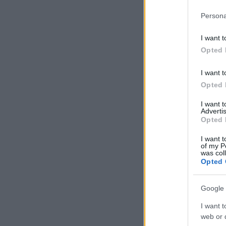
Persona
I want t
Opted 
I want t
Opted 
I want 
Advertis
Opted 
I want t
of my P
was col
Opted 
Google 
I want t
web or d