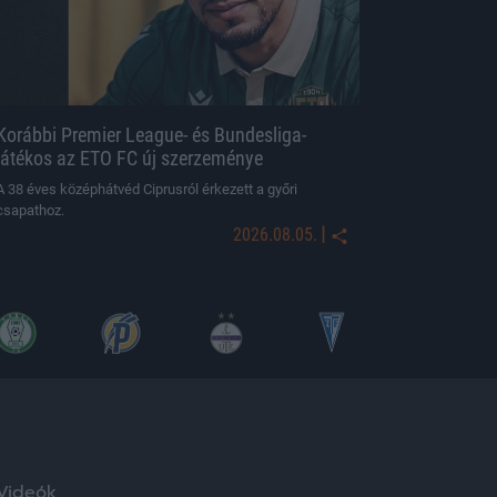
Korábbi Premier League- és Bundesliga-
játékos az ETO FC új szerzeménye
A 38 éves középhátvéd Ciprusról érkezett a győri
csapathoz.
|
2026.08.05.
Videók