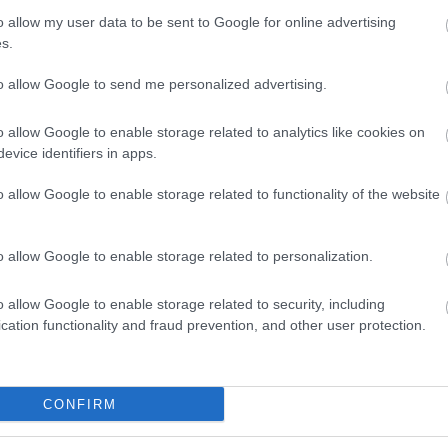
o allow my user data to be sent to Google for online advertising
s.
to allow Google to send me personalized advertising.
o allow Google to enable storage related to analytics like cookies on
evice identifiers in apps.
Loaded
:
Unmute
0%
o allow Google to enable storage related to functionality of the website
s Gábor
o allow Google to enable storage related to personalization.
o allow Google to enable storage related to security, including
Megosztás:
cation functionality and fraud prevention, and other user protection.
KAPCSOLÓDÓ HÍREK
CONFIRM